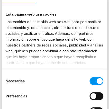
Mamparas de bañera
Esta página web usa cookies
Frontales
Las cookies de este sitio web se usan para personalizar
Bañeras en esquina
el contenido y los anuncios, ofrecer funciones de redes
Hojas o biombos de bañera
sociales y analizar el tráfico. Además, compartimos
Mamparas de bañera abatibles
información sobre el uso que haga del sitio web con
nuestros partners de redes sociales, publicidad y análisis
Mamparas de bañera correderas
web, quienes pueden combinarla con otra información
Mamparas de bañera sin perfilería
que les haya proporcionado o que hayan recopilado a
Plegables
partir del uso que haya hecho de sus servicios.
Mamparas de ducha
Selección
Necesarias
de
Frontales
consentimiento
Mamparas cuadradas
Preferencias
Mamparas rectangulares
Fijos y paneles de ducha