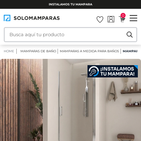
INSTALAMOS TU MAMPARA
0
HOME
MAMPARAS DE BAÑO
MAMPARAS A MEDIDA PARA BAÑOS
MAMPARA 
¡INSTALAMOS
TU MAMPARA!