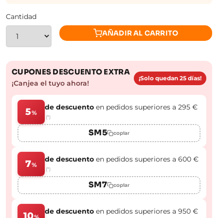
Cantidad
AÑADIR AL CARRITO
CUPONES DESCUENTO EXTRA
¡Solo quedan 25 días!
¡Canjea el tuyo ahora!
de descuento
en pedidos superiores a 295 €
5
%
(*)
SM5
copiar
de descuento
en pedidos superiores a 600 €
7
%
(*)
SM7
copiar
de descuento
en pedidos superiores a 950 €
10
%