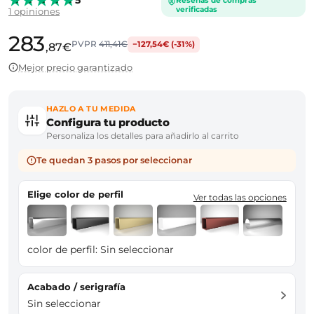
Reseñas de compras
verificadas
1 opiniones
283
PVPR
411,41€
−127,54€ (-31%)
,87€
Mejor precio garantizado
HAZLO A TU MEDIDA
Configura tu producto
Personaliza los detalles para añadirlo al carrito
Te quedan 3 pasos por seleccionar
Elige color de perfil
Ver todas las opciones
color de perfil:
Sin seleccionar
Acabado / serigrafía
Sin seleccionar