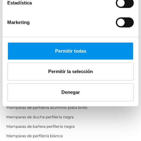
Estadística
Semicirculares
Correderas sin perfiles
Marketing
Apertura abatible
Apertura plegable
Cristal fijo para ducha
Correderas
Permitir todas
Mamparas doble hoja
Mamparas a ras de suelo
Permitir la selección
Mamparas con armario
Denegar
Mamparas de colores
Mamparas de perfilería aluminio plata brillo
Mamparas de ducha perfilería negra
Mamparas de bañera perfilería negra
Mamparas de perfilería blanca