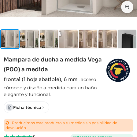
Mampara de ducha a medida Vega
I
C
R
A
B
D
A
F
O
O
E
(P00) a medida
N
T
C
E
S
U
D
P
A
O
frontal (1 hoja abatible), 6 mm
,
acceso
Ñ
R
A
P
cómodo y diseño a medida para un baño
elegante y funcional.
Ficha técnica
Producimos este producto a tu medida sin posibilidad de
devolución
5