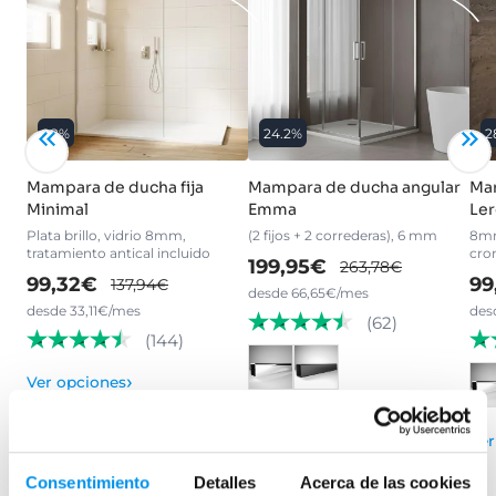
28%
24.2%
2
Mampara de ducha fija
Mampara de ducha angular
Mam
Minimal
Emma
Ler
Plata brillo, vidrio 8mm,
(2 fijos + 2 correderas), 6 mm
8mm
tratamiento antical incluido
cro
199,95€
263,78€
99,32€
99
137,94€
desde 66,65€/mes
desde 33,11€/mes
des
(62)
(144)
›
Ver opciones
›
Ver opciones
Ver
Consentimiento
Detalles
Acerca de las cookies