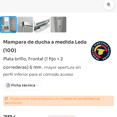
Mampara de ducha a medida Leda
I
C
R
A
B
D
A
F
O
O
E
(100)
N
T
C
E
S
U
D
P
A
O
Plata brillo, Frontal (1 fijo + 2
Ñ
R
A
P
correderas) 6 mm
,
mayor apertura sin
perfil inferior para el cómodo acceso
Ficha técnica
Producimos este producto a tu medida sin posibilidad de
devolución