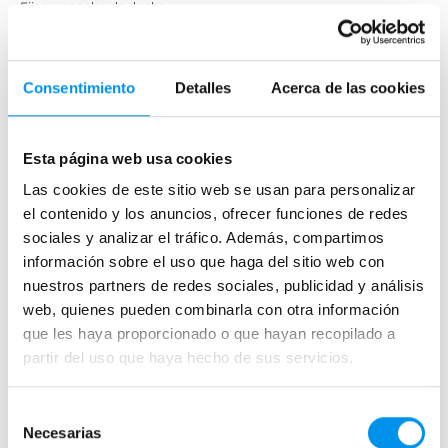
Fijos y paneles de ducha
Semicirculares
Correderas sin perfiles
Consentimiento
Detalles
Acerca de las cookies
Apertura abatible
Apertura plegable
Cristal fijo para ducha
Esta página web usa cookies
Correderas
Las cookies de este sitio web se usan para personalizar
el contenido y los anuncios, ofrecer funciones de redes
Mamparas doble hoja
sociales y analizar el tráfico. Además, compartimos
Mamparas a ras de suelo
información sobre el uso que haga del sitio web con
Mamparas con armario
nuestros partners de redes sociales, publicidad y análisis
web, quienes pueden combinarla con otra información
que les haya proporcionado o que hayan recopilado a
Mamparas de colores
partir del uso que haya hecho de sus servicios.
Mamparas de perfilería aluminio plata brillo
Mamparas de ducha perfilería negra
Selección
Mamparas de bañera perfilería negra
Necesarias
de