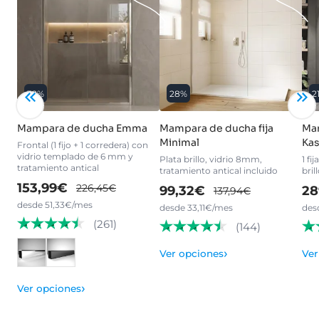
32%
28%
2
Mampara de ducha Emma
Mampara de ducha fija
Ma
Minimal
Kas
Frontal (1 fijo + 1 corredera) con
vidrio templado de 6 mm y
Plata brillo, vidrio 8mm,
1 fi
tratamiento antical
tratamiento antical incluido
bri
153,99€
226,45€
99,32€
28
137,94€
desde 51,33€/mes
desde 33,11€/mes
des
(261)
(144)
›
Ver opciones
Ver
›
Ver opciones