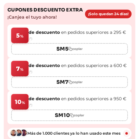
CUPONES DESCUENTO EXTRA
¡Solo quedan 24 días!
¡Canjea el tuyo ahora!
de descuento
en pedidos superiores a 295 €
5
%
(*)
SM5
copiar
de descuento
en pedidos superiores a 600 €
7
%
(*)
SM7
copiar
de descuento
en pedidos superiores a 950 €
10
%
(*)
SM10
copiar
Más de 1.000 clientes ya lo han usado este mes