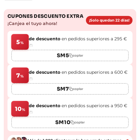
CUPONES DESCUENTO EXTRA
¡Solo quedan 22 días!
¡Canjea el tuyo ahora!
de descuento
en pedidos superiores a 295 €
5
%
(*)
SM5
copiar
de descuento
en pedidos superiores a 600 €
7
%
(*)
SM7
copiar
de descuento
en pedidos superiores a 950 €
10
%
(*)
SM10
copiar