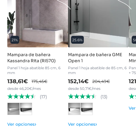
21%
25.6%
5
Mampara de bañera
Mampara de bañera GME
Ma
Kassandra Rita (RI570)
Open 1
Min
Panel 1 hoja abatible 85 cm, 6
Panel 1 hoja abatible de 85 cm, 6
Pane
mm
mm
+ 7
138,61€
152,14€
12
175,45€
204,49€
desde 46,20€/mes
desde 50,71€/mes
des
(17)
(13)
Ver
›
›
Ver opciones
Ver opciones