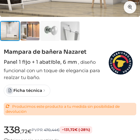
Mampara de bañera Nazaret
I
C
R
A
B
D
A
F
O
O
E
Panel 1 fijo + 1 abatible, 6 mm
,
diseño
N
T
C
E
S
U
D
P
funcional con un toque de elegancia para
A
O
Ñ
R
A
P
realzar tu baño.
Ficha técnica
Producimos este producto a tu medida sin posibilidad de
devolución
338
PVPR
470,44€
−131,72€ (-28%)
,72€