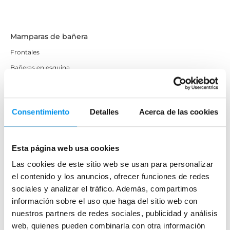
Mamparas de bañera
Frontales
Bañeras en esquina
Hojas o biombos de bañera
Mamparas de bañera abatibles
Consentimiento
Detalles
Acerca de las cookies
Mamparas de bañera correderas
Mamparas de bañera sin perfilería
Plegables
Esta página web usa cookies
Las cookies de este sitio web se usan para personalizar
Mamparas de ducha
el contenido y los anuncios, ofrecer funciones de redes
sociales y analizar el tráfico. Además, compartimos
Frontales
información sobre el uso que haga del sitio web con
Mamparas cuadradas
nuestros partners de redes sociales, publicidad y análisis
Mamparas rectangulares
web, quienes pueden combinarla con otra información