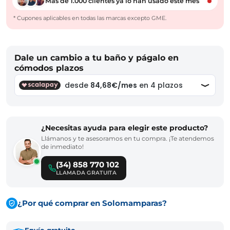
Más de 1.000 clientes ya lo han usado este mes
* Cupones aplicables en todas las marcas excepto GME.
Dale un cambio a tu baño y págalo en
cómodos plazos
¿Necesitas ayuda para elegir este producto?
Llámanos y te asesoramos en tu compra. ¡Te atendemos
de inmediato!
(34) 858 770 102
LLAMADA GRATUITA
¿Por qué comprar en Solomamparas?