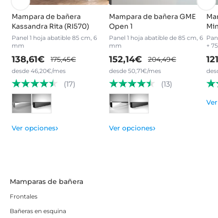
Mampara de bañera
Mampara de bañera GME
Ma
Kassandra Rita (RI570)
Open 1
Min
Panel 1 hoja abatible 85 cm, 6
Panel 1 hoja abatible de 85 cm, 6
Pane
mm
mm
+ 7
138,61€
152,14€
12
175,45€
204,49€
desde 46,20€/mes
desde 50,71€/mes
des
(17)
(13)
Ver
›
›
Ver opciones
Ver opciones
Mamparas de bañera
Frontales
Bañeras en esquina