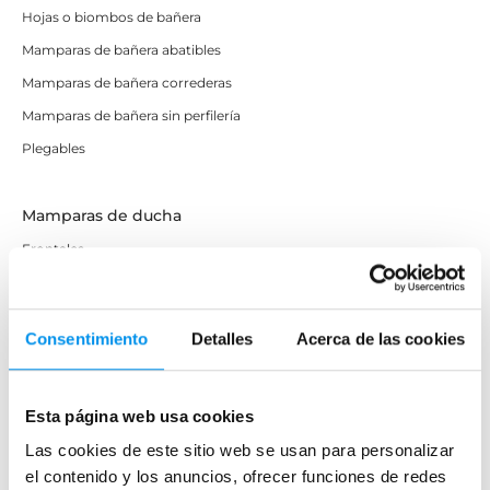
Hojas o biombos de bañera
Mamparas de bañera abatibles
Mamparas de bañera correderas
Mamparas de bañera sin perfilería
Plegables
Mamparas de ducha
Frontales
Mamparas cuadradas
Mamparas rectangulares
Consentimiento
Detalles
Acerca de las cookies
Fijos y paneles de ducha
Semicirculares
Correderas sin perfiles
Esta página web usa cookies
Apertura abatible
Las cookies de este sitio web se usan para personalizar
el contenido y los anuncios, ofrecer funciones de redes
Apertura plegable