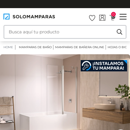
INSTALAMOS TU MAMPARA
0
HOME
MAMPARAS DE BAÑO
MAMPARAS DE BAÑERA ONLINE
HOJAS O BIOM
¡INSTALAMOS
TU MAMPARA!