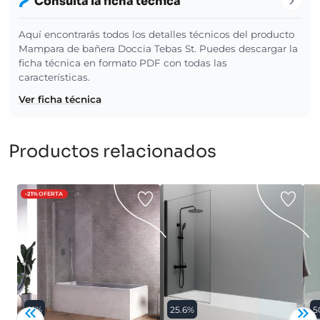
Consulta la ficha técnica
Aquí encontrarás todos los detalles técnicos del producto
Mampara de bañera Doccia Tebas St. Puedes descargar la
ficha técnica en formato PDF con todas las
características.
Ver ficha técnica
Productos relacionados
-21%
OFERTA
21%
25.6%
5