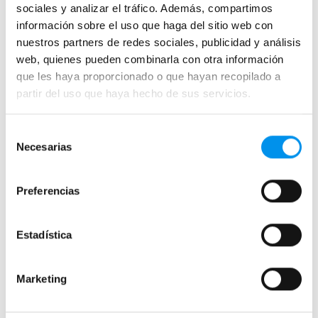
sociales y analizar el tráfico. Además, compartimos
Cristal fijo para ducha
información sobre el uso que haga del sitio web con
Correderas
nuestros partners de redes sociales, publicidad y análisis
Mamparas doble hoja
web, quienes pueden combinarla con otra información
que les haya proporcionado o que hayan recopilado a
Mamparas a ras de suelo
partir del uso que haya hecho de sus servicios.
Mamparas con armario
Selección
Mamparas de colores
Necesarias
de
Mamparas de perfilería aluminio plata brillo
consentimiento
Mamparas de ducha perfilería negra
Preferencias
Mamparas de bañera perfilería negra
Mamparas de perfilería blanca
Estadística
Mamparas de perfilería oro rosa
Mamparas de perfilería dorada
Marketing
Mamparas de colores
Mamparas de ducha baratas con perfil negro