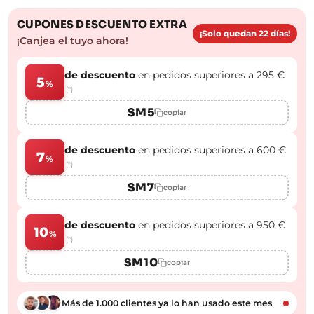
CUPONES DESCUENTO EXTRA
¡Solo quedan 22 días!
¡Canjea el tuyo ahora!
de descuento
en pedidos superiores a 295 €
5
%
(*)
SM5
copiar
de descuento
en pedidos superiores a 600 €
7
%
(*)
SM7
copiar
de descuento
en pedidos superiores a 950 €
10
%
(*)
SM10
copiar
Más de 1.000 clientes ya lo han usado este mes