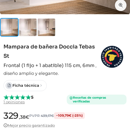
Mampara de bañera Doccia Tebas
I
C
R
A
B
D
A
F
O
O
E
St
N
T
C
E
S
U
D
P
A
O
Frontal (1 fijo + 1 abatible) 115 cm, 6mm
,
Ñ
R
A
P
diseño amplio y elegante.
Ficha técnica
5
Reseñas de compras
verificadas
1 opiniones
329
PVPR
439,17€
−109,79€ (-25%)
,38€
Mejor precio garantizado