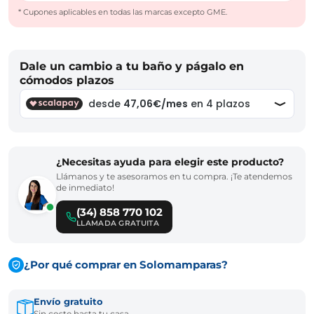
* Cupones aplicables en todas las marcas excepto GME.
Dale un cambio a tu baño y págalo en
cómodos plazos
¿Necesitas ayuda para elegir este producto?
Llámanos y te asesoramos en tu compra. ¡Te atendemos
de inmediato!
(34) 858 770 102
LLAMADA GRATUITA
¿Por qué comprar en Solomamparas?
Envío gratuito
Sin coste hasta tu casa