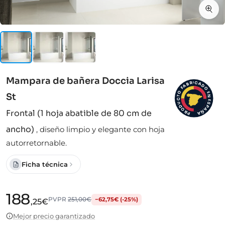
Mampara de bañera Doccia Larisa
I
C
R
A
B
D
A
F
O
O
E
St
N
T
C
E
S
U
D
P
A
O
Frontal (1 hoja abatible de 80 cm de
Ñ
R
A
P
ancho)
,
diseño limpio y elegante con hoja
autorretornable.
Ficha técnica
188
PVPR
251,00€
−62,75€ (-25%)
,25€
Mejor precio garantizado