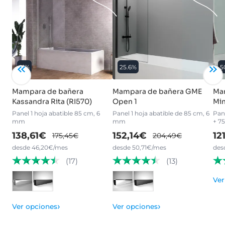
21%
25.6%
5
Mampara de bañera
Mampara de bañera GME
Ma
Kassandra Rita (RI570)
Open 1
Min
Panel 1 hoja abatible 85 cm, 6
Panel 1 hoja abatible de 85 cm, 6
Pane
mm
mm
+ 7
138,61€
152,14€
12
175,45€
204,49€
desde 46,20€/mes
desde 50,71€/mes
des
(17)
(13)
Ver
›
›
Ver opciones
Ver opciones