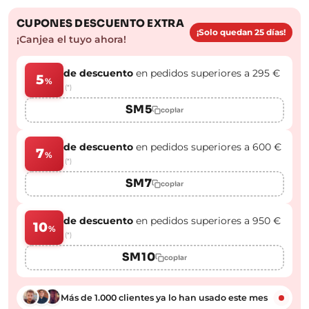
CUPONES DESCUENTO EXTRA
¡Solo quedan 25 días!
¡Canjea el tuyo ahora!
de descuento
en pedidos superiores a 295 €
5
%
(*)
SM5
copiar
de descuento
en pedidos superiores a 600 €
7
%
(*)
SM7
copiar
de descuento
en pedidos superiores a 950 €
10
%
(*)
SM10
copiar
Más de 1.000 clientes ya lo han usado este mes