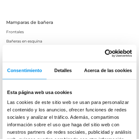
Mamparas de bañera
Frontales
Bañeras en esquina
Hojas o biombos de bañera
Mamparas de bañera abatibles
Mamparas de bañera correderas
Consentimiento
Detalles
Acerca de las cookies
Mamparas de bañera sin perfilería
Plegables
Esta página web usa cookies
Las cookies de este sitio web se usan para personalizar
Mamparas de ducha
el contenido y los anuncios, ofrecer funciones de redes
Frontales
sociales y analizar el tráfico. Además, compartimos
información sobre el uso que haga del sitio web con
Mamparas cuadradas
nuestros partners de redes sociales, publicidad y análisis
Mamparas rectangulares