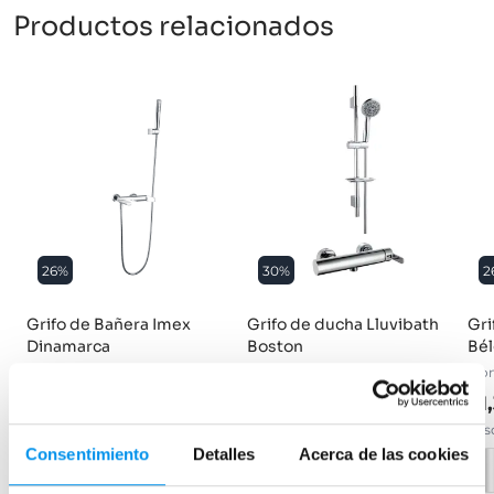
Productos relacionados
26%
30%
2
Grifo de Bañera Imex
Grifo de ducha Lluvibath
Gri
Dinamarca
Boston
Bél
Monomando
Monomando color cromo
Mo
131,62€
113,50€
91
177,87€
162,14€
desde 43,87€/mes
desde 37,83€/mes
des
Consentimiento
Detalles
Acerca de las cookies
›
Ver opciones