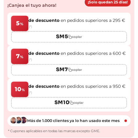
¡Solo quedan 25 días!
¡Canjea el tuyo ahora!
de descuento
en pedidos superiores a 295 €
5
%
(*)
SM5
copiar
de descuento
en pedidos superiores a 600 €
7
%
(*)
SM7
copiar
de descuento
en pedidos superiores a 950 €
10
%
(*)
SM10
copiar
Más de 1.000 clientes ya lo han usado este mes
* Cupones aplicables en todas las marcas excepto GME.