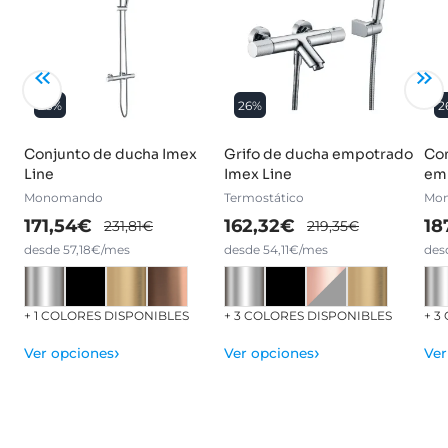
26%
26%
2
Conjunto de ducha Imex
Grifo de ducha empotrado
Con
Line
Imex Line
emp
Monomando
Termostático
Mo
171,54€
162,32€
18
231,81€
219,35€
desde 57,18€/mes
desde 54,11€/mes
des
+ 1 COLORES DISPONIBLES
+ 3 COLORES DISPONIBLES
+ 3
›
›
Ver opciones
Ver opciones
Ver