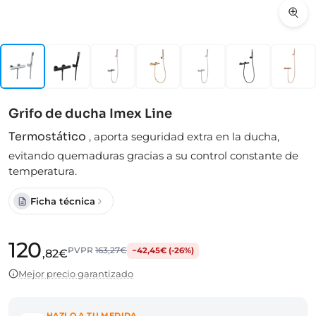
Grifo de ducha Imex Line
Termostático
,
aporta seguridad extra en la ducha,
evitando quemaduras gracias a su control constante de
temperatura.
Ficha técnica
120
PVPR
163,27€
−42,45€ (-26%)
,82€
Mejor precio garantizado
HAZLO A TU MEDIDA