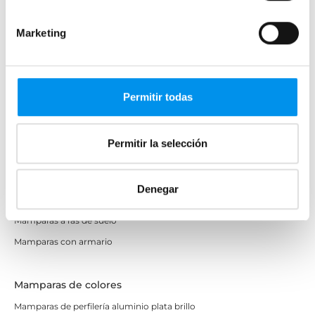
Mamparas cuadradas
Mamparas rectangulares
Marketing
Fijos y paneles de ducha
Semicirculares
Correderas sin perfiles
Permitir todas
Apertura abatible
Apertura plegable
Permitir la selección
Cristal fijo para ducha
Correderas
Denegar
Mamparas doble hoja
Mamparas a ras de suelo
Mamparas con armario
Mamparas de colores
Mamparas de perfilería aluminio plata brillo