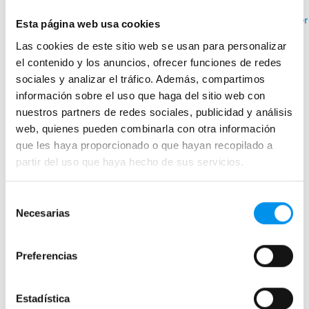
›
Ver opciones
Ver
Esta página web usa cookies
Las cookies de este sitio web se usan para personalizar
el contenido y los anuncios, ofrecer funciones de redes
sociales y analizar el tráfico. Además, compartimos
Mamparas de bañera
información sobre el uso que haga del sitio web con
Frontales
nuestros partners de redes sociales, publicidad y análisis
web, quienes pueden combinarla con otra información
Bañeras en esquina
que les haya proporcionado o que hayan recopilado a
Hojas o biombos de bañera
partir del uso que haya hecho de sus servicios.
Mamparas de bañera abatibles
Mamparas de bañera correderas
Selección
Necesarias
Mamparas de bañera sin perfilería
de
consentimiento
Plegables
Preferencias
Mamparas de ducha
Estadística
Frontales