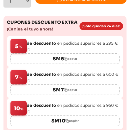
CUPONES DESCUENTO EXTRA
¡Solo quedan 24 días!
¡Canjea el tuyo ahora!
de descuento
en pedidos superiores a 295 €
5
%
(*)
SM5
copiar
de descuento
en pedidos superiores a 600 €
7
%
(*)
SM7
copiar
de descuento
en pedidos superiores a 950 €
10
%
(*)
SM10
copiar