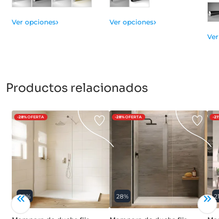
›
›
Ver opciones
Ver opciones
Ver
Productos relacionados
-28%
OFERTA
-28%
OFERTA
-2
28%
28%
2