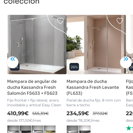
colección
26%
26%
2
Mampara de angular de
Mampara de ducha
Fij
ducha Kassandra Fresh
Kassandra Fresh Levante
Kas
Salomón FS633 + FS623
(FL633)
(FS
Fijo frontal + fijo lateral, acero
Panel de ducha fijo, 8 mm con
Barr
inoxidable y antical Easy Clean
barra a techo
Eas
410,99€
234,59€
22
555,39€
317,02€
desde 137,00€/mes
desde 78,20€/mes
des