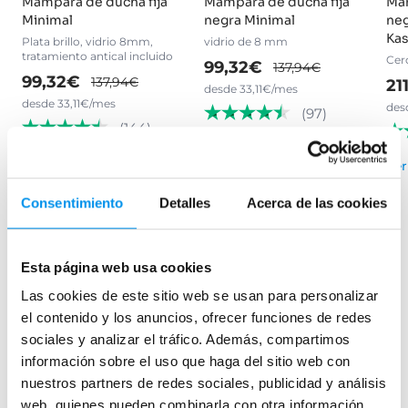
Mampara de ducha fija
Mampara de ducha fija
Mam
Minimal
negra Minimal
neg
Ka
Plata brillo, vidrio 8mm,
vidrio de 8 mm
tratamiento antical incluido
Cer
99,32€
137,94€
99,32€
137,94€
21
desde 33,11€/mes
desde 33,11€/mes
des
(97)
(144)
›
Ver opciones
›
Ver opciones
Ver
Consentimiento
Detalles
Acerca de las cookies
Esta página web usa cookies
Las cookies de este sitio web se usan para personalizar
Mamparas de bañera
el contenido y los anuncios, ofrecer funciones de redes
Frontales
sociales y analizar el tráfico. Además, compartimos
Bañeras en esquina
información sobre el uso que haga del sitio web con
nuestros partners de redes sociales, publicidad y análisis
Hojas o biombos de bañera
web, quienes pueden combinarla con otra información