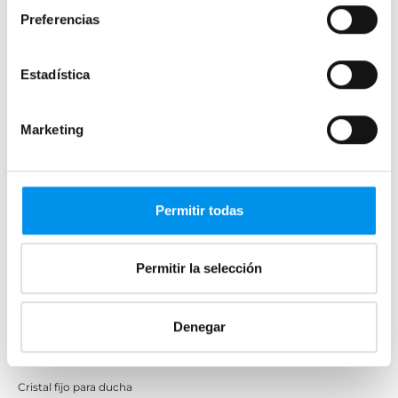
Mamparas de bañera abatibles
Preferencias
Mamparas de bañera correderas
Mamparas de bañera sin perfilería
Estadística
Plegables
Marketing
Mamparas de ducha
Frontales
Mamparas cuadradas
Permitir todas
Mamparas rectangulares
Fijos y paneles de ducha
Permitir la selección
Semicirculares
Correderas sin perfiles
Denegar
Apertura abatible
Apertura plegable
Cristal fijo para ducha