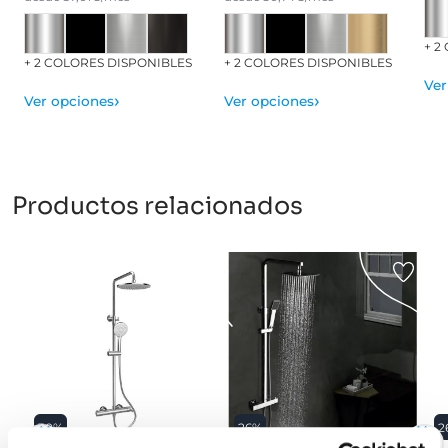
+ 2
+ 2 COLORES DISPONIBLES
+ 2 COLORES DISPONIBLES
Ver
›
›
Ver opciones
Ver opciones
Productos relacionados
30%
26%
2