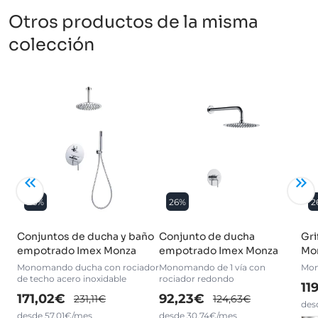
Otros productos de la misma
colección
26%
26%
2
Conjuntos de ducha y baño
Conjunto de ducha
Gri
empotrado Imex Monza
empotrado Imex Monza
Mo
Monomando ducha con rociador
Monomando de 1 vía con
Mo
de techo acero inoxidable
rociador redondo
11
171,02€
92,23€
231,11€
124,63€
des
desde 57,01€/mes
desde 30,74€/mes