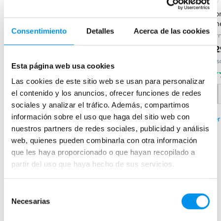
Conjunto de ducha de
Conjunto de ducha Imex
Con
Lluvibath Bambú
Vigo
Lin
Consentimiento
Detalles
Acerca de las cookies
Monomando acabados PVD
Termostatica
Ter
189,73€
274,37€
22
271,04€
370,77€
desde 63,24€/mes
desde 91,46€/mes
des
Esta página web usa cookies
(1)
(1)
Las cookies de este sitio web se usan para personalizar
el contenido y los anuncios, ofrecer funciones de redes
sociales y analizar el tráfico. Además, compartimos
+ 1 COLORES DISPONIBLES
información sobre el uso que haga del sitio web con
›
Ver opciones
Ver
›
Ver opciones
nuestros partners de redes sociales, publicidad y análisis
web, quienes pueden combinarla con otra información
que les haya proporcionado o que hayan recopilado a
partir del uso que haya hecho de sus servicios.
Mamparas de bañera
Frontales
Selección
Bañeras en esquina
Necesarias
de
Hojas o biombos de bañera
consentimiento