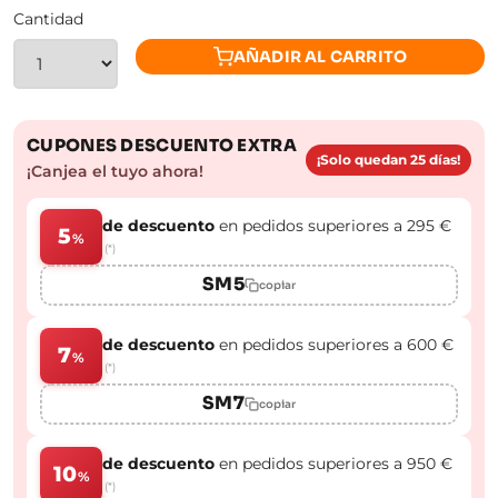
Cantidad
AÑADIR AL CARRITO
CUPONES DESCUENTO EXTRA
¡Solo quedan 25 días!
¡Canjea el tuyo ahora!
de descuento
en pedidos superiores a 295 €
5
%
(*)
SM5
copiar
de descuento
en pedidos superiores a 600 €
7
%
(*)
SM7
copiar
de descuento
en pedidos superiores a 950 €
10
%
(*)