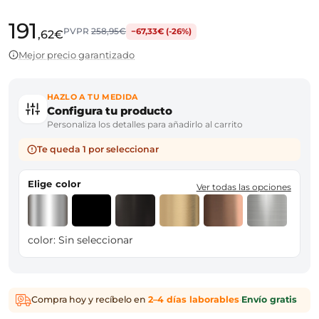
191
PVPR
258,95€
−67,33€ (-26%)
,62€
Mejor precio garantizado
HAZLO A TU MEDIDA
Configura tu producto
Personaliza los detalles para añadirlo al carrito
Te queda 1 por seleccionar
Elige color
Ver todas las opciones
color:
Sin seleccionar
Compra hoy y recíbelo en
2–4 días laborables
·
Envío gratis