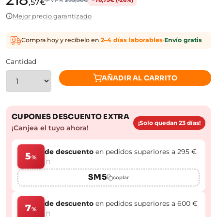
,57€
Mejor precio garantizado
Compra hoy y recíbelo en
2–4 días laborables
·
Envío gratis
Cantidad
AÑADIR AL CARRITO
CUPONES DESCUENTO EXTRA
¡Solo quedan 23 días!
¡Canjea el tuyo ahora!
de descuento
en pedidos superiores a 295 €
5
%
(*)
SM5
copiar
de descuento
en pedidos superiores a 600 €
7
%
(*)