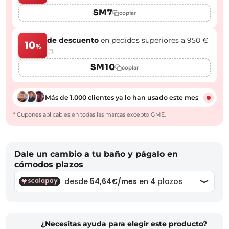
SM7
copiar
de descuento
en pedidos superiores a 950 €
10
%
(*)
SM10
copiar
Más de 1.000 clientes ya lo han usado este mes
* Cupones aplicables en todas las marcas excepto GME.
Dale un cambio a tu baño y págalo en
cómodos plazos
¿Necesitas ayuda para elegir este producto?