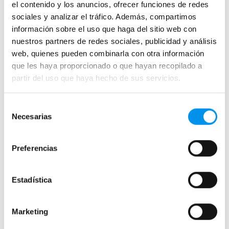
el contenido y los anuncios, ofrecer funciones de redes
Mamparas con armario
sociales y analizar el tráfico. Además, compartimos
información sobre el uso que haga del sitio web con
nuestros partners de redes sociales, publicidad y análisis
Mamparas de colores
web, quienes pueden combinarla con otra información
Mamparas de perfilería aluminio plata brillo
que les haya proporcionado o que hayan recopilado a
Mamparas de ducha perfilería negra
partir del uso que haya hecho de sus servicios.
Mamparas de bañera perfilería negra
Mamparas de perfilería blanca
Selección
Necesarias
de
Mamparas de perfilería oro rosa
consentimiento
Mamparas de perfilería dorada
Preferencias
Mamparas de colores
Mamparas de ducha baratas con perfil negro
Estadística
Mamparas por medidas
Marketing
Mamparas 60x60
Mamparas 70x70