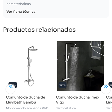
características.
Ver ficha técnica
Productos relacionados
30%
26%
2
Conjunto de ducha de
Conjunto de ducha Imex
Con
Lluvibath Bambú
Vigo
Lin
Monomando acabados PVD
Termostatica
Ter