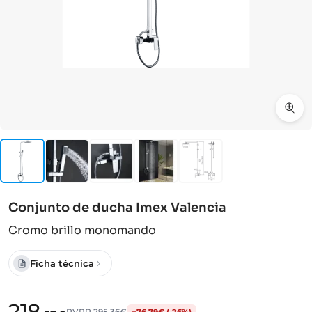
Conjunto de ducha Imex Valencia
Cromo brillo monomando
Ficha técnica
218
PVPR
295,36€
−76,79€ (-26%)