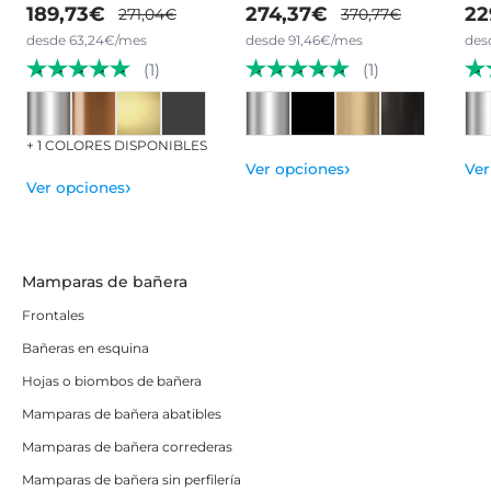
189,73€
274,37€
22
271,04€
370,77€
desde 63,24€/mes
desde 91,46€/mes
des
(1)
(1)
+ 1 COLORES DISPONIBLES
›
Ver opciones
Ver
›
Ver opciones
Mamparas de bañera
Frontales
Bañeras en esquina
Hojas o biombos de bañera
Mamparas de bañera abatibles
Mamparas de bañera correderas
Mamparas de bañera sin perfilería