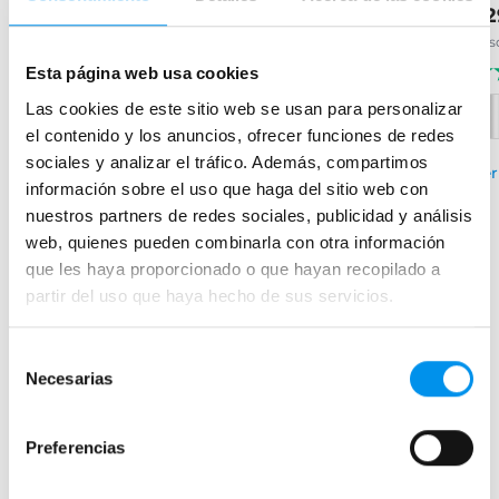
189,73€
274,37€
22
271,04€
370,77€
desde 63,24€/mes
desde 91,46€/mes
des
(1)
(1)
Esta página web usa cookies
Las cookies de este sitio web se usan para personalizar
el contenido y los anuncios, ofrecer funciones de redes
+ 1 COLORES DISPONIBLES
sociales y analizar el tráfico. Además, compartimos
›
Ver opciones
Ver
›
información sobre el uso que haga del sitio web con
Ver opciones
nuestros partners de redes sociales, publicidad y análisis
web, quienes pueden combinarla con otra información
que les haya proporcionado o que hayan recopilado a
Mamparas de bañera
partir del uso que haya hecho de sus servicios.
Frontales
Bañeras en esquina
Selección
Necesarias
de
Hojas o biombos de bañera
consentimiento
Mamparas de bañera abatibles
Preferencias
Mamparas de bañera correderas
Mamparas de bañera sin perfilería