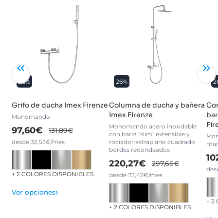
26%
26%
2
Grifo de ducha Imex Firenze
Columna de ducha y bañera
Con
Imex Firenze
bar
Monomando
Fir
Monomando acero inoxidable
97,60€
131,89€
con barra "slim" extensible y
Mon
desde 32,53€/mes
rociador extraplano cuadrado
man
bordes redondeados
10
220,27€
297,66€
des
+ 2 COLORES DISPONIBLES
desde 73,42€/mes
›
Ver opciones
+ 2
+ 2 COLORES DISPONIBLES