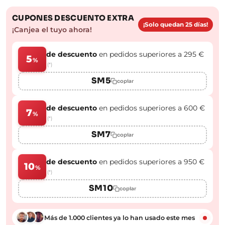
CUPONES DESCUENTO EXTRA
¡Solo quedan 25 días!
¡Canjea el tuyo ahora!
de descuento
en pedidos superiores a 295 €
5
%
(*)
SM5
copiar
de descuento
en pedidos superiores a 600 €
7
%
(*)
SM7
copiar
de descuento
en pedidos superiores a 950 €
10
%
(*)
SM10
copiar
Más de 1.000 clientes ya lo han usado este mes