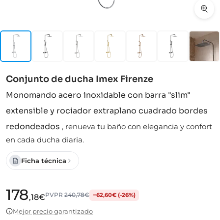
Conjunto de ducha Imex Firenze
Monomando acero inoxidable con barra "slim"
extensible y rociador extraplano cuadrado bordes
redondeados
,
renueva tu baño con elegancia y confort
en cada ducha diaria.
Ficha técnica
178
PVPR
240,78€
−62,60€ (-26%)
,18€
Mejor precio garantizado