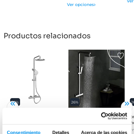
Ver
›
Ver opciones
Productos relacionados
30%
26%
2
Conjunto de ducha de
Conjunto de ducha Imex
Con
Lluvibath Bambú
Vigo
Lin
Monomando acabados PVD
Termostatica
Ter
Consentimiento
Detalles
Acerca de las cookies