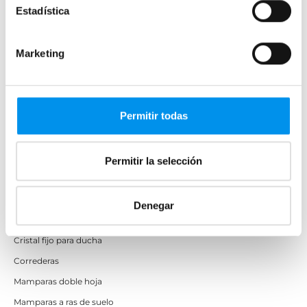
Estadística
Plegables
Marketing
Mamparas de ducha
Frontales
Mamparas cuadradas
Permitir todas
Mamparas rectangulares
Fijos y paneles de ducha
Semicirculares
Permitir la selección
Correderas sin perfiles
Apertura abatible
Denegar
Apertura plegable
Cristal fijo para ducha
Correderas
Mamparas doble hoja
Mamparas a ras de suelo