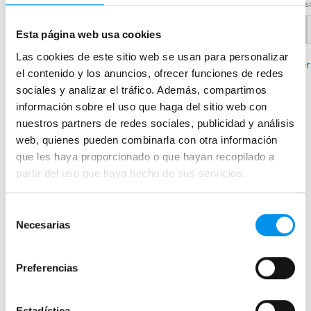
desde 101,30€/mes
des
desde 64,17€/mes
›
Ver opciones
Esta página web usa cookies
Las cookies de este sitio web se usan para personalizar
+ 2 COLORES DISPONIBLES
Ver
el contenido y los anuncios, ofrecer funciones de redes
›
Ver opciones
sociales y analizar el tráfico. Además, compartimos
información sobre el uso que haga del sitio web con
nuestros partners de redes sociales, publicidad y análisis
web, quienes pueden combinarla con otra información
que les haya proporcionado o que hayan recopilado a
Mamparas de bañera
partir del uso que haya hecho de sus servicios.
Frontales
Bañeras en esquina
Selección
Hojas o biombos de bañera
Necesarias
de
Mamparas de bañera abatibles
consentimiento
Mamparas de bañera correderas
Preferencias
Mamparas de bañera sin perfilería
Plegables
Estadística