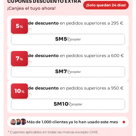
CUPONES DESCUENTO EXTRA
¡Solo quedan 24 días!
¡Canjea el tuyo ahora!
de descuento
en pedidos superiores a 295 €
5
%
(*)
SM5
copiar
de descuento
en pedidos superiores a 600 €
7
%
(*)
SM7
copiar
de descuento
en pedidos superiores a 950 €
10
%
(*)
SM10
copiar
Más de 1.000 clientes ya lo han usado este mes
* Cupones aplicables en todas las marcas excepto GME.