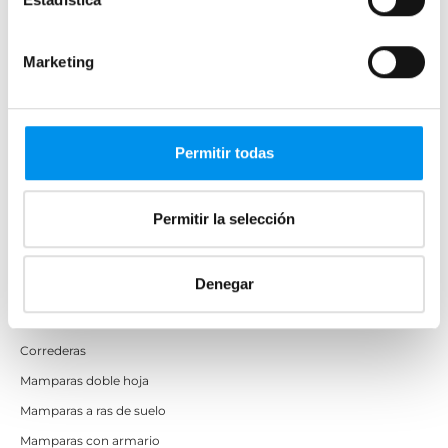
Mamparas de ducha
Marketing
Frontales
Mamparas cuadradas
Mamparas rectangulares
Permitir todas
Fijos y paneles de ducha
Semicirculares
Permitir la selección
Correderas sin perfiles
Apertura abatible
Denegar
Apertura plegable
Cristal fijo para ducha
Correderas
Mamparas doble hoja
Mamparas a ras de suelo
Mamparas con armario