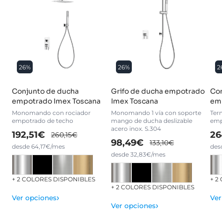
26%
26%
2
Conjunto de ducha
Grifo de ducha empotrado
Con
empotrado Imex Toscana
Imex Toscana
em
Monomando con rociador
Monomando 1 vía con soporte
Ter
empotrado de techo
mango de ducha deslizable
emp
acero inox. S.304
192,51€
26
260,15€
98,49€
133,10€
desde 64,17€/mes
des
desde 32,83€/mes
+ 2 COLORES DISPONIBLES
+ 2
+ 2 COLORES DISPONIBLES
›
Ver opciones
Ver
›
Ver opciones