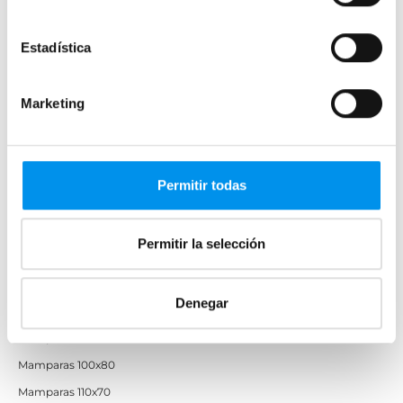
Mamparas de ducha perfilería negra
Mamparas de bañera perfilería negra
Estadística
Mamparas de perfilería blanca
Mamparas de perfilería oro rosa
Marketing
Mamparas de perfilería dorada
Mamparas de colores
Mamparas de ducha baratas con perfil negro
Permitir todas
Mamparas por medidas
Permitir la selección
Mamparas 60x60
Mamparas 70x70
Denegar
Mamparas 70x90
Mamparas 100x70
Mamparas 100x80
Mamparas 110x70