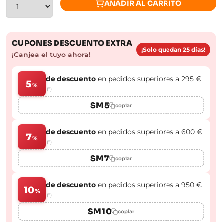
AÑADIR AL CARRITO
CUPONES DESCUENTO EXTRA
¡Solo quedan 25 días!
¡Canjea el tuyo ahora!
de descuento
en pedidos superiores a 295 €
5
%
(*)
SM5
copiar
de descuento
en pedidos superiores a 600 €
7
%
(*)
SM7
copiar
de descuento
en pedidos superiores a 950 €
10
%
(*)
SM10
copiar