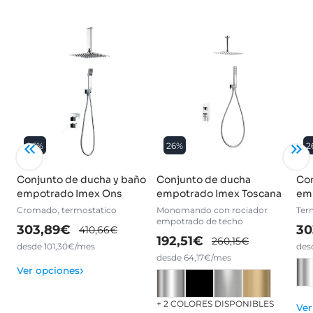
26%
26%
2
Conjunto de ducha y baño
Conjunto de ducha
Con
empotrado Imex Ons
empotrado Imex Toscana
em
Cromado, termostatico
Monomando con rociador
Ter
empotrado de techo
303,89€
30
410,66€
192,51€
260,15€
desde 101,30€/mes
des
desde 64,17€/mes
›
Ver opciones
+ 2 COLORES DISPONIBLES
Ver