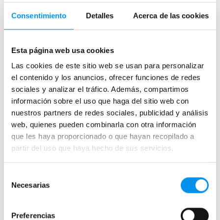
Mamparas cuadradas
Consentimiento
Detalles
Acerca de las cookies
Mamparas rectangulares
Fijos y paneles de ducha
Semicirculares
Esta página web usa cookies
Correderas sin perfiles
Las cookies de este sitio web se usan para personalizar
el contenido y los anuncios, ofrecer funciones de redes
Apertura abatible
sociales y analizar el tráfico. Además, compartimos
Apertura plegable
información sobre el uso que haga del sitio web con
Cristal fijo para ducha
nuestros partners de redes sociales, publicidad y análisis
Correderas
web, quienes pueden combinarla con otra información
que les haya proporcionado o que hayan recopilado a
Mamparas doble hoja
partir del uso que haya hecho de sus servicios.
Mamparas a ras de suelo
Mamparas con armario
Selección
Necesarias
de
Mamparas de colores
consentimiento
Mamparas de perfilería aluminio plata brillo
Preferencias