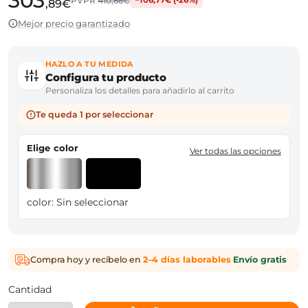
303
PVPR
410,66€
−106,77€ (-26%)
,89€
Mejor precio garantizado
HAZLO A TU MEDIDA
Configura tu producto
Personaliza los detalles para añadirlo al carrito
Te queda 1 por seleccionar
Elige color
Ver todas las opciones
color:
Sin seleccionar
Compra hoy y recíbelo en
2–4 días laborables
·
Envío gratis
Cantidad