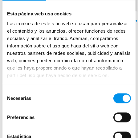
›
Ver opciones
Esta página web usa cookies
+ 2 COLORES DISPONIBLES
Ver
Las cookies de este sitio web se usan para personalizar
›
el contenido y los anuncios, ofrecer funciones de redes
Ver opciones
sociales y analizar el tráfico. Además, compartimos
información sobre el uso que haga del sitio web con
nuestros partners de redes sociales, publicidad y análisis
web, quienes pueden combinarla con otra información
Mamparas de bañera
que les haya proporcionado o que hayan recopilado a
Frontales
partir del uso que haya hecho de sus servicios.
Bañeras en esquina
Hojas o biombos de bañera
Selección
Necesarias
Mamparas de bañera abatibles
de
consentimiento
Mamparas de bañera correderas
Preferencias
Mamparas de bañera sin perfilería
Plegables
Estadística