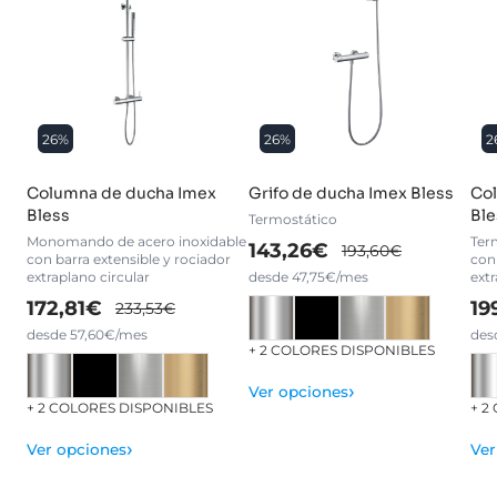
26%
26%
2
Columna de ducha Imex
Grifo de ducha Imex Bless
Co
Bless
Ble
Termostático
Monomando de acero inoxidable
Ter
143,26€
193,60€
con barra extensible y rociador
con 
extraplano circular
desde 47,75€/mes
ext
172,81€
19
233,53€
desde 57,60€/mes
des
+ 2 COLORES DISPONIBLES
›
Ver opciones
+ 2 COLORES DISPONIBLES
+ 2
›
Ver opciones
Ver