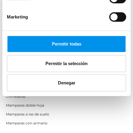
Mamparas de ducha
Frontales
Marketing
Mamparas cuadradas
Mamparas rectangulares
Fijos y paneles de ducha
Permitir todas
Semicirculares
Correderas sin perfiles
Permitir la selección
Apertura abatible
Apertura plegable
Denegar
Cristal fijo para ducha
Correderas
Mamparas doble hoja
Mamparas a ras de suelo
Mamparas con armario