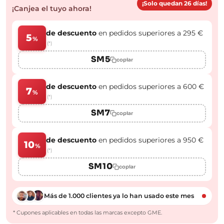
¡Solo quedan 26 días!
¡Canjea el tuyo ahora!
de descuento
en pedidos superiores a 295 €
5
%
(*)
SM5
copiar
de descuento
en pedidos superiores a 600 €
7
%
(*)
SM7
copiar
de descuento
en pedidos superiores a 950 €
10
%
(*)
SM10
copiar
Más de 1.000 clientes ya lo han usado este mes
* Cupones aplicables en todas las marcas excepto GME.