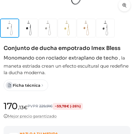
Conjunto de ducha empotrado Imex Bless
Monomando con rociador extraplano de techo
,
la
maneta estriada crean un efecto escultural que redefine
la ducha moderna.
Ficha técnica
170
PVPR
229,91€
−59,78€ (-26%)
,13€
Mejor precio garantizado
HAZLO A TU MEDIDA