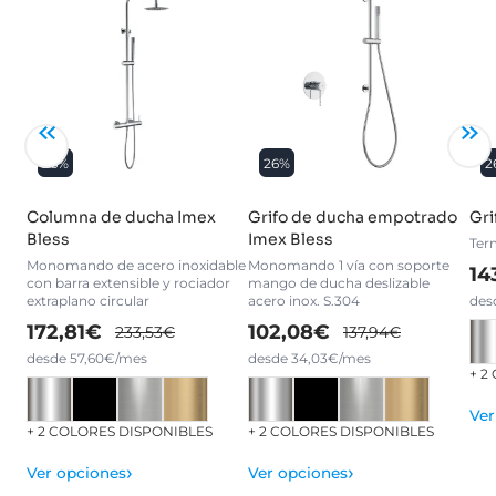
26%
26%
2
Columna de ducha Imex
Grifo de ducha empotrado
Gri
Bless
Imex Bless
Ter
Monomando de acero inoxidable
Monomando 1 vía con soporte
14
con barra extensible y rociador
mango de ducha deslizable
extraplano circular
acero inox. S.304
des
172,81€
102,08€
233,53€
137,94€
desde 57,60€/mes
desde 34,03€/mes
+ 2
Ver
+ 2 COLORES DISPONIBLES
+ 2 COLORES DISPONIBLES
›
›
Ver opciones
Ver opciones