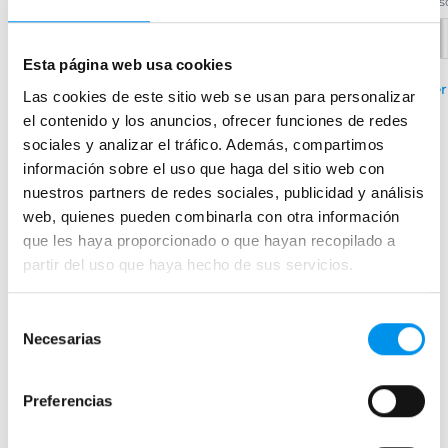
desde 101,30€/mes
des
desde 64,17€/mes
›
Ver opciones
Esta página web usa cookies
+ 2 COLORES DISPONIBLES
Ver
Las cookies de este sitio web se usan para personalizar
›
el contenido y los anuncios, ofrecer funciones de redes
Ver opciones
sociales y analizar el tráfico. Además, compartimos
información sobre el uso que haga del sitio web con
nuestros partners de redes sociales, publicidad y análisis
web, quienes pueden combinarla con otra información
Mamparas de bañera
que les haya proporcionado o que hayan recopilado a
Frontales
partir del uso que haya hecho de sus servicios.
Bañeras en esquina
Hojas o biombos de bañera
Selección
Necesarias
de
Mamparas de bañera abatibles
consentimiento
Mamparas de bañera correderas
Preferencias
Mamparas de bañera sin perfilería
Plegables