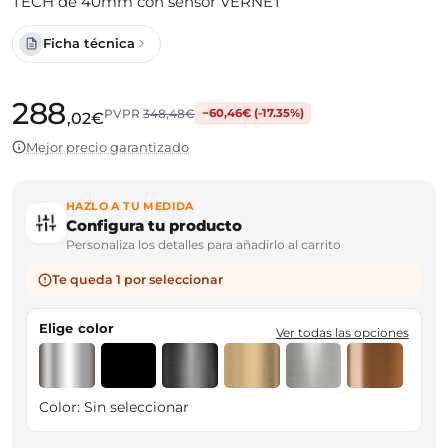
TECH de 40mm con sensor VERNET
Ficha técnica
288
PVPR
348,48€
−60,46€ (-17.35%)
,02€
Mejor precio garantizado
HAZLO A TU MEDIDA
Configura tu producto
Personaliza los detalles para añadirlo al carrito
Te queda 1 por seleccionar
Elige color
Ver todas las opciones
Color:
Sin seleccionar