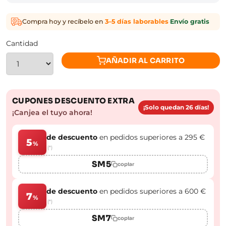
Compra hoy y recíbelo en
3–5 días laborables
·
Envío gratis
Cantidad
AÑADIR AL CARRITO
CUPONES DESCUENTO EXTRA
¡Solo quedan 26 días!
¡Canjea el tuyo ahora!
de descuento
en pedidos superiores a 295 €
5
%
(*)
SM5
copiar
de descuento
en pedidos superiores a 600 €
7
%
(*)
SM7
copiar