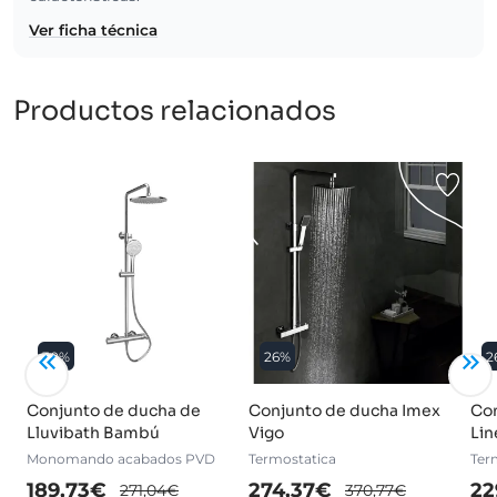
Ver ficha técnica
Productos relacionados
30%
26%
2
Conjunto de ducha de
Conjunto de ducha Imex
Con
Lluvibath Bambú
Vigo
Lin
Monomando acabados PVD
Termostatica
Ter
189,73€
274,37€
22
271,04€
370,77€