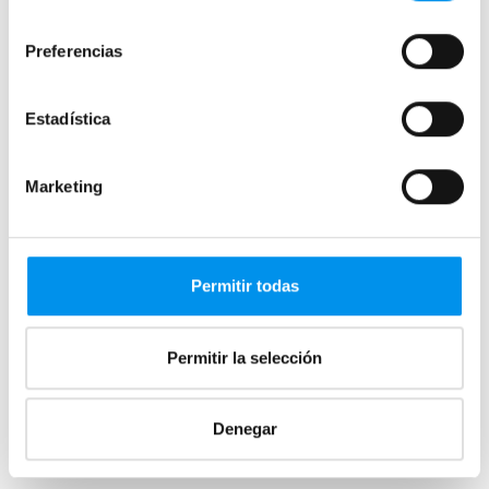
Mamparas con armario
consentimiento
Preferencias
Mamparas de colores
Mamparas de perfilería aluminio plata brillo
Estadística
Mamparas de ducha perfilería negra
Mamparas de bañera perfilería negra
Marketing
Mamparas de perfilería blanca
Mamparas de perfilería oro rosa
Mamparas de perfilería dorada
Permitir todas
Mamparas de colores
Mamparas de ducha baratas con perfil negro
Permitir la selección
Mamparas por medidas
Denegar
Mamparas 60x60
Mamparas 70x70