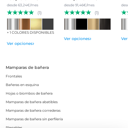
desde 63,24€/mes
desde 91,46€/mes
des
(1)
(1)
+ 1 COLORES DISPONIBLES
›
Ver opciones
Ver
›
Ver opciones
Mamparas de bañera
Frontales
Bañeras en esquina
Hojas o biombos de bañera
Mamparas de bañera abatibles
Mamparas de bañera correderas
Mamparas de bañera sin perfilería
Plegables