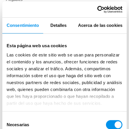
Mamparas de ducha
Consentimiento
Detalles
Acerca de las cookies
Frontales
Mamparas cuadradas
Mamparas rectangulares
Esta página web usa cookies
Fijos y paneles de ducha
Las cookies de este sitio web se usan para personalizar
Semicirculares
el contenido y los anuncios, ofrecer funciones de redes
sociales y analizar el tráfico. Además, compartimos
Correderas sin perfiles
información sobre el uso que haga del sitio web con
Apertura abatible
nuestros partners de redes sociales, publicidad y análisis
Apertura plegable
web, quienes pueden combinarla con otra información
Cristal fijo para ducha
que les haya proporcionado o que hayan recopilado a
partir del uso que haya hecho de sus servicios.
Correderas
Mamparas doble hoja
Selección
Mamparas a ras de suelo
Necesarias
de