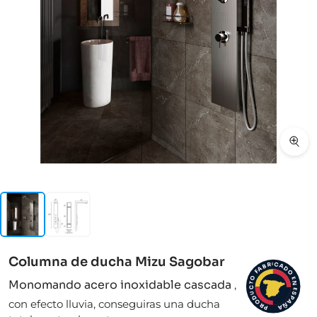
Columna de ducha Mizu Sagobar
I
C
R
A
B
D
A
F
O
O
E
Monomando acero inoxidable cascada
,
N
T
C
E
S
U
D
P
con efecto lluvia, conseguiras una ducha
A
O
Ñ
R
A
P