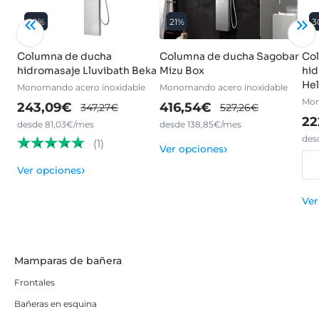
30%
21%
3
Columna de ducha
Columna de ducha Sagobar
Co
hidromasaje Lluvibath Beka
Mizu Box
hid
He
Monomando acero inoxidable
Monomando acero inoxidable
Mon
243,09€
416,54€
347,27€
527,26€
22
desde 81,03€/mes
desde 138,85€/mes
des
(1)
›
Ver opciones
›
Ver opciones
Ver
Mamparas de bañera
Frontales
Bañeras en esquina