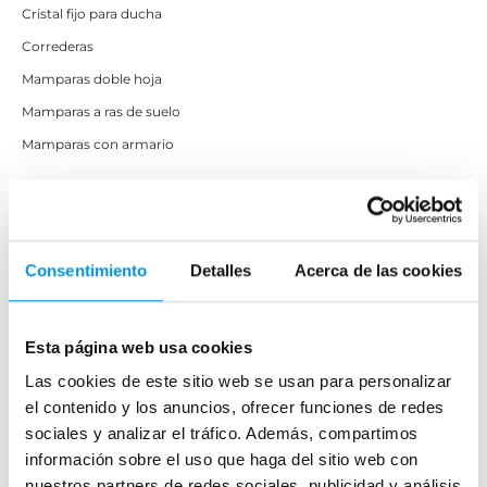
Cristal fijo para ducha
Correderas
Mamparas doble hoja
Mamparas a ras de suelo
Mamparas con armario
Mamparas de colores
Mamparas de perfilería aluminio plata brillo
Consentimiento
Detalles
Acerca de las cookies
Mamparas de ducha perfilería negra
Mamparas de bañera perfilería negra
Mamparas de perfilería blanca
Esta página web usa cookies
Mamparas de perfilería oro rosa
Las cookies de este sitio web se usan para personalizar
el contenido y los anuncios, ofrecer funciones de redes
Mamparas de perfilería dorada
sociales y analizar el tráfico. Además, compartimos
Mamparas de colores
información sobre el uso que haga del sitio web con
Mamparas de ducha baratas con perfil negro
nuestros partners de redes sociales, publicidad y análisis