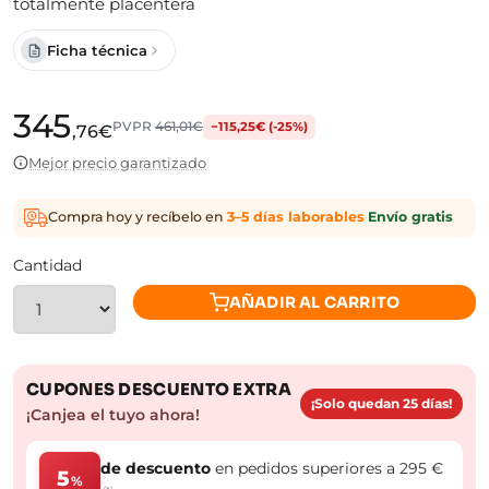
totalmente placentera
Ficha técnica
345
PVPR
461,01€
−115,25€ (-25%)
,76€
Mejor precio garantizado
Compra hoy y recíbelo en
3–5 días laborables
·
Envío gratis
Cantidad
AÑADIR AL CARRITO
CUPONES DESCUENTO EXTRA
¡Solo quedan 25 días!
¡Canjea el tuyo ahora!
de descuento
en pedidos superiores a 295 €
5
%