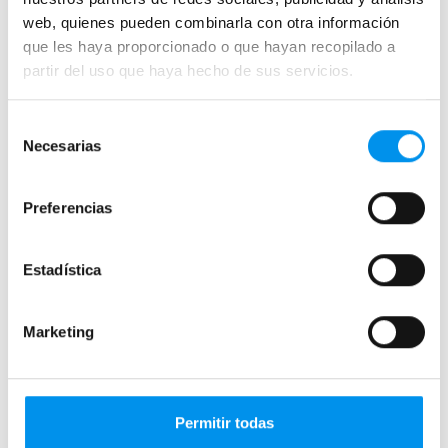
web, quienes pueden combinarla con otra información
que les haya proporcionado o que hayan recopilado a
Mamparas por medidas
partir del uso que haya hecho de sus servicios.
Mamparas 60x60
Mamparas 70x70
Selección
Mamparas 70x90
Necesarias
de
Mamparas 100x70
consentimiento
Mamparas 100x80
Preferencias
Mamparas 110x70
Mamparas 120x70
Estadística
Mamparas 120x80
Mamparas 80x80
Marketing
Semicirculares 70x70
Semicirculares 80x80
Semicirculares 90x90
Permitir todas
Semicirculares 100x100