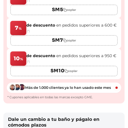
(*)
SM5
copiar
de descuento
en pedidos superiores a 600 €
7
%
(*)
SM7
copiar
de descuento
en pedidos superiores a 950 €
10
%
(*)
SM10
copiar
Más de 1.000 clientes ya lo han usado este mes
* Cupones aplicables en todas las marcas excepto GME.
Dale un cambio a tu baño y págalo en
cómodos plazos