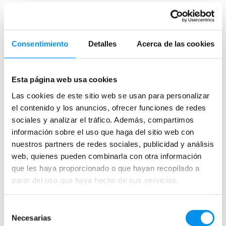
Mamparas de bañera
Consentimiento
Detalles
Acerca de las cookies
Frontales
Bañeras en esquina
Hojas o biombos de bañera
Esta página web usa cookies
Mamparas de bañera abatibles
Las cookies de este sitio web se usan para personalizar
Mamparas de bañera correderas
el contenido y los anuncios, ofrecer funciones de redes
sociales y analizar el tráfico. Además, compartimos
Mamparas de bañera sin perfilería
información sobre el uso que haga del sitio web con
Plegables
nuestros partners de redes sociales, publicidad y análisis
web, quienes pueden combinarla con otra información
Mamparas de ducha
que les haya proporcionado o que hayan recopilado a
partir del uso que haya hecho de sus servicios.
Frontales
Mamparas cuadradas
Selección
Mamparas rectangulares
Necesarias
de