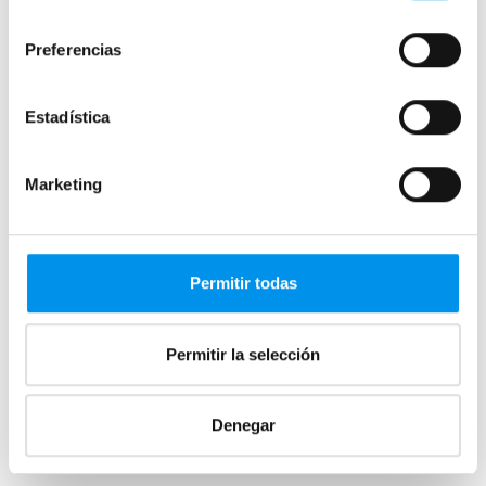
Fijos y paneles de ducha
consentimiento
Semicirculares
Preferencias
Correderas sin perfiles
Apertura abatible
Estadística
Apertura plegable
Cristal fijo para ducha
Marketing
Correderas
Mamparas doble hoja
Mamparas a ras de suelo
Permitir todas
Mamparas con armario
Permitir la selección
Mamparas de colores
Mamparas de perfilería aluminio plata brillo
Denegar
Mamparas de ducha perfilería negra
Mamparas de bañera perfilería negra