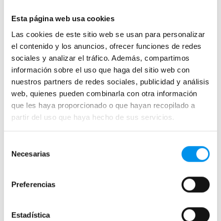
Mamparas de bañera sin perfilería
Plegables
Esta página web usa cookies
Las cookies de este sitio web se usan para personalizar
Mamparas de ducha
el contenido y los anuncios, ofrecer funciones de redes
sociales y analizar el tráfico. Además, compartimos
Frontales
información sobre el uso que haga del sitio web con
Mamparas cuadradas
nuestros partners de redes sociales, publicidad y análisis
Mamparas rectangulares
web, quienes pueden combinarla con otra información
que les haya proporcionado o que hayan recopilado a
Fijos y paneles de ducha
partir del uso que haya hecho de sus servicios.
Semicirculares
Correderas sin perfiles
Selección
Apertura abatible
Necesarias
de
Apertura plegable
consentimiento
Cristal fijo para ducha
Preferencias
Correderas
Mamparas doble hoja
Estadística