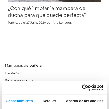
¿Con qué limpiar la mampara de
ducha para que quede perfecta?
Publicada el 27 Julio, 2020 por Ana Lenador.
Mamparas de bañera
Frontales
Bañeras en esquina
Hojas o biombos de bañera
Mamparas de bañera abatibles
Consentimiento
Detalles
Acerca de las cookies
Mamparas de bañera correderas