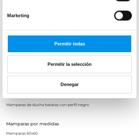
Mamparas a ras de suelo
Mamparas con armario
Marketing
Mamparas de colores
Mamparas de perfilería aluminio plata brillo
Permitir todas
Mamparas de ducha perfilería negra
Mamparas de bañera perfilería negra
Permitir la selección
Mamparas de perfilería blanca
Mamparas de perfilería oro rosa
Denegar
Mamparas de perfilería dorada
Mamparas de colores
Mamparas de ducha baratas con perfil negro
Mamparas por medidas
Mamparas 60x60