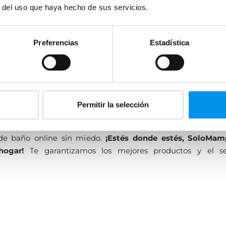
medición previa gratuita). Si estás a más de 30 kilómetros de l
r del uso que haya hecho de sus servicios.
remos un presupuesto personalizado, solo para ti. Comprar 
e es fácil y además,
Preferencias
Estadística
 de baño nueva tendrá un mínimo de 2 años de garantía
ontaje como en piezas), ya que nos preocupamos en ofrecer
clientes. Queremos que quedes contento tanto en relación a
omo a nuestro servicio de instalación profesional o atención a
Permitir la selección
es sin llevar a cabo tus deseos como interiorista y comp
e baño online sin miedo.
¡Estés donde estés, SoloMam
hogar!
Te garantizamos los mejores productos y el se