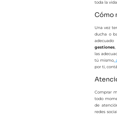
toda la vida
Cómo m
Una vez te
ducha o b
adecuado 
gestiones
,
las adecua
tú mismo,
a
por ti, con
Atenci
Comprar ma
todo momen
de atención
redes soci