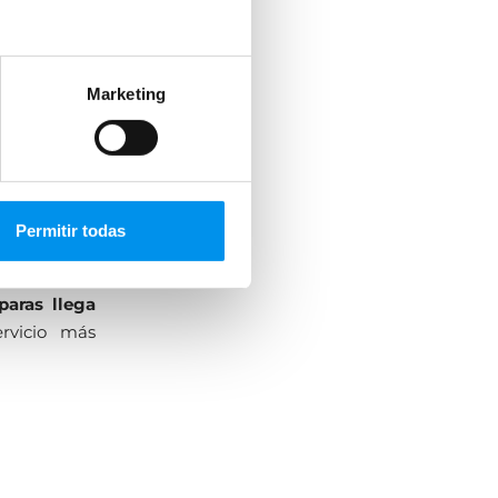
a capital,
mamparas de
Marketing
 confianza
 nuestros
l cliente.
Permitir todas
ra tu nueva
paras llega
rvicio más