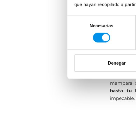
euros (con 
que hayan recopilado a parti
te facilita
Selección
ducha onlin
Necesarias
de
tu mampara
consentimiento
(tanto en m
a nuestros 
productos c
Denegar
No te qued
mampara d
hasta tu 
impecable.