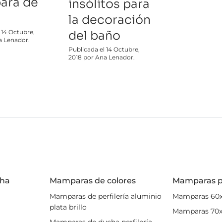
ara de
insólitos para
la decoración
 14 Octubre,
del baño
a Lenador.
Publicada el 14 Octubre,
2018 por Ana Lenador.
cha
Mamparas de colores
Mamparas p
Mamparas de perfilería aluminio
Mamparas 60
plata brillo
Mamparas 70
Mamparas de ducha perfilería