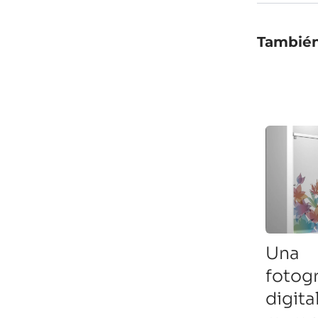
También
Una
fotogr
digita