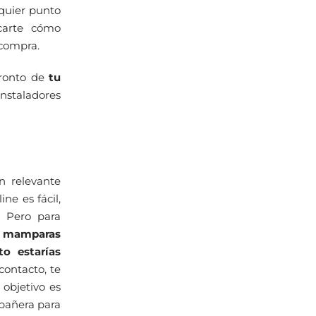
quier punto
icarte cómo
 compra.
pronto de
tu
nstaladores
n relevante
e es fácil,
.
Pero para
e mamparas
o estarías
ontacto, te
objetivo es
bañera para