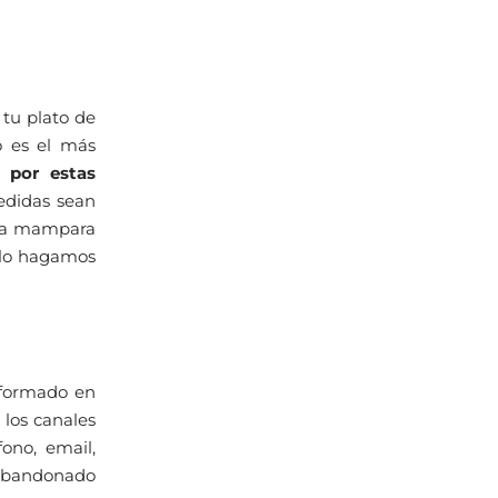
tu plato de
 es el más
 por estas
edidas sean
eva mampara
e lo hagamos
nformado en
los canales
fono, email,
 abandonado