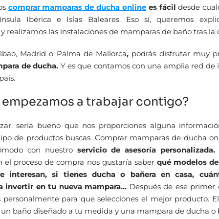
os
comprar mamparas de ducha online
es fácil
desde cual
nsula Ibérica e Islas Baleares. Eso sí, queremos expl
y realizamos las instalaciones de mamparas de baño tras la
ilbao, Madrid o Palma de Mallorca
,
podrás disfrutar muy 
para de ducha.
Y es que contamos con una amplia red de i
país.
empezamos a trabajar contigo?
ar, sería bueno que nos proporciones alguna informació
tipo de productos buscas. Comprar mamparas de ducha onlin
cómodo con nuestro
servicio de asesoría personalizada
n el proceso de compra nos gustaría saber
qué modelos d
e interesan, si tienes ducha o bañera en casa, cuánt
a invertir en tu nueva mampara...
Después de ese primer c
 personalmente para que selecciones el mejor producto. El 
 un baño diseñado a tu medida y una mampara de ducha o 