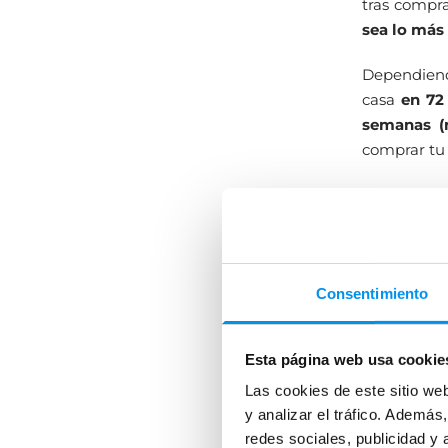
tras compra
sea lo más 
Dependiend
casa
en 72
semanas (
comprar tu
Servici
Cuando hay
vivas,
te en
Consentimiento
perfectame
así como de
Esta página web usa cookie
Los precio
los puedes 
Las cookies de este sitio we
y analizar el tráfico. Ademá
No obstante
redes sociales, publicidad y