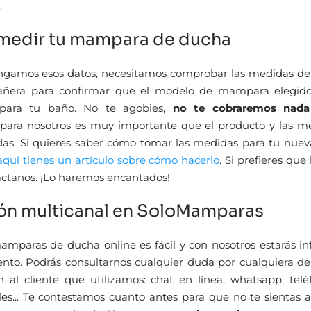
.
edir tu mampara de ducha
ngamos esos datos, necesitamos comprobar las medidas de 
añera para confirmar que el modelo de mampara elegido
para tu baño. No te agobies,
no te cobraremos nada
 para nosotros es muy importante que el producto y las m
das. Si quieres saber cómo tomar las medidas para tu nu
quí tienes un artículo sobre cómo hacerlo
. Si prefieres qu
táctanos. ¡Lo haremos encantados!
ón multicanal en SoloMamparas
mparas de ducha online es fácil y con nosotros estarás i
to. Podrás consultarnos cualquier duda por cualquiera de 
 al cliente que utilizamos: chat en línea, whatsapp, telé
ales... Te contestamos cuanto antes para que no te sientas