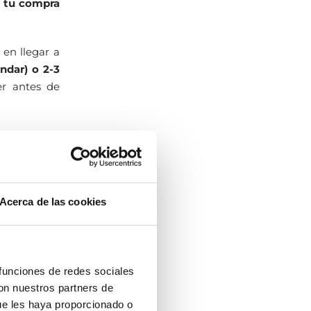
e tu compra
en llegar a
ndar) o 2-3
er antes de
lidad dónde
eva mampara
Acerca de las cookies
tar de ella
cha online
 funciones de redes sociales
con nuestros partners de
nos 70
ue les haya proporcionado o