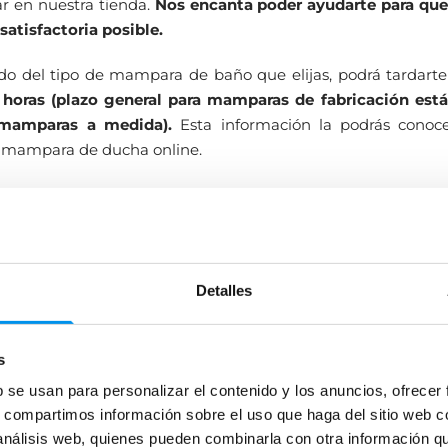
r en nuestra tienda.
Nos encanta poder ayudarte para qu
satisfactoria posible.
o del tipo de mampara de baño que elijas, podrá tardarte 
 horas (plazo general para mamparas de fabricación está
mamparas a medida).
Esta información la podrás conoc
 mampara de ducha online.
o de instaladores profesionales
as recibido tu mampara en Madrid, Barcelona o la loca
viaremos a un instalador profesional
para que deje tu nu
Detalles
nte instalada. Queremos que empieces cuanto antes a disfru
l máximo confort en el baño. ¡Confía en nosotros!
s
s de la instalación profesional al comprar mamparas de du
ver en cada ficha de producto.
b se usan para personalizar el contenido y los anuncios, ofrecer
s, compartimos información sobre el uso que haga del sitio web 
, si estás en Madrid, te instalamos tu mampara nueva por u
 análisis web, quienes pueden combinarla con otra información q