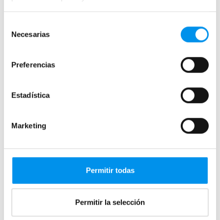
Selección
Mamparas de colores
Necesarias
de
Mamparas de perfilería aluminio plata brillo
consentimiento
Mamparas de ducha perfilería negra
Preferencias
Mamparas de bañera perfilería negra
Mamparas de perfilería blanca
Estadística
Mamparas de perfilería oro rosa
Mamparas de perfilería dorada
Marketing
Mamparas de colores
Mamparas de ducha baratas con perfil negro
Permitir todas
Mamparas por medidas
Mamparas 60x60
Permitir la selección
Mamparas 70x70