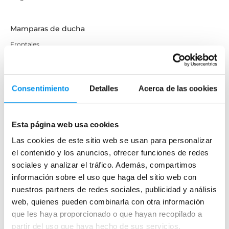
Mamparas de ducha
Frontales
Mamparas cuadradas
Mamparas rectangulares
Consentimiento
Detalles
Acerca de las cookies
Fijos y paneles de ducha
Semicirculares
Correderas sin perfiles
Esta página web usa cookies
Apertura abatible
Las cookies de este sitio web se usan para personalizar
Apertura plegable
el contenido y los anuncios, ofrecer funciones de redes
sociales y analizar el tráfico. Además, compartimos
Cristal fijo para ducha
información sobre el uso que haga del sitio web con
Correderas
nuestros partners de redes sociales, publicidad y análisis
Mamparas doble hoja
web, quienes pueden combinarla con otra información
Mamparas a ras de suelo
que les haya proporcionado o que hayan recopilado a
partir del uso que haya hecho de sus servicios.
Mamparas con armario