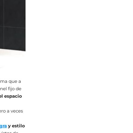
ema que a
el fijo de
el espacio
ro a veces
gra
y estilo