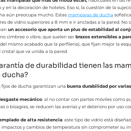
, las mamparas que más de moda están,
habituales en las re
 y en la decoración de hoteles. Eso sí, la cuestión de la sujeci
ucha aún preocupa mucho. Estas
mamparas de ducha
sofistic
res de vidrio superiores a 8 mm e ir ancladas a la pared. No 
evan
un accesorio que aporta un plus de estabilidad al con
 no cimbree o vibre, que suelen ser
brazos extensibles a par
(del mismo acabado que la perfilería), que fijan mejor la esq
 cristal que va unida a la pared.
arantía de durabilidad tienen las ma
e ducha?
 fijos de ducha garantizan una
buena durabilidad por varias
desgaste mecánico
: al no contar con partes móviles como p
as o bisagras, se reducen las averías y el deterioro por uso c
templado de alta resistencia
: este tipo de vidrio está diseña
r impactos y cambios de temperatura sin comprometer su in