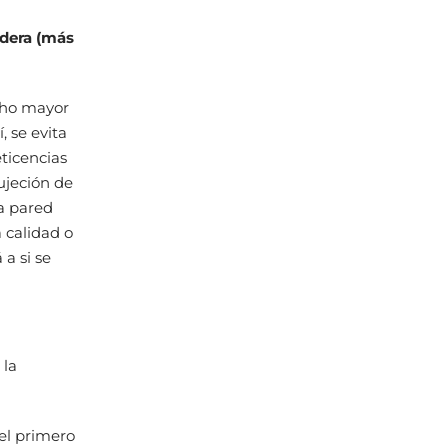
edera (más
cho mayor
í, se evita
eticencias
ujeción de
la pared
a calidad o
a si se
 la
el primero