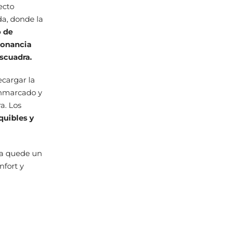
ecto
da, donde la
o de
sonancia
scuadra.
ecargar la
enmarcado y
a. Los
quibles y
ta quede un
nfort y