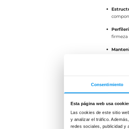
Estruct
componen
Perfiler
firmeza 
Manten
más senc
Mayor v
su funci
Consentimiento
En conjunt
¿Ya te has 
Esta página web usa cookie
Las cookies de este sitio we
y analizar el tráfico. Ademá
redes sociales, publicidad y