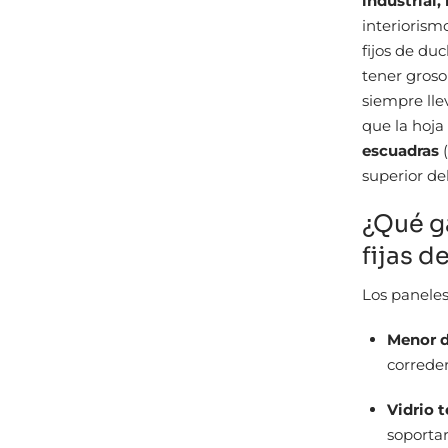
industrial
interiorismo
fijos de d
tener groso
siempre ll
que la hoja
escuadras
superior del
¿Qué g
fijas d
Los paneles
Menor 
correder
Vidrio 
soporta