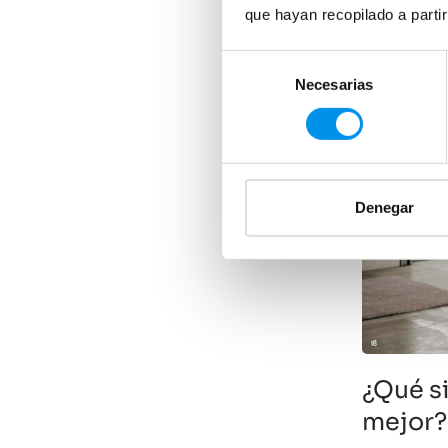
que hayan recopilado a parti
Selección
Necesarias
de
consentimiento
Denegar
¿Qué si
mejor?