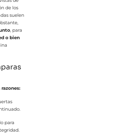
vistas de
ón de los
adas suelen
obstante,
junto
, para
ed o bien
uina
mparas
 razones:
uertas
ontinuado.
do para
tegridad.