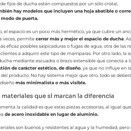
de fijos de ducha están compuestos por un sólo cristal,
mbién hay modelos que incluyen una hoja abatible o corr
a modo de puerta.
o, el espacio es un poco más hermético, ya que cubre un an
, a veces, permite
cerrar más y mejor el espacio de ducha
. As
s eficaz posibles salpicaduras o fugas de agua, otra de las r
lientes a adquirir este tipo de mamparas. Por otro lado, la s
e ducha mediante escuadra o brazo extensible que conecta a 
tión de carácter estético, de diseño
, ya que no influye en l
 del producto. No hay sistema mejor que otro, todo se deberá 
 diseño
más minimalista o más visible.
 materiales que sí marcan la diferencia
umenta la calidad es que estas piezas accesorias, al igual que
sea
de acero inoxidable en lugar de aluminio.
iales son buenos y resistentes al agua y la humedad, pero 