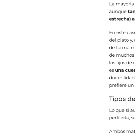
La mayoría 
aunque
ta
estrecha) 
En este cas
del plato y
de forma má
de muchos c
los fijos d
es
una cues
durabilidad
prefiere un
Tipos de
Lo que sí a
perfilería, 
Ambos mater