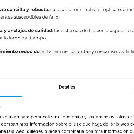
ura sencilla y robusta
: su diseño minimalista implica menos
tes susceptibles de fallo.
ía y anclajes de calidad
: los sistemas de fijación aseguran es
a lo largo del tiempo.
imiento reducido
: al tener menos juntas y mecanismos, la l
illa y se evita la acumulación de suciedad.
ida útil
: todos estos factores hacen que las mamparas fija
onalidad y estética durante más años.
Detalles
o, las mamparas fijas de ducha son una opción especialmen
convencido de las bondades de las mamparas de ducha fijas
s
b se usan para personalizar el contenido y los anuncios, ofrecer
s, compartimos información sobre el uso que haga del sitio web 
 análisis web, quienes pueden combinarla con otra información q