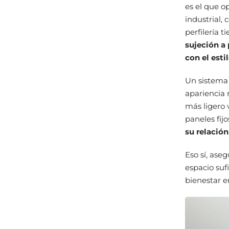
es el que o
industrial,
perfilería 
sujeción a
con el esti
Un sistema 
apariencia 
más ligero 
paneles fij
su relación
Eso sí, ase
espacio suf
bienestar en