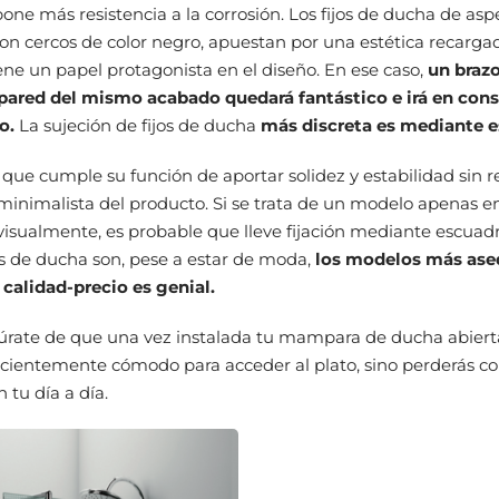
pone más resistencia a la corrosión. Los fijos de ducha de asp
 con cercos de color negro, apuestan por una estética recarga
tiene un papel protagonista en el diseño. En ese caso,
un braz
 pared del mismo acabado quedará fantástico e irá en con
lo.
La sujeción de fijos de ducha
más discreta es mediante e
que cumple su función de aportar solidez y estabilidad sin r
minimalista del producto. Si se trata de un modelo apenas 
visualmente, es probable que lleve fijación mediante escuadr
os de ducha son, pese a estar de moda,
los modelos más ase
 calidad-precio es genial.
gúrate de que una vez instalada tu mampara de ducha abier
icientemente cómodo para acceder al plato, sino perderás co
 tu día a día.