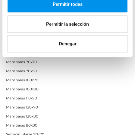
Permitir todas
Mamparas de perfilería dorada
Mamparas de colores
Permitir la selección
Mamparas de ducha baratas con perfil negro
Mamparas por medidas
Denegar
Mamparas 60x60
Mamparas 70x70
Mamparas 70x90
Mamparas 100x70
Mamparas 100x80
Mamparas 110x70
Mamparas 120x70
Mamparas 120x80
Mamparas 80x80
Semicirculares 70x70