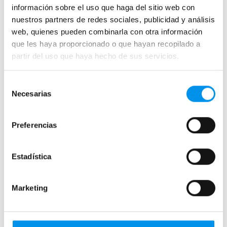
información sobre el uso que haga del sitio web con
Correderas sin perfiles
nuestros partners de redes sociales, publicidad y análisis
Apertura abatible
web, quienes pueden combinarla con otra información
Apertura plegable
que les haya proporcionado o que hayan recopilado a
partir del uso que haya hecho de sus servicios.
Cristal fijo para ducha
Correderas
Selección
Mamparas doble hoja
Necesarias
de
Mamparas a ras de suelo
consentimiento
Mamparas con armario
Preferencias
Mamparas de colores
Estadística
Mamparas de perfilería aluminio plata brillo
Mamparas de ducha perfilería negra
Marketing
Mamparas de bañera perfilería negra
Mamparas de perfilería blanca
Mamparas de perfilería oro rosa