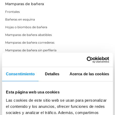
Mamparas de bañera
Frontales
Bañeras en esquina
Hojas o biombos de bañera
Mamparas de bañera abatibles
Mamparas de bañera correderas
Mamparas de bañera sin perfilería
Plegables
Mamparas de ducha
Consentimiento
Detalles
Acerca de las cookies
Frontales
Mamparas cuadradas
Esta página web usa cookies
Mamparas rectangulares
Las cookies de este sitio web se usan para personalizar
Fijos y paneles de ducha
el contenido y los anuncios, ofrecer funciones de redes
sociales y analizar el tráfico. Además, compartimos
Semicirculares