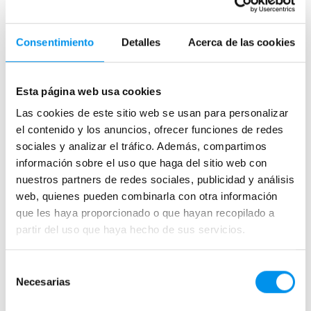
Correderas sin perfiles
Apertura abatible
Consentimiento
Detalles
Acerca de las cookies
Apertura plegable
Cristal fijo para ducha
Esta página web usa cookies
Correderas
Las cookies de este sitio web se usan para personalizar
Mamparas doble hoja
el contenido y los anuncios, ofrecer funciones de redes
Mamparas a ras de suelo
sociales y analizar el tráfico. Además, compartimos
Mamparas con armario
información sobre el uso que haga del sitio web con
nuestros partners de redes sociales, publicidad y análisis
web, quienes pueden combinarla con otra información
Mamparas de colores
que les haya proporcionado o que hayan recopilado a
Mamparas de perfilería aluminio plata brillo
partir del uso que haya hecho de sus servicios.
Mamparas de ducha perfilería negra
Mamparas de bañera perfilería negra
Selección
Necesarias
Mamparas de perfilería blanca
de
consentimiento
Mamparas de perfilería oro rosa