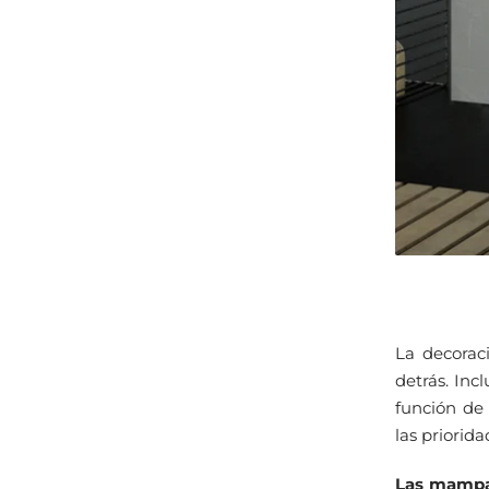
La decorac
detrás. In
función de 
las priorid
Las mampar