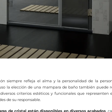
ión siempre refleja el alma y la personalidad de la perso
cluso la elección de una mampara de baño también puede re
diversos criterios estéticos y funcionales que representen e
ades de su responsable.
as de cristal están disponibles en diversos acabados
, c