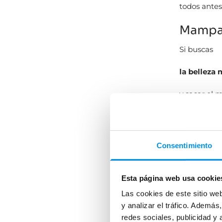
todos antes
Mampar
Si buscas
la belleza
y sacar el 
mampara de 
fomentan l
Consentimiento
visual a la
cuando llev
¡Compruébal
Esta página web usa cookie
un extra, a
Las cookies de este sitio we
económicas
y analizar el tráfico. Ademá
redes sociales, publicidad y