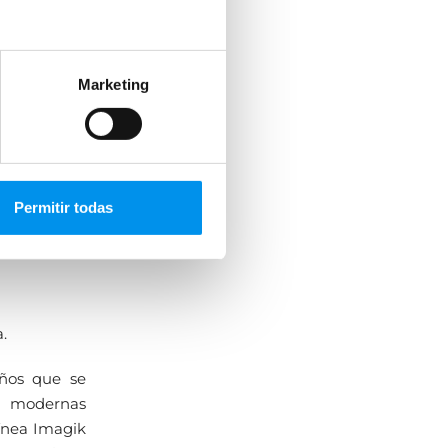
dad
enos
erigrafía
Marketing
fías
más aún de
ntimidad o
zás es una
ás caras
Permitir todas
ar motivos
.
eños que se
o modernas
ínea Imagik