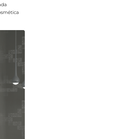
ada
cosmética