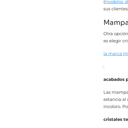
(
modelos di
sus cliente
Mampara
Otra opció
es elegir c
la marca Hi
:
acabados pa
Las mampara
estancia a
incoloro. 
cristales 