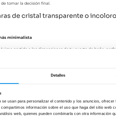
 de tomar la decisión final.
as de cristal transparente o incolor
 más minimalista
máximo partido a las dimensiones de tu cuarto de baño, prefe
baño lleve vidrios transparentes, ya que estos son los que
a ligereza visual y regalan mayor luminosidad y amplitu
Detalles
 estancia. Las mamparas de cristal son más bonitas y distingui
an un acabado incoloro, los cuartos de baño o aseos ganan 
o ya si tienes un baño mini! Normalmente es el acabado de 
s
sí que las mamparas de cristal transparente serán siempre la
b se usan para personalizar el contenido y los anuncios, ofrecer
 en cuanto a acabados.
s, compartimos información sobre el uso que haga del sitio web 
 análisis web, quienes pueden combinarla con otra información q