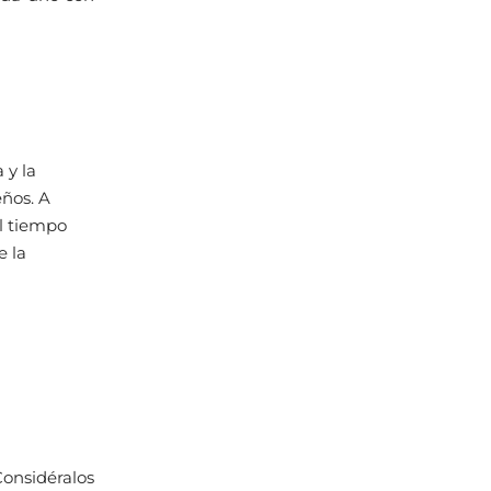
 y la
ños. A
l tiempo
e la
 Considéralos