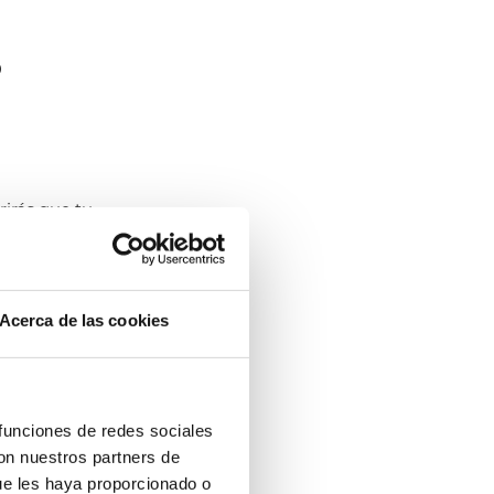
o
rirás que tu
 más
d
Acerca de las cookies
das y
metros.
serie, no
s más
 funciones de redes sociales
con nuestros partners de
ue les haya proporcionado o