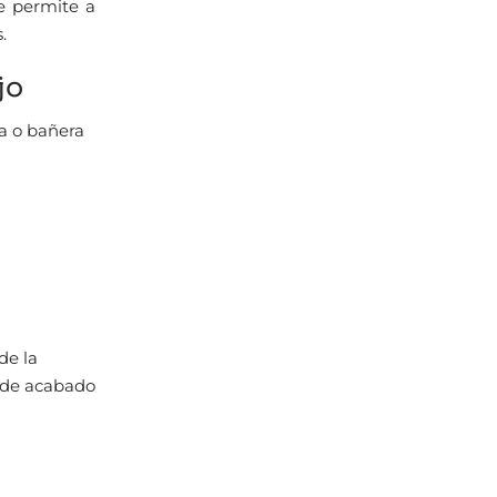
te permite a
.
jo
a o bañera
de la
 de acabado