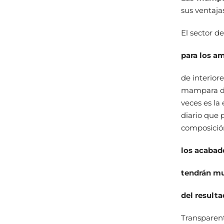
sus ventaja
El sector d
para los a
de interior
mampara de
veces es la
diario que 
composición
los acabad
tendrán mu
del resulta
Transparente