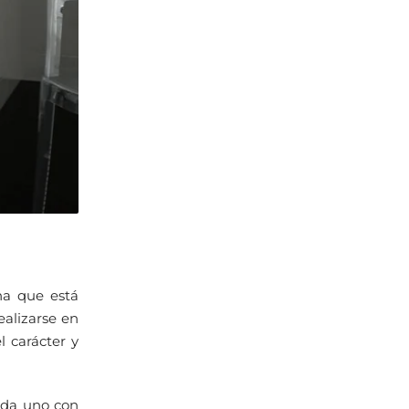
na que está
alizarse en
l carácter y
ada uno con