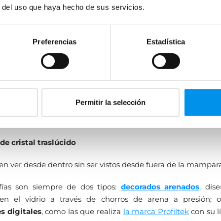
as con serigrafía para mayor intimi
r del uso que haya hecho de sus servicios.
ontrario te encanta el diseño personalizado y la decoración m
l, puede que te interese ver los modelos de mamparas con s
Preferencias
Estadística
bién mamparas de cristal. Los decorados arenados o serigra
harán que tu nueva mampara de ducha o bañera se distinga 
os convencionales, al mismo timpo que te ofrecerá mayor i
durante el uso de la mampara. Si el baño es compartido, qui
considerar. Eso sí, las mamparas serigrafiadas siempre son m
Permitir la selección
paras de cristal incoloro. Las serigrafías, aparte de incorpor
patrones, son muchas veces
e cristal traslúcido
n ver desde dentro sin ser vistos desde fuera de la mampara
afías son siempre de dos tipos:
decorados arenados
, dis
en el vidrio a través de chorros de arena a presión; 
s digitales
, como las que realiza
la marca Profiltek
con su l