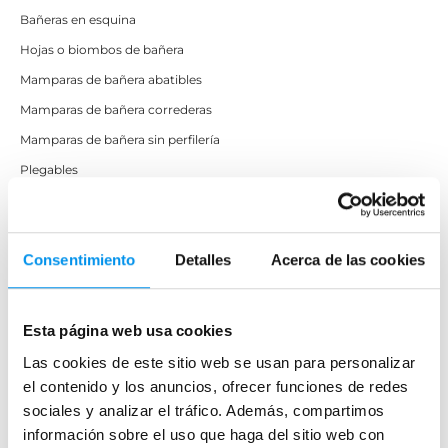
Bañeras en esquina
Hojas o biombos de bañera
Mamparas de bañera abatibles
Mamparas de bañera correderas
Mamparas de bañera sin perfilería
Plegables
Mamparas de ducha
Consentimiento
Detalles
Acerca de las cookies
Frontales
Mamparas cuadradas
Mamparas rectangulares
Esta página web usa cookies
Fijos y paneles de ducha
Las cookies de este sitio web se usan para personalizar
Semicirculares
el contenido y los anuncios, ofrecer funciones de redes
sociales y analizar el tráfico. Además, compartimos
Correderas sin perfiles
información sobre el uso que haga del sitio web con
Apertura abatible