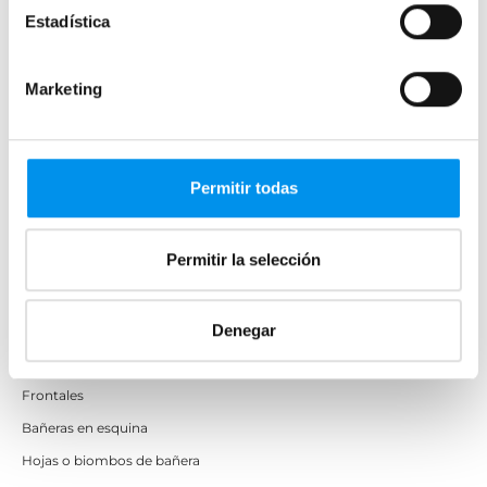
Estadística
Marketing
6 baños famosos que te dejarán con la
boca abierta
Publicada el 17 Abril, 2018 por Ana Lenador.
Permitir todas
Permitir la selección
Denegar
Mamparas de bañera
Frontales
Bañeras en esquina
Hojas o biombos de bañera