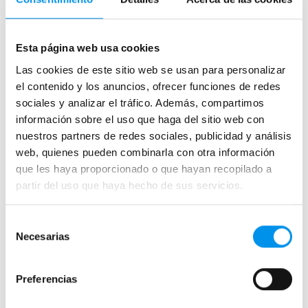
Las bazas del frontal de ducha Diana
Esta página web usa cookies
de Kassandra
Las cookies de este sitio web se usan para personalizar
Publicada el 24 Abril, 2018 por alberto.
el contenido y los anuncios, ofrecer funciones de redes
sociales y analizar el tráfico. Además, compartimos
información sobre el uso que haga del sitio web con
nuestros partners de redes sociales, publicidad y análisis
web, quienes pueden combinarla con otra información
que les haya proporcionado o que hayan recopilado a
partir del uso que haya hecho de sus servicios.
Selección
Necesarias
de
consentimiento
Preferencias