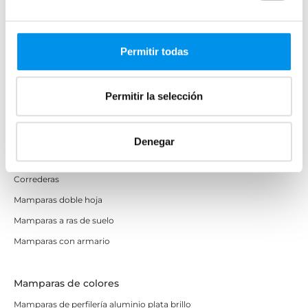
Mamparas cuadradas
Mamparas rectangulares
Permitir todas
Fijos y paneles de ducha
Semicirculares
Permitir la selección
Correderas sin perfiles
Apertura abatible
Apertura plegable
Denegar
Cristal fijo para ducha
Correderas
Mamparas doble hoja
Mamparas a ras de suelo
Mamparas con armario
Mamparas de colores
Mamparas de perfilería aluminio plata brillo