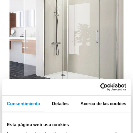
Cómo instalar una mampara de ducha
Consentimiento
Detalles
Acerca de las cookies
corredera: 7 consejos
Publicada el 29 Octubre, 2018 por Ana Lenador.
Esta página web usa cookies