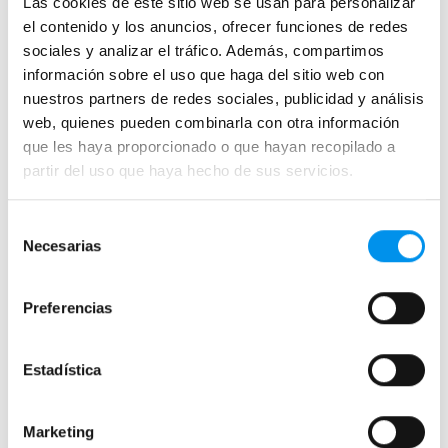
Las cookies de este sitio web se usan para personalizar
el contenido y los anuncios, ofrecer funciones de redes
sociales y analizar el tráfico. Además, compartimos
información sobre el uso que haga del sitio web con
nuestros partners de redes sociales, publicidad y análisis
web, quienes pueden combinarla con otra información
Mamparas de bañera
que les haya proporcionado o que hayan recopilado a
Frontales
partir del uso que haya hecho de sus servicios.
Bañeras en esquina
Selección
Hojas o biombos de bañera
Necesarias
de
Mamparas de bañera abatibles
consentimiento
Mamparas de bañera correderas
Preferencias
Mamparas de bañera sin perfilería
Plegables
Estadística
Mamparas de ducha
Marketing
Frontales