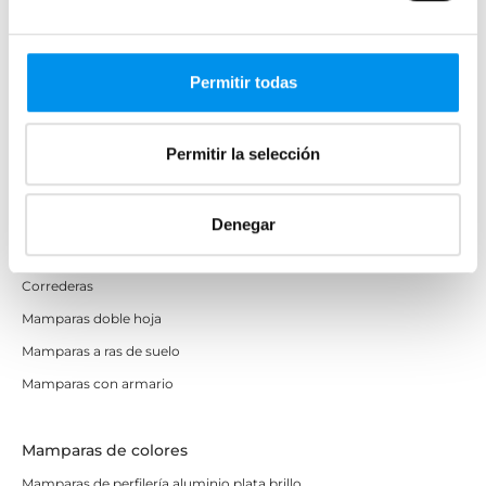
Mamparas cuadradas
Mamparas rectangulares
Permitir todas
Fijos y paneles de ducha
Semicirculares
Permitir la selección
Correderas sin perfiles
Apertura abatible
Apertura plegable
Denegar
Cristal fijo para ducha
Correderas
Mamparas doble hoja
Mamparas a ras de suelo
Mamparas con armario
Mamparas de colores
Mamparas de perfilería aluminio plata brillo