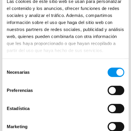
Las cookies de este sitio web se usan para personalizar
el contenido y los anuncios, ofrecer funciones de redes
sociales y analizar el tráfico. Además, compartimos
información sobre el uso que haga del sitio web con
nuestros partners de redes sociales, publicidad y análisis
web, quienes pueden combinarla con otra información
Mamparas de bañera
que les haya proporcionado o que hayan recopilado a
Frontales
partir del uso que haya hecho de sus servicios.
Bañeras en esquina
Selección
Hojas o biombos de bañera
Necesarias
de
Mamparas de bañera abatibles
consentimiento
Mamparas de bañera correderas
Preferencias
Mamparas de bañera sin perfilería
Plegables
Estadística
Mamparas de ducha
Marketing
Frontales