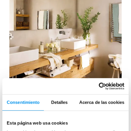
¡Más madera en el baño! Reviste con
Consentimiento
Detalles
Acerca de las cookies
calidez
Publicada el 28 Abril, 2019 por Ana Lenador.
Esta página web usa cookies