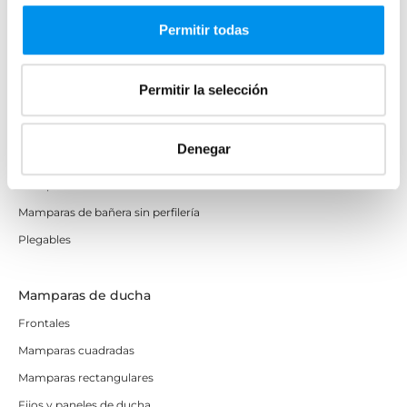
Permitir todas
Mamparas de bañera
Frontales
Permitir la selección
Bañeras en esquina
Hojas o biombos de bañera
Denegar
Mamparas de bañera abatibles
Mamparas de bañera correderas
Mamparas de bañera sin perfilería
Plegables
Mamparas de ducha
Frontales
Mamparas cuadradas
Mamparas rectangulares
Fijos y paneles de ducha