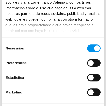
sociales y analizar el tráfico. Además, compartimos
información sobre el uso que haga del sitio web con
nuestros partners de redes sociales, publicidad y análisis
web, quienes pueden combinarla con otra información
que les haya proporcionado o que hayan recopilado a
partir del uso que haya hecho de sus servicios.
Selección
Necesarias
de
consentimiento
6 detalles para decorar el baño en
Preferencias
verano
Publicada el 3 Julio, 2018 por Ana Lenador.
Estadística
Marketing