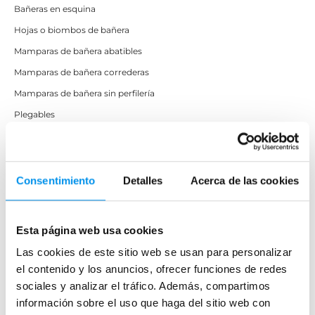
Bañeras en esquina
Hojas o biombos de bañera
Mamparas de bañera abatibles
Mamparas de bañera correderas
Mamparas de bañera sin perfilería
Plegables
Mamparas de ducha
Frontales
Consentimiento
Detalles
Acerca de las cookies
Mamparas cuadradas
Mamparas rectangulares
Esta página web usa cookies
Fijos y paneles de ducha
Las cookies de este sitio web se usan para personalizar
Semicirculares
el contenido y los anuncios, ofrecer funciones de redes
Correderas sin perfiles
sociales y analizar el tráfico. Además, compartimos
información sobre el uso que haga del sitio web con
Apertura abatible