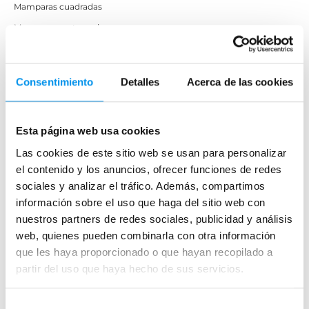
Mamparas cuadradas
Mamparas rectangulares
Fijos y paneles de ducha
Semicirculares
Consentimiento
Detalles
Acerca de las cookies
Correderas sin perfiles
Apertura abatible
Esta página web usa cookies
Apertura plegable
Cristal fijo para ducha
Las cookies de este sitio web se usan para personalizar
el contenido y los anuncios, ofrecer funciones de redes
Correderas
sociales y analizar el tráfico. Además, compartimos
Mamparas doble hoja
información sobre el uso que haga del sitio web con
Mamparas a ras de suelo
nuestros partners de redes sociales, publicidad y análisis
Mamparas con armario
web, quienes pueden combinarla con otra información
que les haya proporcionado o que hayan recopilado a
partir del uso que haya hecho de sus servicios.
Mamparas de colores
Mamparas de perfilería aluminio plata brillo
Selección