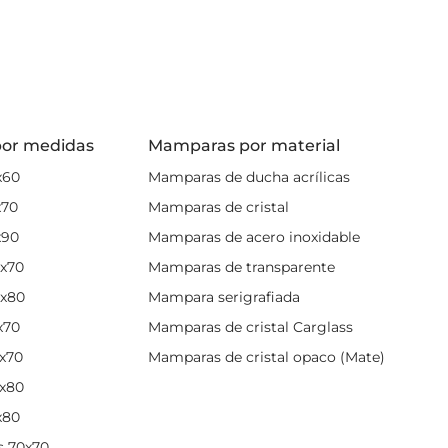
 durabilidad de sus
paras plegables de la
or medidas
Mamparas por material
x60
Mamparas de ducha acrílicas
era del plato de ducha
x70
Mamparas de cristal
almente un
amplio
x90
Mamparas de acero inoxidable
x70
Mamparas de transparente
ser un impedimento,
ble
para que puedas
x80
Mampara serigrafiada
x70
Mamparas de cristal Carglass
l plato de ducha o
x70
Mamparas de cristal opaco (Mate)
pensación no tendrás
x80
x80
s 70x70