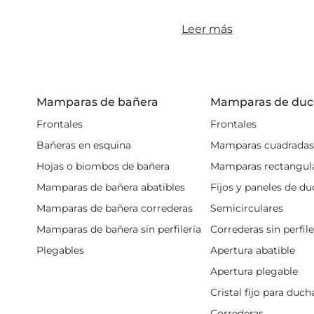
nada común que estos fal
Leer más
Comprar mamp
Entre las ventajas de co
piezas, también la estét
Mamparas de bañera
Mamparas de du
firma,
eligiendo la coloc
Frontales
Frontales
Este tipo de mamparas so
Bañeras en esquina
Mamparas cuadradas
para poner una abatible. 
espacio de entrada y sa
Hojas o biombos de bañera
Mamparas rectangul
Mamparas de bañera abatibles
Fijos y paneles de d
Si pensabas comprar una
antes de nada, ¡compru
Mamparas de bañera correderas
Semicirculares
disfrutar de modelos de ú
Mamparas de bañera sin perfilería
Correderas sin perfil
Antes de comprar una ma
Plegables
Apertura abatible
bañera. Estas mamparas
Apertura plegable
problema al instalar, per
Cristal fijo para duch
Correderas