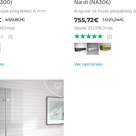
I300)
Nardi (NA306)
hojas plegables) 6 mm
Angular (4 hojas plegables)
€
755,72€
459,80€
1.021,24€
08€/mes
desde 251,91€/mes
(1)
(2)
›
›
es
Ver opciones