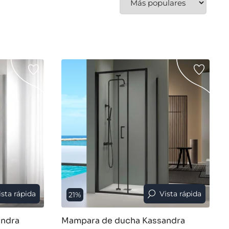
ista rápida
Vista rápida
21%
andra
Mampara de ducha Kassandra