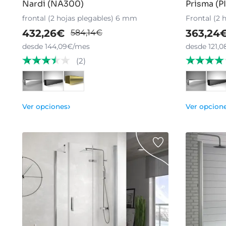
Nardi (NA300)
Prisma (P
frontal (2 hojas plegables) 6 mm
Frontal (2 
432,26€
363,24
584,14€
desde 144,09€/mes
desde 121,
(2)
›
Ver opciones
Ver opcion