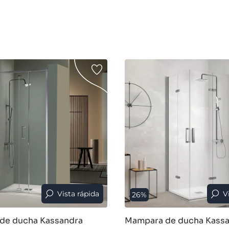
Vista rápida
V
26%
de ducha Kassandra
Mampara de ducha Kass