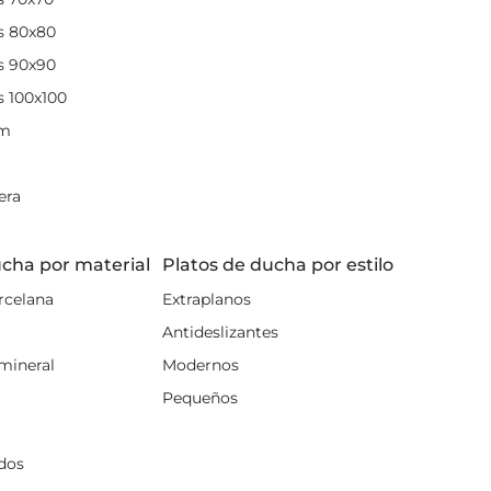
s 80x80
s 90x90
s 100x100
cm
era
ucha por material
Platos de ducha por estilo
rcelana
Extraplanos
Antideslizantes
mineral
Modernos
Pequeños
dos