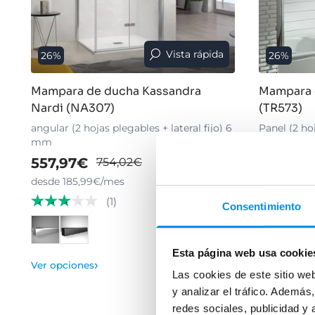
Vista rápida
26%
26%
Mampara de ducha Kassandra
Mampara 
Nardi (NA307)
(TR573)
angular (2 hojas plegables + lateral fijo) 6
Panel (2 ho
mm
mm
557,97€
317,87€
754,02€
desde 185,99€/mes
desde 105,
(1)
Consentimiento
Ver opcion
Esta página web usa cookie
›
Ver opciones
Las cookies de este sitio we
y analizar el tráfico. Ademá
redes sociales, publicidad y