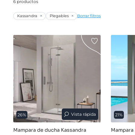
6 productos
×
×
Kassandra
Plegables
Borrar filtros
Vista rápida
26%
21%
Mampara de ducha Kassandra
Mampara 