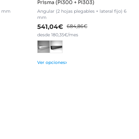
Prisma (PI300 + PI303)
 6 mm
Angular (2 hojas plegables + lateral fijo) 6
mm
541,04€
684,86€
desde 180,35€/mes
›
Ver opciones