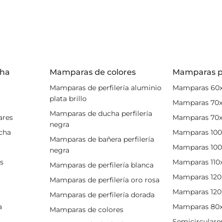
len.
aras plegables Kassandra
mprar mamparas Kassandra plegables no solo está la calidad y
ica que ofrecen. Podrás encontrar diferentes modelos de mam
cha
Mamparas de colores
Mamparas p
ación y hacia dónde abrir en caso de necesitarlo.
Mamparas de perfilería aluminio
Mamparas 60
n ideales cuando no contamos con espacio suficiente por fu
plata brillo
Mamparas 70
En este caso, las hojas se abren al interior, permitiendo igu
Mamparas de ducha perfilería
lida
al plato o bañera.
ares
Mamparas 70
negra
ucha
Mamparas 100
 mampara Kassandra plegable y el precio crees que puede 
Mamparas de bañera perfilería
ébalo! En Solomamparas
ajustamos los precios todo lo posi
Mamparas 100
negra
ltima generación al mejor importe posible.
es
Mamparas 110
Mamparas de perfilería blanca
mpara Kassandra plegable recuerda medir correctamente e
Mamparas 120
Mamparas de perfilería oro rosa
son muy estancas en sus cierres
y con sus perfiles de com
Mamparas 120
Mamparas de perfilería dorada
o ¡tienes que pedir la medida correcta!
a
Mamparas 80
Mamparas de colores
Semicirculare