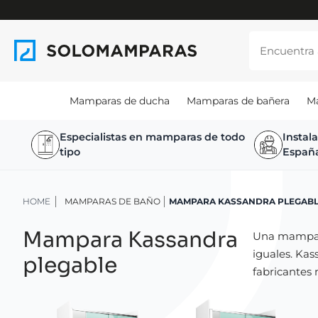
Mamparas de ducha
Mamparas de bañera
M
Especialistas en mamparas de todo
Instal
tipo
Españ
HOME
MAMPARAS DE BAÑO
MAMPARA KASSANDRA PLEGAB
Mampara Kassandra
Una mampara
iguales. Kas
plegable
fabricantes