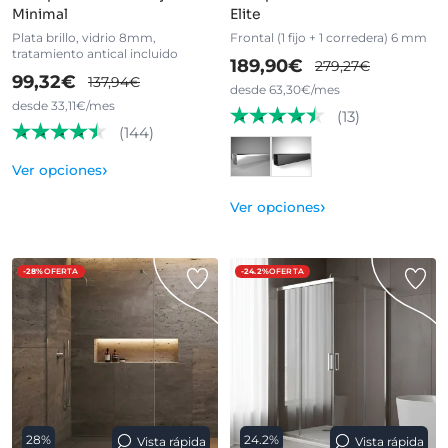
Minimal
Elite
Plata brillo, vidrio 8mm,
Frontal (1 fijo + 1 corredera) 6 mm
tratamiento antical incluido
189,90€
279,27€
99,32€
137,94€
desde 63,30€/mes
desde 33,11€/mes
(13)
(144)
›
Ver opciones
›
Ver opciones
-28%
OFERTA
-24.2%
OFERTA
28%
24.2%
Vista rápida
Vista rápida