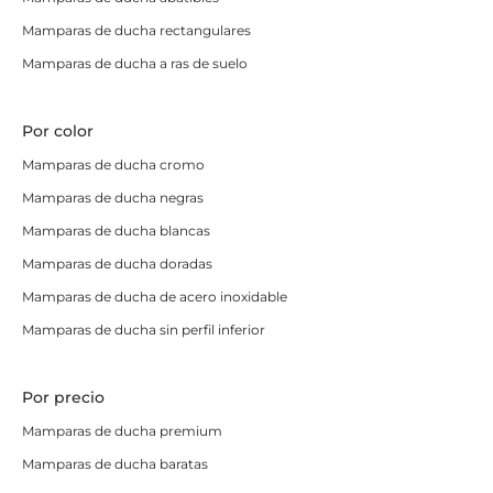
suelo
.
Mamparas de ducha rectangulares
Apertura total para máxima accesibilidad
Mamparas de ducha a ras de suelo
Perfectas para personas mayores o PMR
Ideales para reformas premium
Por color
Requieren espacio libre frente al plato para abrir
Mamparas de ducha cromo
Mamparas plegables
Mamparas de ducha negras
Mamparas de ducha blancas
En las
mamparas de ducha plegables
las hojas se
pliegan sobre sí mismas al abrir. Son la
solución
Mamparas de ducha doradas
perfecta cuando el espacio frente al plato es muy
Mamparas de ducha de acero inoxidable
reducido
y no permite una mampara abatible ni
Mamparas de ducha sin perfil inferior
corredera estándar.
Máximo aprovechamiento del espacio
Por precio
Instalación versátil
Mamparas de ducha premium
Solución funcional para baños pequeños
Mamparas de ducha baratas