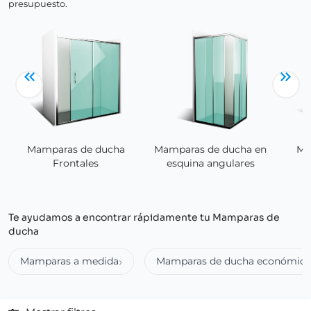
presupuesto.
Mamparas de ducha
Mamparas de ducha en
Ma
Frontales
esquina angulares
Te ayudamos a encontrar rápidamente tu Mamparas de
ducha
Mamparas a medida
Mamparas de ducha económica