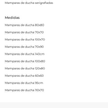
Mamparas de ducha serigrafiadas
las más de moda.
Mamparas semicirculares
:
diseñadas para platos
Medidas
con forma de cuarto de círculo. Llevan dos hojas
fijas y dos móviles. Importante verificar el radio del
Mamparas de ducha 80x80
plato (Radio Roca o Radio Ideal) antes de comprar.
Mamparas de ducha 70x70
Mamparas de ducha 100x70
Qué grosor de cristal elegir
Mamparas de ducha 70x90
El grosor del vidrio templado
influye en la estabilidad,
Mamparas de ducha 140cm
el diseño y el precio de la mampara.
A mayor grosor,
Mamparas de ducha 100x80
menos perfilería se necesita y más minimalista es el
Mamparas de ducha 120x80
resultado.
Mamparas de ducha 60x60
Grosor
Uso recomendado
Mamparas de ducha 95cm
Estándar para mamparas correderas y
Mamparas de ducha 110x70
6 mm
abatibles
8 mm
Mayor estabilidad y aspecto más robusto