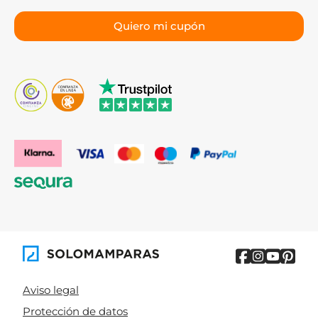
funcionales.
Bruntec:
especializada en mamparas fijas y
paneles walk-in con cristales de 8 y 10 mm.
Torvisco y Glassinox:
soluciones a medida para
proyectos especiales y baños singulares.
Cómo elegir una mampara de
ducha
Mide el hueco antes de buscar.
El ancho y el alto del
espacio disponible determinan los modelos
compatibles. Si tienes dudas, consulta nuestra
guía
sobre cómo medir una mampara de ducha.
Identifica la forma de tu plato.
Rectangular o
cuadrado → mampara frontal o angular. Semicircular →
mampara curva. Medidas especiales → mampara a
medida.
Aviso legal
Elige la apertura según el espacio.
Baño pequeño:
Protección de datos