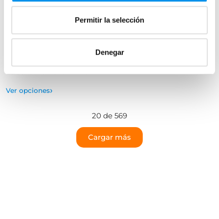
desde 79,28€/mes
183,65€
246,84€
Permitir la selección
(29)
desde 61,22€/mes
(8)
Denegar
›
Ver opciones
+ 3 COLORES DISPONIBLES
›
Ver opciones
20 de 569
Cargar más