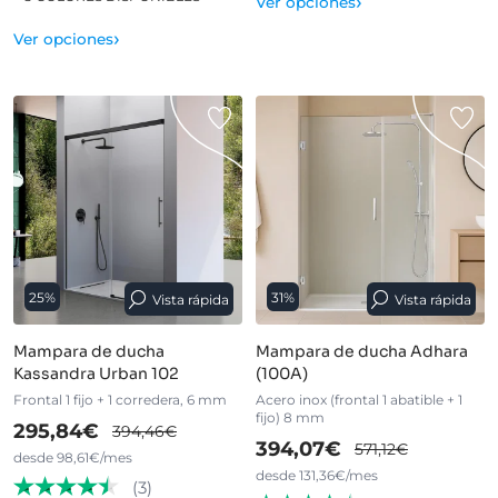
›
Ver opciones
›
Ver opciones
25%
31%
Vista rápida
Vista rápida
Mampara de ducha
Mampara de ducha Adhara
Kassandra Urban 102
(100A)
Frontal 1 fijo + 1 corredera, 6 mm
Acero inox (frontal 1 abatible + 1
fijo) 8 mm
295,84€
394,46€
394,07€
571,12€
desde 98,61€/mes
desde 131,36€/mes
(3)