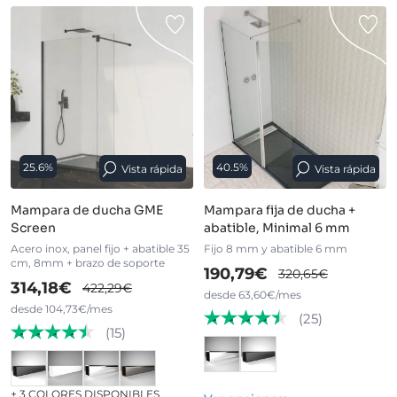
25.6%
40.5%
Vista rápida
Vista rápida
Mampara de ducha GME
Mampara fija de ducha +
Screen
abatible, Minimal 6 mm
Acero inox, panel fijo + abatible 35
Fijo 8 mm y abatible 6 mm
cm, 8mm + brazo de soporte
190,79€
320,65€
314,18€
422,29€
desde 63,60€/mes
desde 104,73€/mes
(25)
(15)
+ 3 COLORES DISPONIBLES