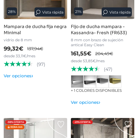
28%
21%
Vista rápida
Vista rápida
Mampara de ducha fija negra
Fijo de ducha mampara -
Minimal
Kassandra- Fresh (FR633)
vidrio de 8 mm
8 mm con brazo de sujeción
antical Easy Clean
99,32€
137,94€
161,55€
204,49€
desde 33,11€/mes
desde 53,85€/mes
(97)
(47)
›
Ver opciones
+ 1 COLORES DISPONIBLES
›
Ver opciones
-30%
OFERTA
-21%
OFERTA
REBAJAS