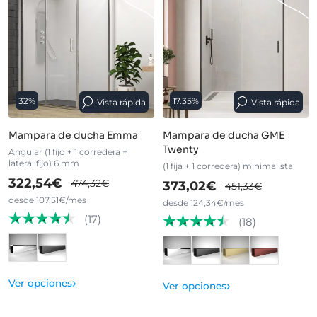
32%
17.35%
Vista rápida
Vista rápida
Mampara de ducha Emma
Mampara de ducha GME
Twenty
Angular (1 fijo + 1 corredera +
lateral fijo) 6 mm
(1 fija + 1 corredera) minimalista
322,54€
474,32€
373,02€
451,33€
desde 107,51€/mes
desde 124,34€/mes
(17)
(18)
›
Ver opciones
›
Ver opciones