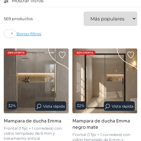
Mostrar filtros
569 productos
×
Borrar filtros
-32%
OFERTA
-32%
OFERTA
32%
32%
Vista rápida
Vista rápida
Mampara de ducha Emma
Mampara de ducha Emma
negro mate
Frontal (1 fijo + 1 corredera) con
vidrio templado de 6 mm y
Frontal (1 fijo + 1 corredera) con
tratamiento antical
vidrio templado de 6 mm y