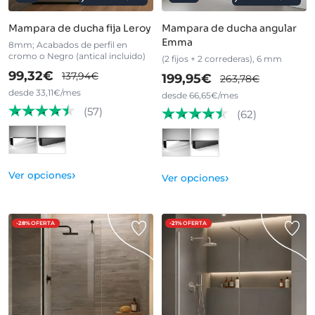
Mampara de ducha fija Leroy
Mampara de ducha angular
Emma
8mm; Acabados de perfil en
cromo o Negro (antical incluido)
(2 fijos + 2 correderas), 6 mm
99,32€
137,94€
199,95€
263,78€
desde 33,11€/mes
desde 66,65€/mes
(57)
(62)
›
Ver opciones
›
Ver opciones
-28%
OFERTA
-21%
OFERTA