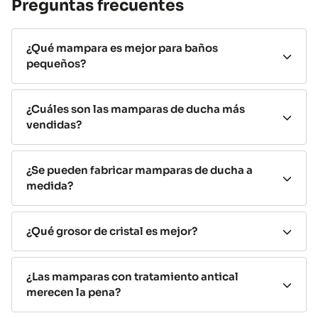
y el uso que se le vaya a dar.
Preguntas frecuentes
Mamparas correderas
¿Qué mampara es mejor para baños
Las
mamparas de ducha correderas
son las más
pequeños?
vendidas por su
practicidad y aprovechamiento del
espacio.
Las hojas se deslizan sobre una guía sin
necesitar espacio libre para abrirse, lo que las convierte
¿Cuáles son las mamparas de ducha más
en la
vendidas?
opción ideal para baños pequeños.
Busca
modelos con rodamientos dobles tipo tándem para
mayor durabilidad.
¿Se pueden fabricar mamparas de ducha a
medida?
Ideales para baños pequeños o medianos
Alta estanqueidad
Fáciles de manejar
¿Qué grosor de cristal es mejor?
Cristal templado con tratamiento antical
disponible
¿Las mamparas con tratamiento antical
merecen la pena?
Mamparas fijas (walk-in)