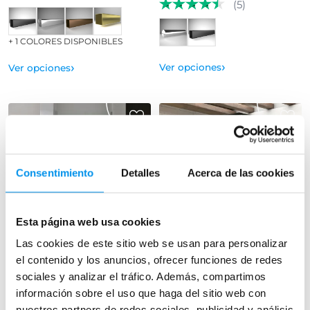
(5)
+ 1 COLORES DISPONIBLES
›
›
Ver opciones
Ver opciones
Consentimiento
Detalles
Acerca de las cookies
Esta página web usa cookies
39%
32%
Vista rápida
Vista rápida
Las cookies de este sitio web se usan para personalizar
el contenido y los anuncios, ofrecer funciones de redes
Mampara plegable Spacious
Mampara de ducha Emma
perfilería negra
sociales y analizar el tráfico. Además, compartimos
Cromo (Frontal 2 hojas plegables)
6 mm
Angular (1 fijo + 1 corredera +
información sobre el uso que haga del sitio web con
lateral fijo) 6 mm
239,14€
392,04€
nuestros partners de redes sociales, publicidad y análisis