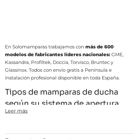
En Solomamparas trabajamos con
más de 600
modelos de fabricantes líderes nacionales:
GME,
Kassandra, Profiltek, Doccia, Torvisco, Bruntec y
Glassinox. Todos con envío gratis a Península e
instalación profesional disponible en toda España.
Tipos de mamparas de ducha
según su sistema de apertura
Leer más
Antes de comprar una mampara de ducha, conviene
conocer los diferentes tipos de apertura disponibles.
Cada uno tiene sus ventajas según el tamaño del baño