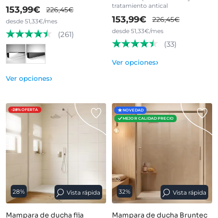
tratamiento antical
153,99€
226,45€
153,99€
226,45€
desde 51,33€/mes
desde 51,33€/mes
(261)
(33)
›
Ver opciones
›
Ver opciones
-28%
OFERTA
NOVEDAD
MEJOR CALIDAD PRECIO
28%
32%
Vista rápida
Vista rápida
Mampara de ducha fija
Mampara de ducha Bruntec