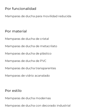
Tipos de mamparas de ducha
Por funcionalidad
según su colocación
Mamparas de ducha para movilidad reducida
Además del sistema de apertura, el tipo de colocación
depende directamente de cómo está instalado el plato
Por material
de ducha en el baño.
Mamparas de ducha de cristal
Mamparas frontales
:
van de pared a pared
Mamparas de ducha de metacrilato
cuando el plato está encajado entre tres
Mamparas de ducha de plástico
paredes.
Son las más comunes y las hay
Mamparas de ducha de PVC
correderas, abatibles o plegables.
Mamparas angulares
:
cierran un plato en
Mamparas de ducha transparentes
esquina, rodeado solo por dos paredes.
Suelen
Mamparas de vidrio acanalado
llevar cuatro hojas de vidrio templado y permiten
el acceso por el vértice o por el frontal.
Por estilo
Paneles fijos
:
cubren parte del plato dejando un
Mamparas de ducha modernas
acceso abierto. Pueden ser de un único panel o de
Mamparas de ducha con decorado industrial
dos hojas (fija + móvil). Son las más económicas y