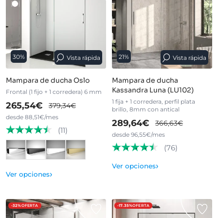
30%
21%
Vista rápida
Vista rápida
Mampara de ducha Oslo
Mampara de ducha
Kassandra Luna (LU102)
Frontal (1 fijo + 1 corredera) 6 mm
1 fija + 1 corredera, perfil plata
265,54€
379,34€
brillo, 8mm con antical
desde 88,51€/mes
289,64€
366,63€
(11)
desde 96,55€/mes
(76)
›
Ver opciones
›
Ver opciones
-32%
OFERTA
-17.35%
OFERTA