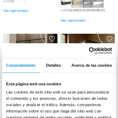
›
+ 2 COLORES DISPONIBLES
Ver opciones
›
Ver opciones
Consentimiento
Detalles
Acerca de las cookies
21%
24.2%
Vista rápida
Vista rápida
Esta página web usa cookies
Las cookies de este sitio web se usan para personalizar
Mampara de ducha
Mampara de ducha angular
el contenido y los anuncios, ofrecer funciones de redes
Kassandra Delta (DE102)
Emma color negro
sociales y analizar el tráfico. Además, compartimos
(1 fijo + 1 corredera) 6 mm
(2 fijos + 2 correderas) 6 mm
información sobre el uso que haga del sitio web con
349,86€
229,30€
442,86€
302,50€
nuestros partners de redes sociales, publicidad y análisis