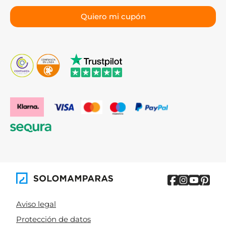
funcionales.
Bruntec:
especializada en mamparas fijas y
paneles walk-in con cristales de 8 y 10 mm.
Torvisco y Glassinox:
soluciones a medida para
proyectos especiales y baños singulares.
Cómo elegir una mampara de
ducha
Mide el hueco antes de buscar.
El ancho y el alto del
espacio disponible determinan los modelos
compatibles. Si tienes dudas, consulta nuestra
guía
sobre cómo medir una mampara de ducha.
Identifica la forma de tu plato.
Rectangular o
cuadrado → mampara frontal o angular. Semicircular →
mampara curva. Medidas especiales → mampara a
medida.
Aviso legal
Elige la apertura según el espacio.
Baño pequeño:
Protección de datos
corredera o plegable. Baño amplio: abatible o walk-in.