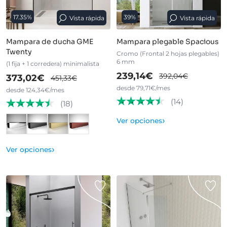
17.35%
39%
Vista rápida
Vista rápida
Mampara de ducha GME
Mampara plegable Spacious
Twenty
Cromo (Frontal 2 hojas plegables)
6 mm
(1 fija + 1 corredera) minimalista
239,14€
392,04€
373,02€
451,33€
desde 79,71€/mes
desde 124,34€/mes
(14)
(18)
›
Ver opciones
›
Ver opciones