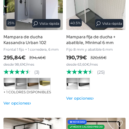
25%
40.5%
Vista rápida
Vista rápida
Mampara de ducha
Mampara fija de ducha +
Kassandra Urban 102
abatible, Minimal 6 mm
Frontal 1 fijo + 1 corredera, 6 mm
Fijo 8 mm y abatible 6 mm
295,84€
190,79€
394,46€
320,65€
desde 98,61€/mes
desde 63,60€/mes
(3)
(25)
+ 1 COLORES DISPONIBLES
›
Ver opciones
›
Ver opciones
NOVEDAD
MEJOR CALIDAD PRECIO