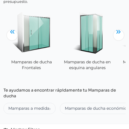
presupuesto.
Mamparas de ducha
Mamparas de ducha en
Ma
Frontales
esquina angulares
Te ayudamos a encontrar rápidamente tu Mamparas de
ducha
Mamparas a medida
Mamparas de ducha económica