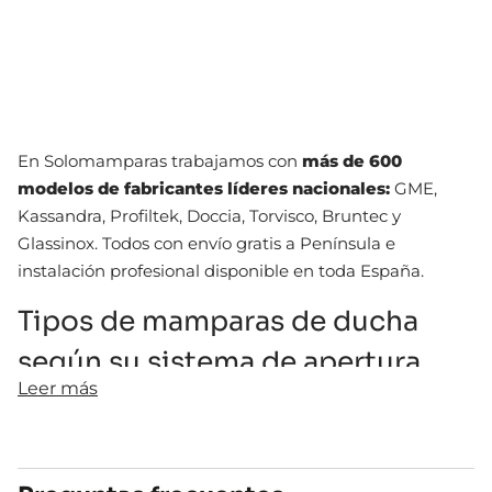
En Solomamparas trabajamos con
más de 600
modelos de fabricantes líderes nacionales:
GME,
Kassandra, Profiltek, Doccia, Torvisco, Bruntec y
Glassinox. Todos con envío gratis a Península e
instalación profesional disponible en toda España.
Tipos de mamparas de ducha
según su sistema de apertura
Leer más
Antes de comprar una mampara de ducha, conviene
conocer los diferentes tipos de apertura disponibles.
Cada uno tiene sus ventajas según el tamaño del baño
y el uso que se le vaya a dar.