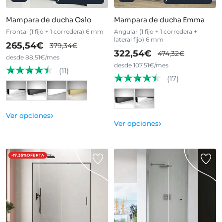
Mampara de ducha Oslo
Mampara de ducha Emma
Frontal (1 fijo + 1 corredera) 6 mm
Angular (1 fijo + 1 corredera +
lateral fijo) 6 mm
265,54€
379,34€
322,54€
474,32€
desde 88,51€/mes
desde 107,51€/mes
(11)
(17)
›
Ver opciones
›
Ver opciones
-17.35%
OFERTA