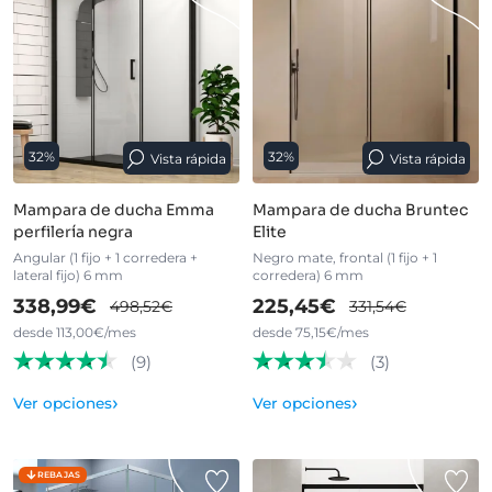
32%
32%
Vista rápida
Vista rápida
Mampara de ducha Emma
Mampara de ducha Bruntec
perfilería negra
Elite
Angular (1 fijo + 1 corredera +
Negro mate, frontal (1 fijo + 1
lateral fijo) 6 mm
corredera) 6 mm
338,99€
225,45€
498,52€
331,54€
desde 113,00€/mes
desde 75,15€/mes
(9)
(3)
›
›
Ver opciones
Ver opciones
REBAJAS