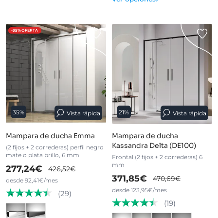
-35%
OFERTA
35%
21%
Vista rápida
Vista rápida
Mampara de ducha Emma
Mampara de ducha
Kassandra Delta (DE100)
(2 fijos + 2 correderas) perfil negro
mate o plata brillo, 6 mm
Frontal (2 fijos + 2 correderas) 6
mm
277,24€
426,52€
371,85€
470,69€
desde 92,41€/mes
desde 123,95€/mes
(29)
(19)