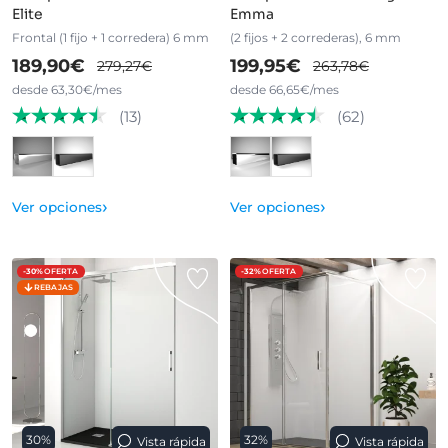
Elite
Emma
Frontal (1 fijo + 1 corredera) 6 mm
(2 fijos + 2 correderas), 6 mm
189,90€
199,95€
279,27€
263,78€
desde 63,30€/mes
desde 66,65€/mes
(13)
(62)
›
›
Ver opciones
Ver opciones
-30%
OFERTA
-32%
OFERTA
REBAJAS
30%
32%
Vista rápida
Vista rápida