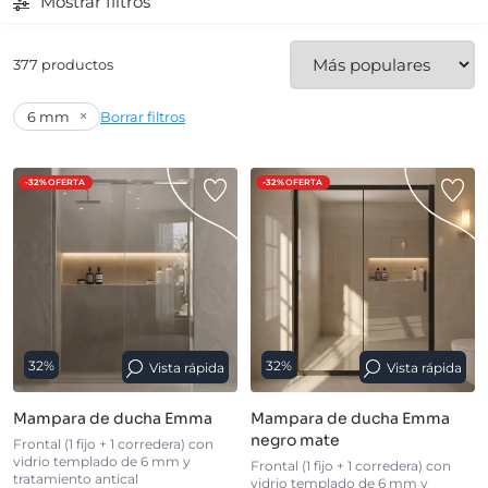
Mostrar filtros
377 productos
×
6 mm
Borrar filtros
-32%
OFERTA
-32%
OFERTA
32%
32%
Vista rápida
Vista rápida
Mampara de ducha Emma
Mampara de ducha Emma
negro mate
Frontal (1 fijo + 1 corredera) con
vidrio templado de 6 mm y
Frontal (1 fijo + 1 corredera) con
tratamiento antical
vidrio templado de 6 mm y