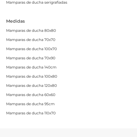
Mamparas de ducha serigrafiadas
las más de moda.
Mamparas semicirculares
:
diseñadas para platos
Medidas
con forma de cuarto de círculo. Llevan dos hojas
fijas y dos móviles. Importante verificar el radio del
Mamparas de ducha 80x80
plato (Radio Roca o Radio Ideal) antes de comprar.
Mamparas de ducha 70x70
Mamparas de ducha 100x70
Qué grosor de cristal elegir
Mamparas de ducha 70x90
El grosor del vidrio templado
influye en la estabilidad,
Mamparas de ducha 140cm
el diseño y el precio de la mampara.
A mayor grosor,
Mamparas de ducha 100x80
menos perfilería se necesita y más minimalista es el
Mamparas de ducha 120x80
resultado.
Mamparas de ducha 60x60
Grosor
Uso recomendado
Mamparas de ducha 95cm
Estándar para mamparas correderas y
Mamparas de ducha 110x70
6 mm
abatibles
8 mm
Mayor estabilidad y aspecto más robusto