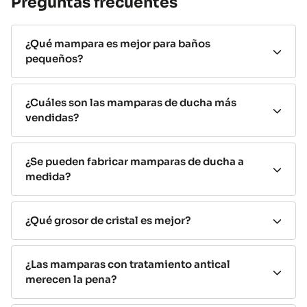
Preguntas frecuentes
Mamparas correderas
¿Qué mampara es mejor para baños
Las
mamparas de ducha correderas
son las más
pequeños?
vendidas por su
practicidad y aprovechamiento del
espacio.
Las hojas se deslizan sobre una guía sin
necesitar espacio libre para abrirse, lo que las convierte
¿Cuáles son las mamparas de ducha más
en la
vendidas?
opción ideal para baños pequeños.
Busca
modelos con rodamientos dobles tipo tándem para
mayor durabilidad.
¿Se pueden fabricar mamparas de ducha a
medida?
Ideales para baños pequeños o medianos
Alta estanqueidad
Fáciles de manejar
¿Qué grosor de cristal es mejor?
Cristal templado con tratamiento antical
disponible
¿Las mamparas con tratamiento antical
merecen la pena?
Mamparas fijas (walk-in)