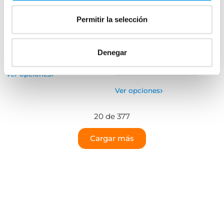
lateral fijo) 6 mm
Plata brillo, Frontal (1 fijo + 2
correderas) 6 mm
437,34€
Permitir la selección
607,42€
319,40€
506,99€
desde 145,78€/mes
desde 106,47€/mes
(10)
Denegar
(14)
›
Ver opciones
›
Ver opciones
20 de 377
Cargar más