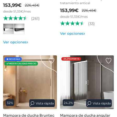
tratamiento antical
153,99€
226,45€
153,99€
226,45€
desde 51,33€/mes
desde 51,33€/mes
(261)
(33)
›
Ver opciones
›
Ver opciones
-24.2%
OFERTA
NOVEDAD
MEJOR CALIDAD PRECIO
32%
24.2%
Vista rápida
Vista rápida
Mampara de ducha Bruntec
Mampara de ducha angular