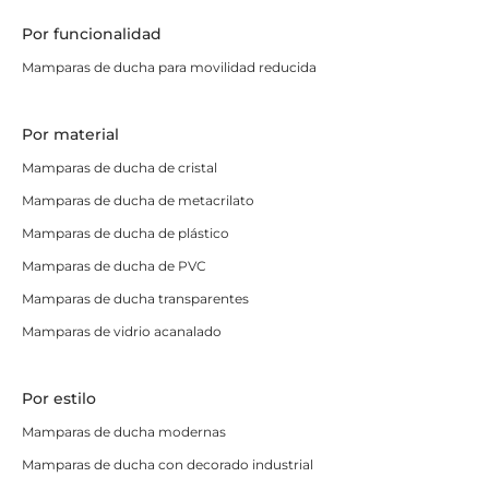
Tipos de mamparas de ducha
Por funcionalidad
según su colocación
Mamparas de ducha para movilidad reducida
Además del sistema de apertura, el tipo de colocación
depende directamente de cómo está instalado el plato
Por material
de ducha en el baño.
Mamparas de ducha de cristal
Mamparas frontales
:
van de pared a pared
Mamparas de ducha de metacrilato
cuando el plato está encajado entre tres
Mamparas de ducha de plástico
paredes.
Son las más comunes y las hay
Mamparas de ducha de PVC
correderas, abatibles o plegables.
Mamparas angulares
:
cierran un plato en
Mamparas de ducha transparentes
esquina, rodeado solo por dos paredes.
Suelen
Mamparas de vidrio acanalado
llevar cuatro hojas de vidrio templado y permiten
el acceso por el vértice o por el frontal.
Por estilo
Paneles fijos
:
cubren parte del plato dejando un
Mamparas de ducha modernas
acceso abierto. Pueden ser de un único panel o de
Mamparas de ducha con decorado industrial
dos hojas (fija + móvil). Son las más económicas y