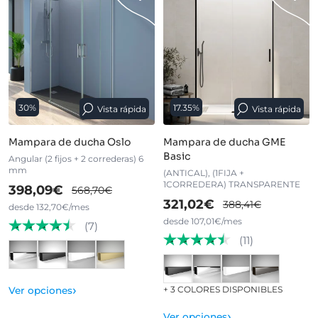
30%
17.35%
Vista rápida
Vista rápida
Mampara de ducha Oslo
Mampara de ducha GME
Basic
Angular (2 fijos + 2 correderas) 6
mm
(ANTICAL), (1FIJA +
1CORREDERA) TRANSPARENTE
398,09€
568,70€
321,02€
388,41€
desde 132,70€/mes
desde 107,01€/mes
(7)
(11)
›
+ 3 COLORES DISPONIBLES
Ver opciones
›
Ver opciones