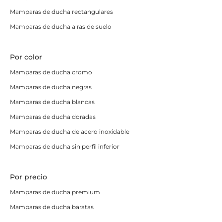
suelo
.
Mamparas de ducha rectangulares
Apertura total para máxima accesibilidad
Mamparas de ducha a ras de suelo
Perfectas para personas mayores o PMR
Ideales para reformas premium
Por color
Requieren espacio libre frente al plato para abrir
Mamparas de ducha cromo
Mamparas plegables
Mamparas de ducha negras
Mamparas de ducha blancas
En las
mamparas de ducha plegables
las hojas se
pliegan sobre sí mismas al abrir. Son la
solución
Mamparas de ducha doradas
perfecta cuando el espacio frente al plato es muy
Mamparas de ducha de acero inoxidable
reducido
y no permite una mampara abatible ni
Mamparas de ducha sin perfil inferior
corredera estándar.
Máximo aprovechamiento del espacio
Por precio
Instalación versátil
Mamparas de ducha premium
Solución funcional para baños pequeños
Mamparas de ducha baratas