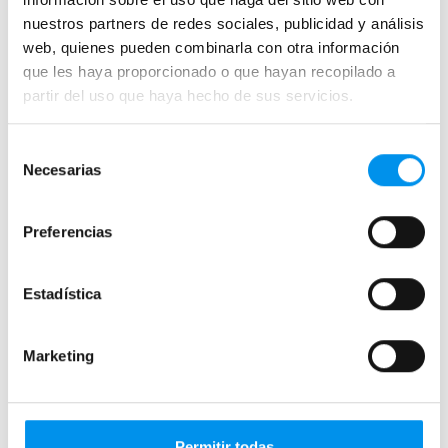
nuestros partners de redes sociales, publicidad y análisis
web, quienes pueden combinarla con otra información
›
›
Ver opciones
Ver opciones
que les haya proporcionado o que hayan recopilado a
partir del uso que haya hecho de sus servicios.
Selección
Necesarias
de
consentimiento
Preferencias
Estadística
28%
28%
Vista rápida
Vista rápida
Mampara de ducha Siena
Mampara de ducha Grenada
Marketing
Frontal (2 fijas + 2 correderas)
frontal (3 hojas correderas)
acrílica
349,35€
485,21€
296,21€
411,40€
desde 116,45€/mes
desde 98,74€/mes
(7)
Permitir todas