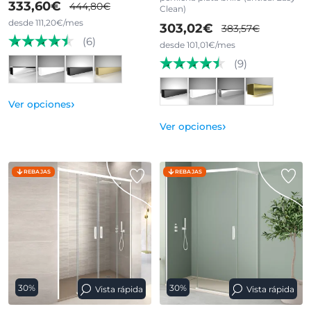
333,60€
444,80€
Clean)
desde 111,20€/mes
303,02€
383,57€
(6)
desde 101,01€/mes
(9)
›
Ver opciones
›
Ver opciones
REBAJAS
REBAJAS
30%
30%
Vista rápida
Vista rápida