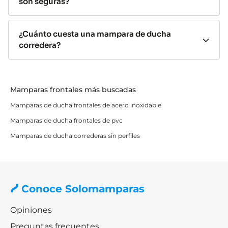
son seguras?
limpieza de cristales y guías.
Amplia variedad de diseños
¿Cuánto cuesta una mampara de ducha
Existen mamparas correderas para todos los estilos de
corredera?
baño:
minimalistas, industriales, modernos, clásicos
o de alta gama.
Cristal templado de seguridad
Mamparas frontales más buscadas
Mamparas de ducha frontales de acero inoxidable
Todos nuestros modelos están fabricados con
vidrio
templado resistente a golpes,
cambios de
Mamparas de ducha frontales de pvc
temperatura y uso intensivo.
Mamparas de ducha correderas sin perfiles​
Tipos de mamparas de ducha
correderas
Conoce Solomamparas
Mamparas de 1 hoja fija + 1 corredera
Opiniones
Las
mamparas de ducha de 1 hoja fija y 1 corredera
son
Preguntas frecuentes