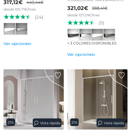
317,12€
440,44€
321,02€
388,41€
desde 105,71€/mes
desde 107,01€/mes
(24)
(11)
›
+ 3 COLORES DISPONIBLES
Ver opciones
›
Ver opciones
21%
21%
Vista rápida
Vista rápida