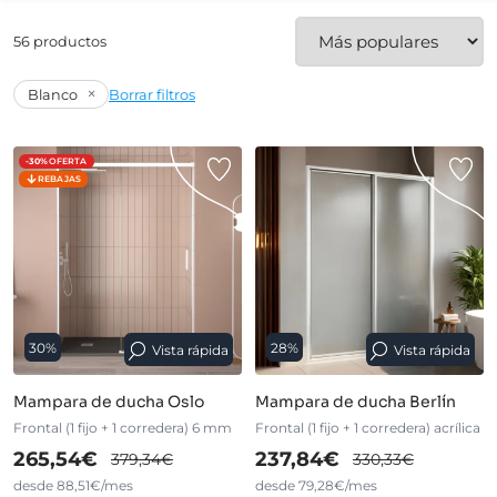
56 productos
×
Blanco
Borrar filtros
-30%
OFERTA
REBAJAS
30%
28%
Vista rápida
Vista rápida
Mampara de ducha Oslo
Mampara de ducha Berlín
Frontal (1 fijo + 1 corredera) 6 mm
Frontal (1 fijo + 1 corredera) acrílica
265,54€
237,84€
379,34€
330,33€
desde 88,51€/mes
desde 79,28€/mes