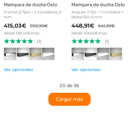
Mampara de ducha Oslo
Mampara de ducha Oslo
Frontal (2 fijos + 2 correderas) 6
Angular (1 fijo + 1 corredera +
mm
lateral fijo) 6 mm
415,03€
448,91€
592,90€
641,30€
desde 138,34€/mes
desde 149,64€/mes
(1)
(1)
›
›
Ver opciones
Ver opciones
20 de 56
Cargar más