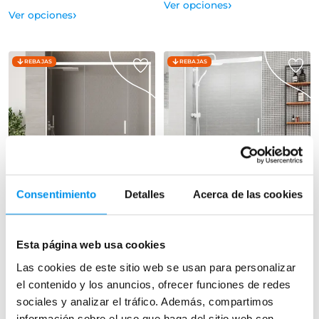
›
Ver opciones
›
Ver opciones
REBAJAS
REBAJAS
30%
30%
Vista rápida
Vista rápida
Consentimiento
Detalles
Acerca de las cookies
Mampara de ducha Oslo
Mampara de ducha Tiber
Frontal (2 fijos + 1 corredera) 6
Frontal (1 fijo + 2 correderas) 6
mm
mm
Esta página web usa cookies
402,32€
389,62€
574,75€
556,60€
Las cookies de este sitio web se usan para personalizar
desde 134,11€/mes
desde 129,87€/mes
el contenido y los anuncios, ofrecer funciones de redes
(3)
(1)
sociales y analizar el tráfico. Además, compartimos
información sobre el uso que haga del sitio web con