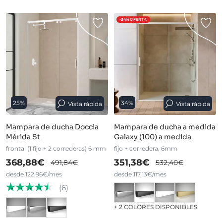
-34%
OFERTA
25%
34%
Vista rápida
Vista rápida
Mampara de ducha Doccia
Mampara de ducha a medida
Mérida St
Galaxy (100) a medida
frontal (1 fijo + 2 correderas) 6 mm
fijo + corredera, 6mm
368,88€
351,38€
491,84€
532,40€
desde 122,96€/mes
desde 117,13€/mes
(6)
+ 2 COLORES DISPONIBLES