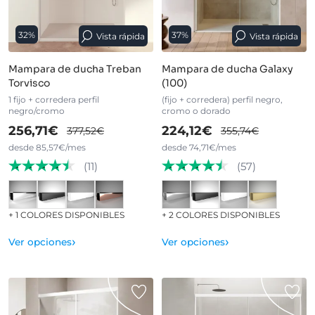
32%
37%
Vista rápida
Vista rápida
Mampara de ducha Treban
Mampara de ducha Galaxy
Torvisco
(100)
1 fijo + corredera perfil
(fijo + corredera) perfil negro,
negro/cromo
cromo o dorado
256,71€
224,12€
377,52€
355,74€
desde 85,57€/mes
desde 74,71€/mes
(11)
(57)
+ 1 COLORES DISPONIBLES
+ 2 COLORES DISPONIBLES
›
›
Ver opciones
Ver opciones