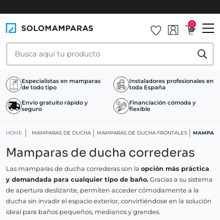
INSTALAMOS TU MAMPARA
0
Especialistas en mamparas
Instaladores profesionales en
de todo tipo
toda España
Envío gratuito rápido y
Financiación cómoda y
seguro
flexible
HOME
MAMPARAS DE DUCHA
MAMPARAS DE DUCHA FRONTALES
MAMPARA
Mamparas de ducha correderas
Las mamparas de ducha correderas son la
opción más práctica
y demandada para cualquier tipo de baño.
Gracias a su sistema
de apertura deslizante, permiten acceder cómodamente a la
ducha sin invadir el espacio exterior, convirtiéndose en la solución
ideal para baños pequeños, medianos y grandes.