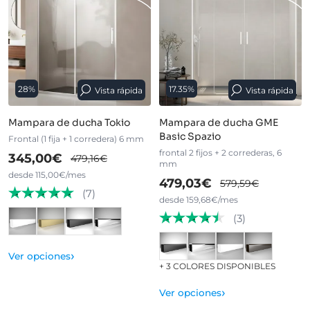
28%
17.35%
Vista rápida
Vista rápida
Mampara de ducha Tokio
Mampara de ducha GME
Basic Spazio
Frontal (1 fija + 1 corredera) 6 mm
frontal 2 fijos + 2 correderas, 6
345,00€
479,16€
mm
desde 115,00€/mes
479,03€
579,59€
(7)
desde 159,68€/mes
(3)
›
Ver opciones
+ 3 COLORES DISPONIBLES
›
Ver opciones