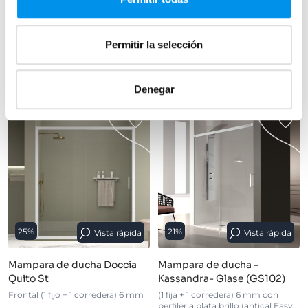
(4)
Permitir la selección
›
Ver opciones
›
Ver opciones
Denegar
25%
21%
Vista rápida
Vista rápida
Mampara de ducha Doccia
Mampara de ducha -
Quito St
Kassandra- Glase (GS102)
Frontal (1 fijo + 1 corredera) 6 mm
(1 fija + 1 corredera) 6 mm con
perfileria plata brillo (antical Easy