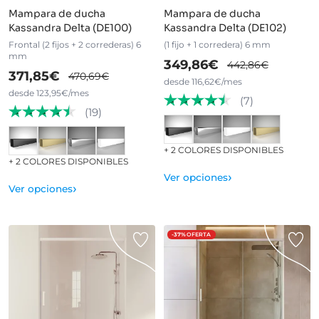
Mampara de ducha
Mampara de ducha
Kassandra Delta (DE100)
Kassandra Delta (DE102)
Frontal (2 fijos + 2 correderas) 6
(1 fijo + 1 corredera) 6 mm
mm
349,86€
442,86€
371,85€
470,69€
desde 116,62€/mes
desde 123,95€/mes
(7)
(19)
+ 2 COLORES DISPONIBLES
+ 2 COLORES DISPONIBLES
›
Ver opciones
›
Ver opciones
-37%
OFERTA