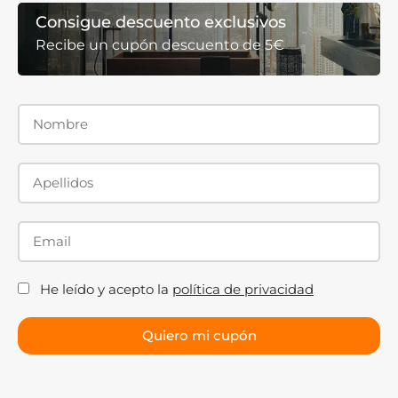
estan indicadas para platos de ducha grandes donde se
Consigue descuento exclusivos
busca una apertura central cómoda y simétrica.
Recibe un cupón descuento de 5€
Además de ofrecer una excelente funcionalidad,
proporcionan una estética elegante y equilibrada.
Cristal templado de 6, 8 y 10 mm
El grosor del cristal
influye tanto en la sensación de
robustez como en la estética de la mampara.
Cristal de 6 mm
La opción más económica. Ideal para quienes buscan
una solución funcional y segura con un presupuesto
He leído y acepto la
política de privacidad
ajustado.
Cristal de 8 mm
La opción más equilibrada y una de las más vendidas.
Ofrece una excelente combinación entre resistencia,