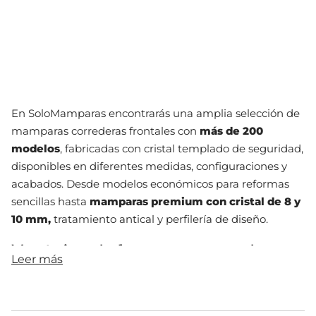
En SoloMamparas encontrarás una amplia selección de
mamparas correderas frontales con
más de 200
modelos
, fabricadas con cristal templado de seguridad,
disponibles en diferentes medidas, configuraciones y
acabados. Desde modelos económicos para reformas
sencillas hasta
mamparas premium con cristal de 8 y
10 mm,
tratamiento antical y perfilería de diseño.
Ventajas de las mamparas de
Leer más
ducha correderas
Las mamparas correderas son las más vendidas del