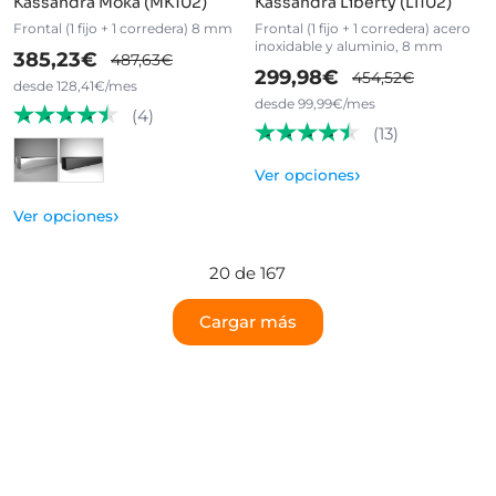
Kassandra Moka (MK102)
Kassandra Liberty (LI102)
Frontal (1 fijo + 1 corredera) 8 mm
Frontal (1 fijo + 1 corredera) acero
inoxidable y aluminio, 8 mm
385,23€
487,63€
299,98€
454,52€
desde 128,41€/mes
desde 99,99€/mes
(4)
(13)
›
Ver opciones
›
Ver opciones
20 de 167
Cargar más