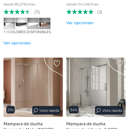
desde 85,57€/mes
desde 104,51€/mes
(11)
(3)
›
Ver opciones
+ 1 COLORES DISPONIBLES
›
Ver opciones
21%
34%
Vista rápida
Vista rápida
Mampara de ducha
Mampara de ducha