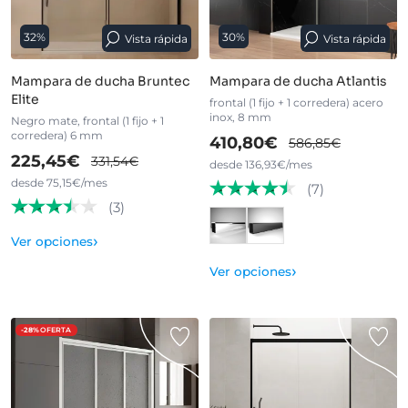
32%
30%
Vista rápida
Vista rápida
Mampara de ducha Bruntec
Mampara de ducha Atlantis
Elite
frontal (1 fijo + 1 corredera) acero
inox, 8 mm
Negro mate, frontal (1 fijo + 1
corredera) 6 mm
410,80€
586,85€
225,45€
331,54€
desde 136,93€/mes
desde 75,15€/mes
(7)
(3)
›
Ver opciones
›
Ver opciones
-28%
OFERTA