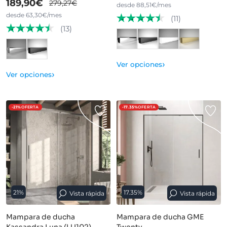
189,90€
279,27€
desde 88,51€/mes
desde 63,30€/mes
(11)
(13)
›
Ver opciones
›
Ver opciones
-21%
OFERTA
-17.35%
OFERTA
21%
17.35%
Vista rápida
Vista rápida
Mampara de ducha
Mampara de ducha GME