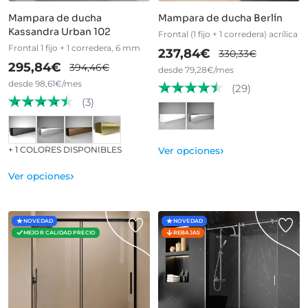
Mampara de ducha
Mampara de ducha Berlín
Kassandra Urban 102
Frontal (1 fijo + 1 corredera) acrílica
Frontal 1 fijo + 1 corredera, 6 mm
237,84€
330,33€
295,84€
394,46€
desde 79,28€/mes
desde 98,61€/mes
(29)
(3)
›
+ 1 COLORES DISPONIBLES
Ver opciones
›
Ver opciones
NOVEDAD
NOVEDAD
MEJOR CALIDAD PRECIO
REBAJAS