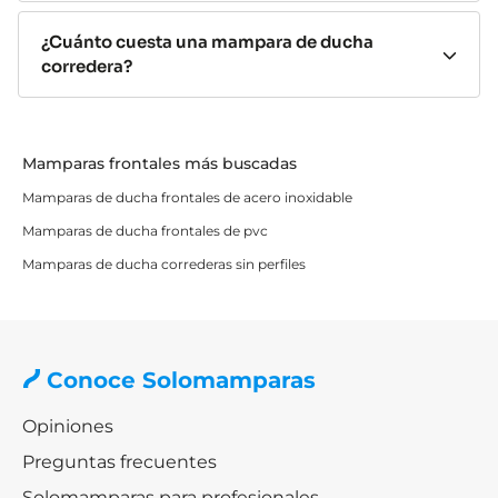
Amplia variedad de diseños
¿Cuánto cuesta una mampara de ducha
Existen mamparas correderas para todos los estilos de
corredera?
baño:
minimalistas, industriales, modernos, clásicos
o de alta gama.
Cristal templado de seguridad
Mamparas frontales más buscadas
Mamparas de ducha frontales de acero inoxidable
Todos nuestros modelos están fabricados con
vidrio
templado resistente a golpes,
cambios de
Mamparas de ducha frontales de pvc
temperatura y uso intensivo.
Mamparas de ducha correderas sin perfiles​
Tipos de mamparas de ducha
correderas
Conoce Solomamparas
Mamparas de 1 hoja fija + 1 corredera
Opiniones
Las
mamparas de ducha de 1 hoja fija y 1 corredera
son
Preguntas frecuentes
una de las
opciones más vendidas por su equilibrio
entre diseño, funcionalidad y precio.
La hoja fija
Solomamparas para profesionales