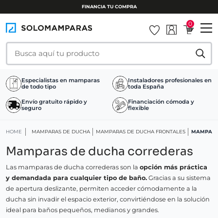
INSTALAMOS TU MAMPARA
0
Especialistas en mamparas
Instaladores profesionales en
de todo tipo
toda España
Envío gratuito rápido y
Financiación cómoda y
seguro
flexible
HOME
MAMPARAS DE DUCHA
MAMPARAS DE DUCHA FRONTALES
MAMPARA
Mamparas de ducha correderas
Las mamparas de ducha correderas son la
opción más práctica
y demandada para cualquier tipo de baño.
Gracias a su sistema
de apertura deslizante, permiten acceder cómodamente a la
ducha sin invadir el espacio exterior, convirtiéndose en la solución
ideal para baños pequeños, medianos y grandes.