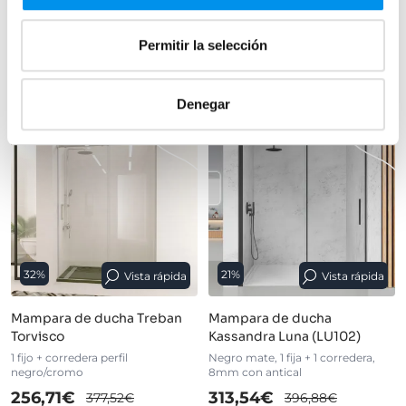
›
Ver opciones
+ 2 COLORES DISPONIBLES
Permitir la selección
›
Ver opciones
Denegar
32%
21%
Vista rápida
Vista rápida
Mampara de ducha Treban
Mampara de ducha
Torvisco
Kassandra Luna (LU102)
1 fijo + corredera perfil
Negro mate, 1 fija + 1 corredera,
negro/cromo
8mm con antical
256,71€
313,54€
377,52€
396,88€