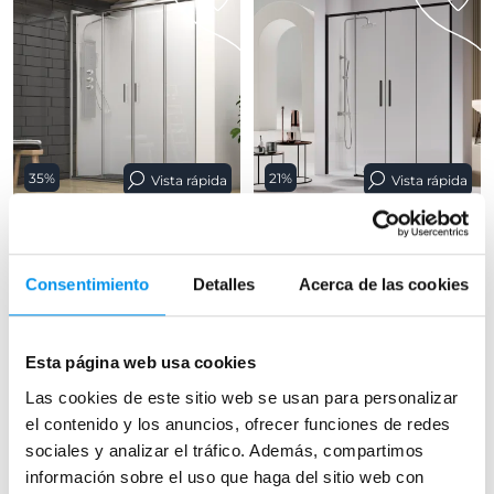
35%
21%
Vista rápida
Vista rápida
Mampara de ducha Emma
Mampara de ducha
Kassandra Delta (DE100)
(2 fijos + 2 correderas) perfil negro
mate o plata brillo, 6 mm
Frontal (2 fijos + 2 correderas) 6
Consentimiento
Detalles
Acerca de las cookies
mm
277,24€
426,52€
371,85€
470,69€
desde 92,41€/mes
desde 123,95€/mes
(29)
Esta página web usa cookies
(19)
Las cookies de este sitio web se usan para personalizar
el contenido y los anuncios, ofrecer funciones de redes
sociales y analizar el tráfico. Además, compartimos
›
+ 2 COLORES DISPONIBLES
Ver opciones
información sobre el uso que haga del sitio web con