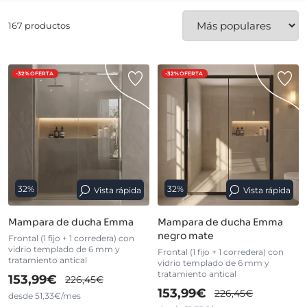
167 productos
-32%
OFERTA
-32%
OFERTA
32%
32%
Vista rápida
Vista rápida
Mampara de ducha Emma
Mampara de ducha Emma
negro mate
Frontal (1 fijo + 1 corredera) con
vidrio templado de 6 mm y
Frontal (1 fijo + 1 corredera) con
tratamiento antical
vidrio templado de 6 mm y
tratamiento antical
153,99€
226,45€
153,99€
226,45€
desde 51,33€/mes