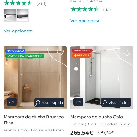
desde 51,33€/mes
(261)
(33)
›
Ver opciones
›
Ver opciones
-30%
OFERTA
NOVEDAD
REBAJAS
MEJOR CALIDAD PRECIO
32%
30%
Vista rápida
Vista rápida
Mampara de ducha Bruntec
Mampara de ducha Oslo
Elite
Frontal (1 fijo + 1 corredera) 6 mm
Frontal (1 fijo + 1 corredera) 6 mm
265,54€
379,34€