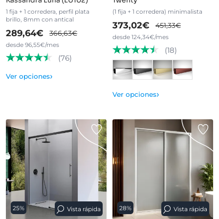
Kassandra Luna (LU102)
Twenty
1 fija + 1 corredera, perfil plata
(1 fija + 1 corredera) minimalista
brillo, 8mm con antical
373,02€
451,33€
289,64€
366,63€
desde 124,34€/mes
desde 96,55€/mes
(18)
(76)
›
Ver opciones
›
Ver opciones
25%
28%
Vista rápida
Vista rápida