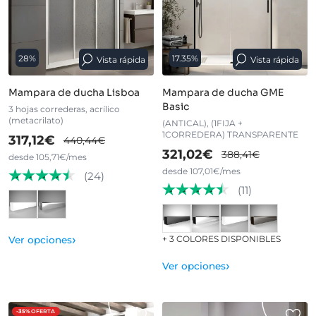
28%
17.35%
Vista rápida
Vista rápida
Mampara de ducha Lisboa
Mampara de ducha GME
Basic
3 hojas correderas, acrílico
(metacrilato)
(ANTICAL), (1FIJA +
1CORREDERA) TRANSPARENTE
317,12€
440,44€
321,02€
388,41€
desde 105,71€/mes
desde 107,01€/mes
(24)
(11)
›
+ 3 COLORES DISPONIBLES
Ver opciones
›
Ver opciones
-35%
OFERTA