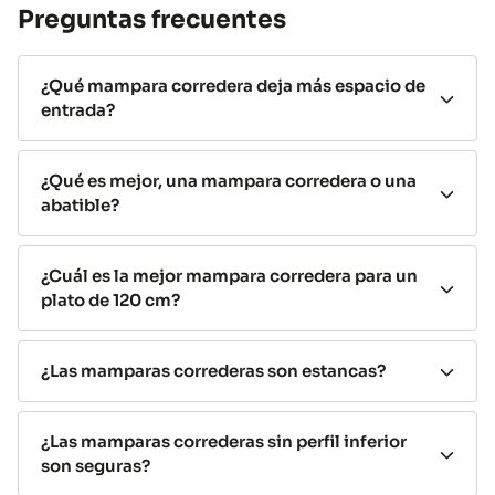
mercado por una razón: combinan
comodidad,
Preguntas frecuentes
estanqueidad y aprovechamiento del espacio.
No ocupan espacio exterior
¿Qué mampara corredera deja más espacio de
entrada?
Las
puertas se deslizan sobre guías sin necesidad de
apertura hacia fuera,
permitiendo instalar la mampara
incluso cuando el lavabo, el inodoro o un mueble están
¿Qué es mejor, una mampara corredera o una
muy próximos al plato de ducha.
abatible?
Máxima estanqueidad
¿Cuál es la mejor mampara corredera para un
Gracias a sus sistemas de cierre y perfiles de sellado, son
plato de 120 cm?
una de las
opciones más eficaces para evitar
salpicaduras y mantener el baño seco.
¿Las mamparas correderas son estancas?
Fácil limpieza
Muchos modelos
incorporan tratamiento antical y
¿Las mamparas correderas sin perfil inferior
sistemas de liberación de puertas
que facilitan la
son seguras?
limpieza de cristales y guías.