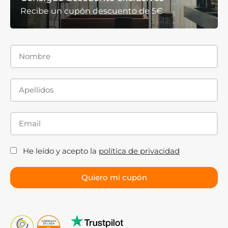
busca una apertura central cómoda y simétrica.
Recibe un cupón descuento de 5€
Además de ofrecer una excelente funcionalidad,
proporcionan una estética elegante y equilibrada.
Cristal templado de 6, 8 y 10 mm
El grosor del cristal
influye tanto en la sensación de
robustez como en la estética de la mampara.
Cristal de 6 mm
La opción más económica. Ideal para quienes buscan
una solución funcional y segura con un presupuesto
He leído y acepto la
política de privacidad
ajustado.
Cristal de 8 mm
La opción más equilibrada y una de las más vendidas.
Ofrece una excelente combinación entre resistencia,
diseño y precio.