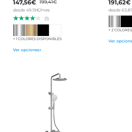
147,56€
191,62€
199,41€
desde 49,19€/mes
desde 63,8
(1)
+ 2 COLORE
+ 1 COLORES DISPONIBLES
Ver opcion
›
Ver opciones