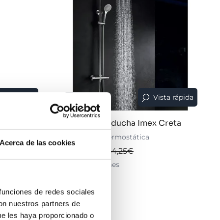
ista rápida
Vista rápida
26%
trado de
Conjunto de ducha Imex Creta
Cromo brillo termostática
Acerca de las cookies
cabados PVD
188,14€
254,25€
desde 62,71€/mes
›
Ver opciones
 funciones de redes sociales
con nuestros partners de
ue les haya proporcionado o