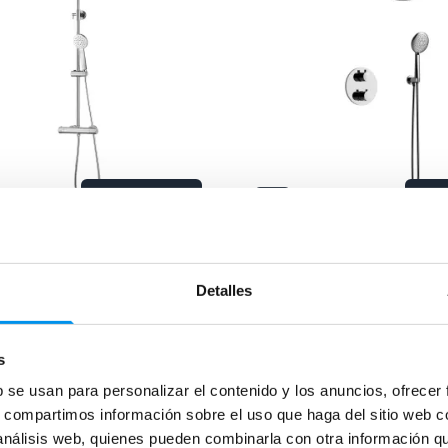
Vista rápida
V
30%
de ducha Lluvibath Pipe
Conjunto de ducha empo
Lluvibath Bambú
o con barra extensible
Detalles
Termostático variedad de a
251,68€
283,74€
405,35€
5€/mes
desde 94,58€/mes
s
b se usan para personalizar el contenido y los anuncios, ofrecer
s, compartimos información sobre el uso que haga del sitio web 
›
es
+ 1 COLORES DISPONIBLES
 análisis web, quienes pueden combinarla con otra información q