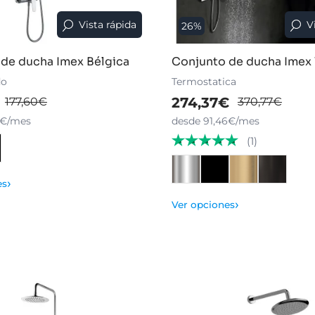
Vista rápida
V
26%
de ducha Imex Bélgica
Conjunto de ducha Imex
o
Termostatica
274,37€
177,60€
370,77€
1€/mes
desde 91,46€/mes
(1)
›
es
›
Ver opciones