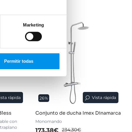
Marketing
Permitir todas
ista rápida
Vista rápida
26%
Bless
Conjunto de ducha Imex Dinamarca
able con
Monomando
xtraplano
173,38€
234,30€