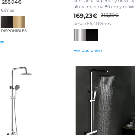
con salida superior y brazo a
258,94€
altura mínima 80 cm y máxi
7€/mes
169,23€
313,39€
desde 56,41€/mes
S DISPONIBLES
›
es
›
Ver opciones