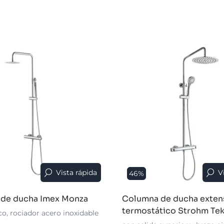
Vista rápida
V
46%
 de ducha Imex Monza
Columna de ducha exten
termostático Strohm Te
o, rociador acero inoxidable