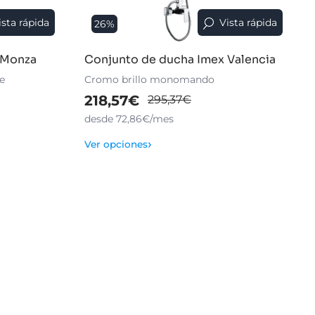
ista rápida
Vista rápida
26%
 Monza
Conjunto de ducha Imex Valencia
e
Cromo brillo monomando
218,57€
295,37€
desde 72,86€/mes
›
Ver opciones