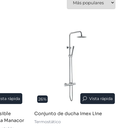
ista rápida
Vista rápida
26%
sible
Conjunto de ducha Imex Line
ka Manacor
Termostático