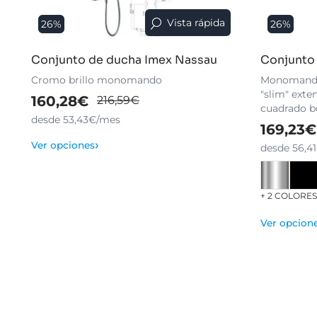
Vista rápida
26%
26%
Conjunto de ducha Imex Nassau
Conjunto
Cromo brillo monomando
Monomando 
"slim" exte
160,28€
216,59€
cuadrado b
desde 53,43€/mes
169,23€
›
Ver opciones
desde 56,4
+ 2 COLORE
Ver opcion