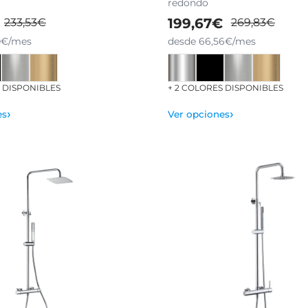
redondo
199,67€
233,53€
269,83€
0€/mes
desde 66,56€/mes
S DISPONIBLES
+ 2 COLORES DISPONIBLES
›
›
es
Ver opciones