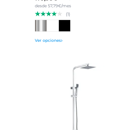
desde 57,79€/mes
(1)
›
Ver opciones