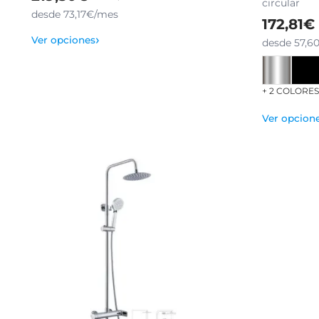
circular
desde 73,17€/mes
172,81€
›
Ver opciones
desde 57,6
+ 2 COLORE
Ver opcion