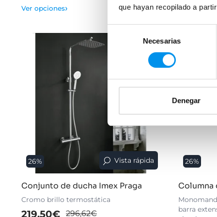
›
que hayan recopilado a parti
Ver opciones
Selección
Necesarias
de
consentimiento
Denegar
Vista rápida
26%
26%
Conjunto de ducha Imex Praga
Columna 
Cromo brillo termostática
Monomando 
barra exten
219,50€
296,62€