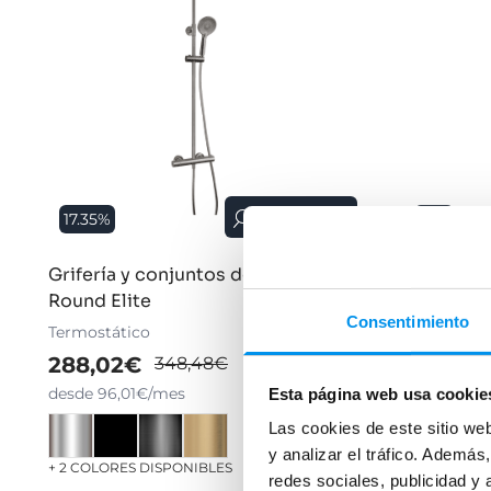
Vista rápida
17.35%
32%
Grifería y conjuntos de ducha Gme
Conjunto 
Round Elite
Termostátic
Consentimiento
Termostático
171,14€
288,02€
348,48€
desde 57,0
desde 96,01€/mes
Esta página web usa cookie
Las cookies de este sitio we
y analizar el tráfico. Ademá
Ver opcion
+ 2 COLORES DISPONIBLES
redes sociales, publicidad y