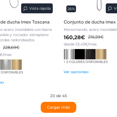
Vista rápida
V
26%
 de ducha Imex Toscana
Conjunto de ducha Imex
acero inoxidable con barra
Monomando, acero inoxidabl
nsible y rociador extraplano
160,28€
216,59€
ordes redondeados
desde 53,43€/mes
228,69€
1€/mes
+ 2 COLORES DISPONIBLES
›
Ver opciones
S DISPONIBLES
›
es
20 de 45
Cargar más