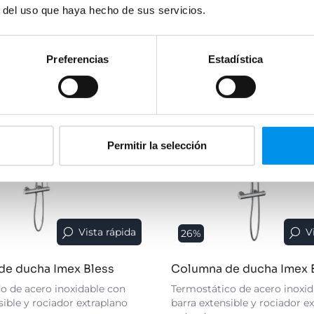
›
r del uso que haya hecho de sus servicios.
Ver opciones
Preferencias
Estadística
Permitir la selección
Vista rápida
V
26%
de ducha Imex Bless
Columna de ducha Imex 
de acero inoxidable con
Termostático de acero inoxid
sible y rociador extraplano
barra extensible y rociador e