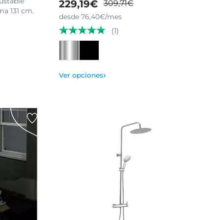
justable
229,19€
309,71€
ma 131 cm.
desde 76,40€/mes
(1)
›
Ver opciones