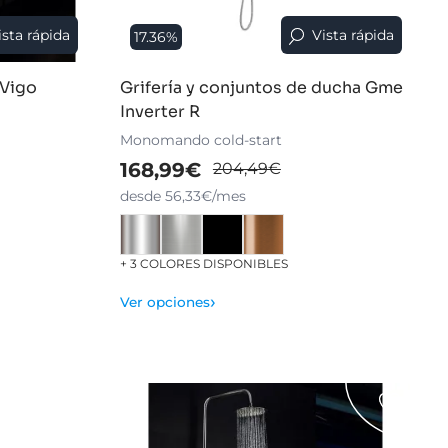
ista rápida
Vista rápida
17.36%
 Vigo
Grifería y conjuntos de ducha Gme
Inverter R
Monomando cold-start
168,99€
204,49€
desde 56,33€/mes
+ 3 COLORES DISPONIBLES
›
Ver opciones