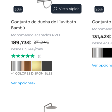
Vista rápida
30%
26%
Conjunto de ducha de Lluvibath
Conjunto 
Bambú
Monomand
Monomando acabados PVD
131,42€
189,73€
271,04€
desde 43,8
desde 63,24€/mes
(1)
Ver opcion
+ 1 COLORES DISPONIBLES
›
Ver opciones