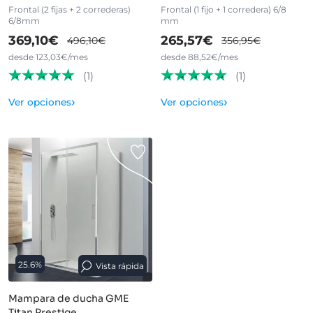
Frontal (2 fijas + 2 correderas)
Frontal (1 fijo + 1 corredera) 6/8
6/8mm
mm
369,10€
265,57€
496,10€
356,95€
desde 123,03€/mes
desde 88,52€/mes
(1)
(1)
›
›
Ver opciones
Ver opciones
25.6%
Vista rápida
Mampara de ducha GME
Titan Prestige