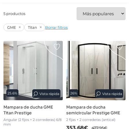
5 productos
×
×
GME
Titan
Borrar filtros
25.6%
26%
Vista rápida
Vista rápida
Mampara de ducha GME
Mampara de ducha
Titan Prestige
semicircular Prestige GME
Angular (2 fijos + 2 correderas) 6/8
2 fijas + 2 correderas (antical)
mm
353,68€
477,95€