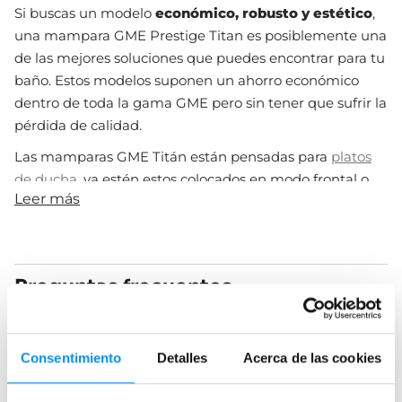
Si buscas un modelo
económico, robusto y estético
,
una mampara GME Prestige Titan es posiblemente una
de las mejores soluciones que puedes encontrar para tu
baño. Estos modelos suponen un ahorro económico
dentro de toda la gama GME pero sin tener que sufrir la
pérdida de calidad.
Las mamparas GME Titán están pensadas para
platos
de ducha
, ya estén estos colocados en modo frontal o
Leer más
angular, e incluso tienes un modelo para
platos de
ducha semicirculares,
¡un modelo para cada tipo de
aseo!
Como podrás ver en nuestro catálogo, los modelos de
Preguntas frecuentes
mampara de ducha GME Prestige Titán son de
puertas
correderas
. Esto te ofrece mucho
confort
a la hora de
¿Cómo son los modelos de mampara de
tomar una ducha, ya que mantiene todo el calor
Consentimiento
Detalles
Acerca de las cookies
ducha GME Prestige Titán?
dentro.