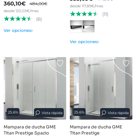
360,10€
484,00€
desde 117,89€/mes
desde 120,03€/mes
(11)
(6)
›
Ver opciones
›
Ver opciones
25.6%
25.6%
Vista rápida
Vista rápida
Mampara de ducha GME
Mampara de ducha GME
Titan Prestige Spazio
Titan Prestige