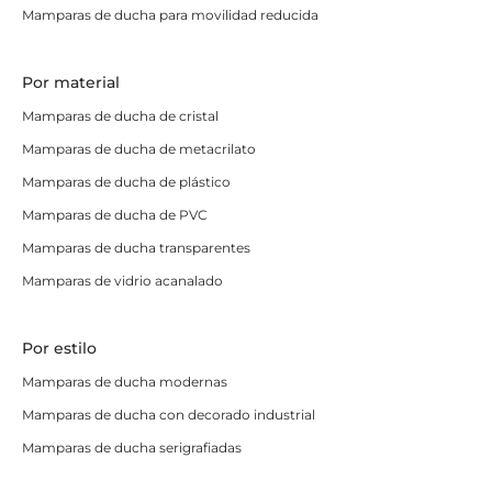
ventajas que aportan a nuestros clientes, partiendo del
Mamparas de ducha para movilidad reducida
precio económico que tienen. Para que compruebes lo
que gustan podrás ver que cada mampara GME Titán
Por material
puede tener una
valoración de parte de nuestros
usuarios
y ¡verás que gustan mucho!
Mamparas de ducha de cristal
Mamparas de ducha de metacrilato
No dudes más y realiza tu pedido, tu mampara GME
Prestige Titán te está esperando. ¿Tienes dudas?
Mamparas de ducha de plástico
Contacta con nosotros y
te ayudaremos
a elegir la
Mamparas de ducha de PVC
mejor opción para ti, a realizar el pedido o a lo que
Mamparas de ducha transparentes
necesites, ¡sin compromiso!
Mamparas de vidrio acanalado
Por estilo
Mamparas de ducha modernas
Mamparas de ducha con decorado industrial
Mamparas de ducha serigrafiadas