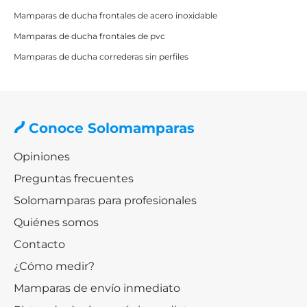
Mamparas de ducha frontales de acero inoxidable
La opción más sencilla y ligera. Está compuesta por
una
Mamparas de ducha frontales de pvc
única puerta abatible sin panel fijo
.
Mamparas de ducha correderas sin perfiles​
Es ideal para:
Platos de ducha pequeños o medianos
Baños minimalistas
Usuarios que buscan máxima simplicidad
Conoce Solomamparas
Ofrece una estética muy limpia y una apertura directa
Opiniones
al plato de ducha.
Preguntas frecuentes
Mampara de ducha frontal 1 fijo + 1
Solomamparas para profesionales
abatible
Quiénes somos
Contacto
Es la opción más vendida dentro de las mamparas de
ducha abatibles.
¿Cómo medir?
Combina un panel fijo con una puerta abatible
, lo que
Mamparas de envío inmediato
aporta: