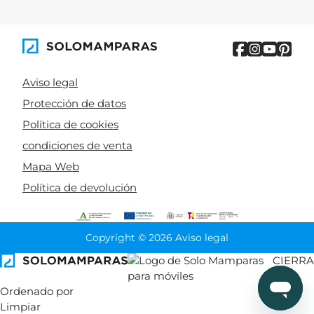
fabricadas con cristal templado de seguridad:
Cristal de 6 mm
Estándar del mercado
Aviso legal
Ligero y resistente
Protección de datos
Ideal para instalaciones domésticas habituales
Política de cookies
Cristal de 8 mm
condiciones de venta
Mayor rigidez
Mapa Web
Sensación premium
Política de devolución
Recomendado para mamparas de gran formato
Además, muchos modelos incluyen tratamiento antical
Copyright © 2026 Aviso legal
para facilitar la limpieza y mantener el cristal
CIERRA
transparente durante más tiempo.
Ordenado por
Ventajas de las mamparas de
Limpiar