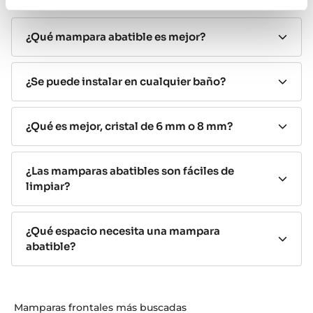
duradera para su baño.
¿Qué es una mampara de ducha
¿Qué mampara abatible es mejor?
abatible?
¿Se puede instalar en cualquier baño?
Una mampara de ducha abatible es un cerramiento de
ducha cuya puerta
se abre mediante bisagras,
¿Qué es mejor, cristal de 6 mm o 8 mm?
girando hacia el exterior o en algunos modelos en
ambos sentidos.
A diferencia de las mamparas
correderas, no utiliza raíles inferiores, lo que facilita la
¿Las mamparas abatibles son fáciles de
limpieza y mejora la estética del baño.
limpiar?
Su principal ventaja es la apertura total del acceso,
siempre que el espacio frontal lo permita.
¿Qué espacio necesita una mampara
abatible?
Tipos de mamparas de ducha
abatibles
Mampara de ducha abatible de 1 hoja
Mamparas frontales más buscadas