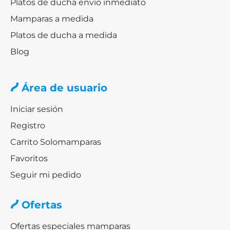
Platos de ducha envío inmediato
Mayor estabilidad estructural
Mamparas a medida
Mejor estanqueidad
Platos de ducha a medida
Mejor adaptación a medidas estándar (80 a 120
Blog
cm)
Es la opción más equilibrada entre diseño,
Área de usuario
funcionalidad y precio.
Iniciar sesión
Mampara de ducha con doble puerta
Registro
abatible
Carrito Solomamparas
Este sistema permite
abrir completamente el frente del
Favoritos
plato de ducha.
Seguir mi pedido
Ventajas:
Acceso total sin obstáculos
Ofertas
Mayor comodidad para personas mayores o
movilidad reducida
Ofertas especiales mamparas