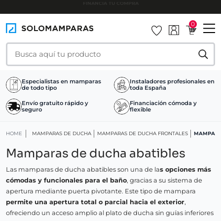
INSTALAMOS TU MAMPARA
0
Especialistas en mamparas
Instaladores profesionales en
de todo tipo
toda España
Envío gratuito rápido y
Financiación cómoda y
seguro
flexible
HOME
MAMPARAS DE DUCHA
MAMPARAS DE DUCHA FRONTALES
MAMPARA
Mamparas de ducha abatibles
Las mamparas de ducha abatibles son una de la
s opciones más
cómodas y funcionales para el baño
, gracias a su sistema de
apertura mediante puerta pivotante. Este tipo de mampara
permite una apertura total o parcial hacia el exterior
,
ofreciendo un acceso amplio al plato de ducha sin guías inferiores