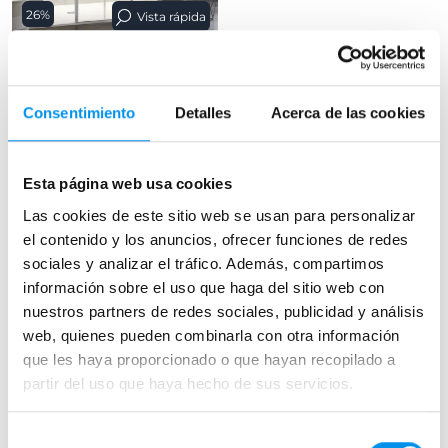
26%
Vista rápida
Mampara de ducha
Kassandra Nardi (NA515)
frontal (2 fijos + 2 abatibles) 6 mm
Consentimiento
Detalles
Acerca de las cookies
605,29€
817,96€
desde 201,76€/mes
Esta página web usa cookies
Las cookies de este sitio web se usan para personalizar
el contenido y los anuncios, ofrecer funciones de redes
›
Ver opciones
sociales y analizar el tráfico. Además, compartimos
información sobre el uso que haga del sitio web con
nuestros partners de redes sociales, publicidad y análisis
web, quienes pueden combinarla con otra información
que les haya proporcionado o que hayan recopilado a
partir del uso que haya hecho de sus servicios.
Selección