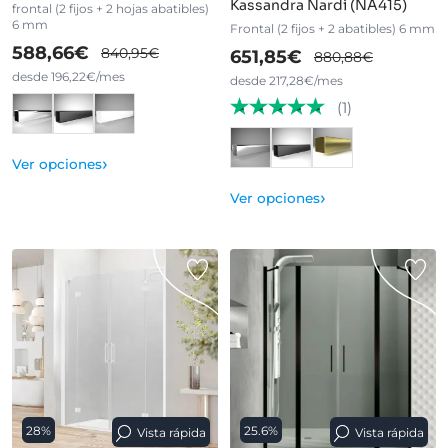
Kassandra Nardi (NA415)
frontal (2 fijos + 2 hojas abatibles)
6 mm
Frontal (2 fijos + 2 abatibles) 6 mm
588,66€
840,95€
651,85€
880,88€
desde 196,22€/mes
desde 217,28€/mes
(1)
›
Ver opciones
›
Ver opciones
28%
25.6%
Vista rápida
Vista rápida