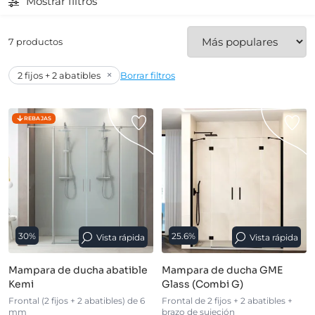
Mostrar filtros
7 productos
×
2 fijos + 2 abatibles
Borrar filtros
REBAJAS
30%
25.6%
Vista rápida
Vista rápida
Mampara de ducha abatible
Mampara de ducha GME
Kemi
Glass (Combi G)
Frontal (2 fijos + 2 abatibles) de 6
Frontal de 2 fijos + 2 abatibles +
mm
brazo de sujeción