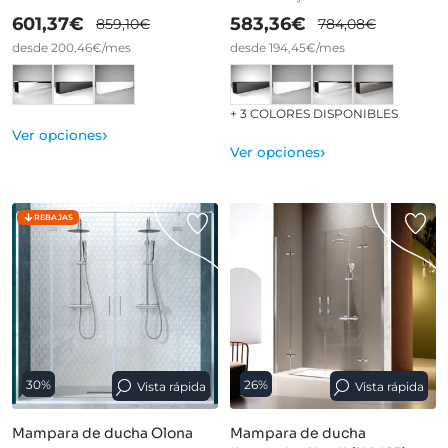
601,37€
583,36€
859,10€
784,08€
desde 200,46€/mes
desde 194,45€/mes
+ 3 COLORES DISPONIBLES
›
Ver opciones
›
Ver opciones
REBAJAS
30%
26%
Vista rápida
Vista rápida
Mampara de ducha Olona
Mampara de ducha