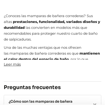
¿Conoces las mamparas de bañera correderas? Sus
altas
prestaciones, funcionalidad, variados diseños y
durabilidad
las convierten en modelos más que
recomendables para proteger nuestro cuarto de baño
de salpicaduras.
Una de las muchas ventajas que nos ofrecen
las mamparas de bañera correderas es que
mantienen
el calor dentro del espacio de baño
, por lo que
Leer más
resultará un momento mucho más relajante y
agradable, ¡especialmente en invierno!
Estos modelos de mamparas de bañera de puertas
correderas
son estupendos para baños de tamaño
Preguntas frecuentes
reducido.
No tienes que contar con el espacio
circundante a la mampara a la hora de abrirla, por lo
¿Cómo son las mamparas de bañera
que no golpearás las puertas al manipularlas. Además,