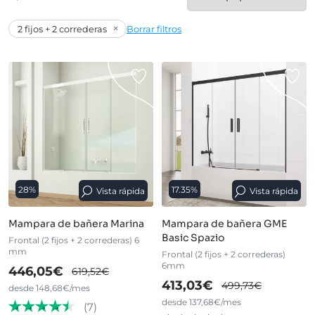
×
2 fijos + 2 correderas
Borrar filtros
28%
17.35%
Vista rápida
Vista rápida
Mampara de bañera Marina
Mampara de bañera GME
Basic Spazio
Frontal (2 fijos + 2 correderas) 6
mm
Frontal (2 fijos + 2 correderas)
6mm
446,05€
619,52€
413,03€
499,73€
desde 148,68€/mes
desde 137,68€/mes
(7)