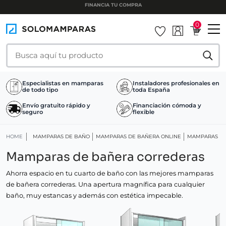
INSTALAMOS TU MAMPARA
0
Especialistas en mamparas
Instaladores profesionales en
de todo tipo
toda España
Envío gratuito rápido y
Financiación cómoda y
seguro
flexible
HOME
MAMPARAS DE BAÑO
MAMPARAS DE BAÑERA ONLINE
MAMPARAS DE
Mamparas de bañera correderas
Ahorra espacio en tu cuarto de baño con las mejores mamparas
de bañera correderas. Una apertura magnífica para cualquier
baño, muy estancas y además con estética impecable.