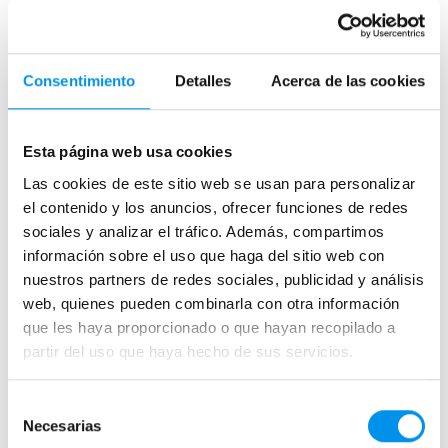
correderas?
te proporciona un gran espacio de entrada siempre que
escojas bien.
¿Para qué baños van bien las mamparas de
Mamparas correderas de
Consentimiento
Detalles
Acerca de las cookies
bañera correderas?
bañera
Esta página web usa cookies
¿Hay mamparas de bañera correderas
Si estás buscando una solución entre las
mamparas de
frontales?
Las cookies de este sitio web se usan para personalizar
bañera frontales
entre paredes, esta es una de las más
el contenido y los anuncios, ofrecer funciones de redes
recomendables, principalmente si el
aseo es pequeño
.
sociales y analizar el tráfico. Además, compartimos
Con una mampara de bañera de puertas correderas
no
¿Hay mamparas de bañera correderas
información sobre el uso que haga del sitio web con
tendrás que contar con el espacio que rodea a la
angulares?
nuestros partners de redes sociales, publicidad y análisis
bañera
para abrir o cerrar las puertas.
web, quienes pueden combinarla con otra información
En el caso de las
bañeras angulares en esquina
, el
que les haya proporcionado o que hayan recopilado a
¿Cómo es la perfilería de las mamparas de
lateral despejado puede contar con un panel fijo y
el
bañera de puertas correderas?
partir del uso que haya hecho de sus servicios.
frontal destinarlo a las correderas
. También está la
opción de que la apertura de la mampara de bañera
Selección
¿Hay mamparas de bañera correderas
corredera esté en el
vértice
para
ampliar el espacio
Necesarias
de
transparentes?