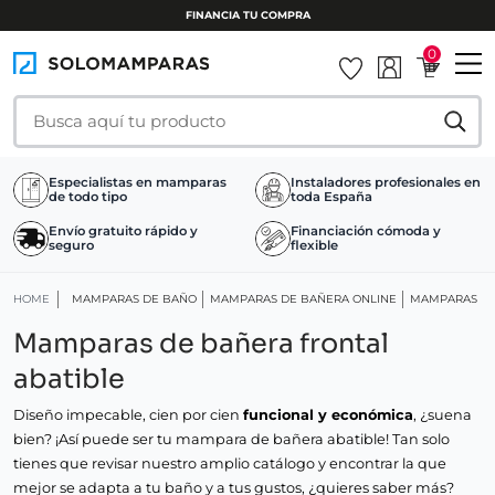
FINANCIA TU COMPRA
0
Especialistas en mamparas
Instaladores profesionales en
de todo tipo
toda España
Envío gratuito rápido y
Financiación cómoda y
seguro
flexible
HOME
MAMPARAS DE BAÑO
MAMPARAS DE BAÑERA ONLINE
MAMPARAS DE
Mamparas de bañera frontal
abatible
Diseño impecable, cien por cien
funcional y económica
, ¿suena
bien? ¡Así puede ser tu mampara de bañera abatible! Tan solo
tienes que revisar nuestro amplio catálogo y encontrar la que
mejor se adapta a tu baño y a tus gustos, ¿quieres saber más?