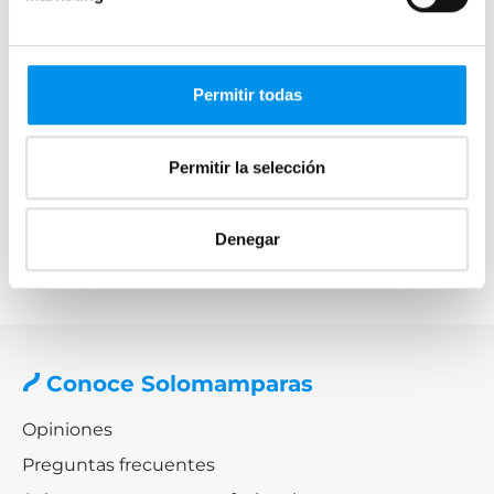
Mamparas de cristal para bañera
Mamparas de baño de acrílico
Mamparas de bañera Black Friday
Permitir todas
Por marca
Permitir la selección
Mamparas de bañera Doccia
Mamparas de bañera Profiltek
Mamparas de bañera Torvisco
Denegar
Mamparas de bañera Bruntec
Conoce Solomamparas
Opiniones
Preguntas frecuentes