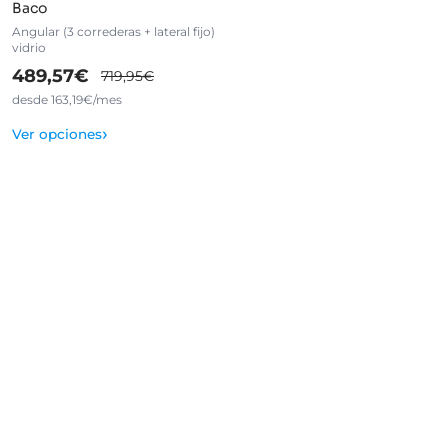
Baco
Angular (3 correderas + lateral fijo)
vidrio
489,57€
719,95€
desde 163,19€/mes
›
Ver opciones