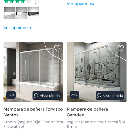
(1)
›
Ver opciones
›
Ver opciones
32%
28%
Vista rápida
Vista rápida
Mampara de bañera Torvisco
Mampara de bañera
Nantes
Camden
Cromo, (angular 1 fijo + 1 corredera
angular (2 correderas + lateral fijo)
+ lateral fijo)
6 mm