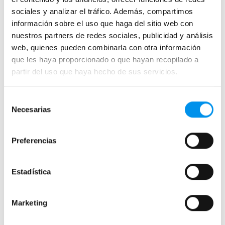
Angular (1 fijo + 1 corredera +
Angular (2 fijos + 2 correderas +
lateral fijo) 6/8 mm
lateral fijo) 6/8 mm
sociales y analizar el tráfico. Además, compartimos
508,03€
628,04€
información sobre el uso que haga del sitio web con
614,68€
759,88€
nuestros partners de redes sociales, publicidad y análisis
desde 169,34€/mes
desde 209,35€/mes
web, quienes pueden combinarla con otra información
que les haya proporcionado o que hayan recopilado a
+ 3 COLORES DISPONIBLES
+ 3 COLORES DISPONIBLES
partir del uso que haya hecho de sus servicios.
›
›
Ver opciones
Ver opciones
Selección
Necesarias
de
consentimiento
Preferencias
Estadística
Marketing
17.35%
17.35%
Vista rápida
Vista rápida