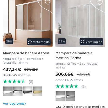
28%
28%
Vista rápida
Vista rápida
Mampara de bañera Aspen
Mampara de bañera a
medida Florida
Angular (1 fijo + 1 corredera +
lateral fijo), 6 mm
angular (2 fijos + 2 correderas)
acrílica
437,34€
607,42€
306,66€
425,92€
desde 145,78€/mes
desde 102,22€/mes
(6)
(2)
›
Ver opciones
Disponible en varias medidas