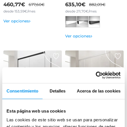
460,77€
635,10€
677,60€
882,09€
desde 153,59€/mes
desde 211,70€/mes
›
Ver opciones
›
Ver opciones
Consentimiento
Detalles
Acerca de las cookies
17.35%
17.35%
Vista rápida
Vista rápida
Esta página web usa cookies
Mampara de bañera GME
Mampara de bañera GME
Las cookies de este sitio web se usan para personalizar
Basic
Basic Spazio
el contenido y los anuncios, ofrecer funciones de redes