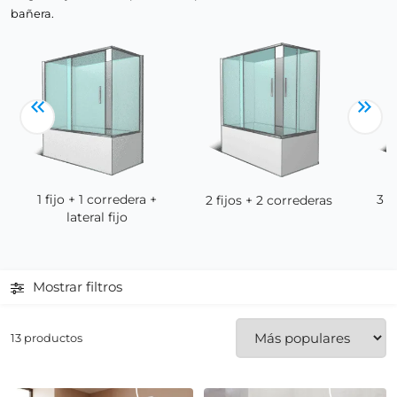
bañera.
1 fijo + 1 corredera +
3 c
2 fijos + 2 correderas
lateral fijo
Mostrar filtros
13 productos