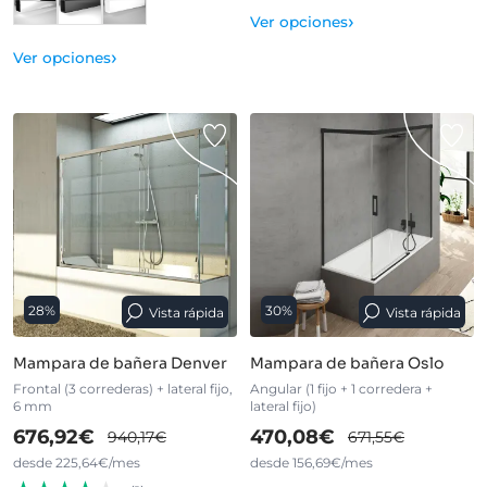
›
Ver opciones
›
Ver opciones
28%
30%
Vista rápida
Vista rápida
Mampara de bañera Denver
Mampara de bañera Oslo
Frontal (3 correderas) + lateral fijo,
Angular (1 fijo + 1 corredera +
6 mm
lateral fijo)
676,92€
470,08€
940,17€
671,55€
desde 225,64€/mes
desde 156,69€/mes