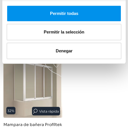
Mampara de bañera GME
Mampara de bañera GME
Basic Spazio negro mate
Basic perfil negro
Permitir todas
Angular (2 fijos + 2 correderas +
Angular (1 fijo + 1 corredera +
lateral fijo) 6/8 mm
lateral fijo) 6/8 mm
688,04€
568,04€
832,48€
687,28€
Permitir la selección
desde 229,35€/mes
desde 189,35€/mes
›
›
Ver opciones
Ver opciones
Denegar
32%
Vista rápida
Mampara de bañera Profiltek