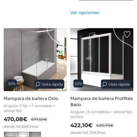
›
Ver opciones
30%
32%
Vista rápida
Vista rápida
Mampara de bañera Oslo
Mampara de bañera Profiltek
Baco
Angular (1 fijo + 1 corredera +
lateral fijo)
Angular (3 correderas + lateral fijo)
acrílico
470,08€
671,55€
422,10€
620,73€
desde 156,69€/mes
desde 140,70€/mes