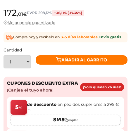
172
PVPR
208,12€
−36,11€ (-17.35%)
,01€
Mejor precio garantizado
Compra hoy y recíbelo en
3–5 días laborables
·
Envío gratis
Cantidad
AÑADIR AL CARRITO
CUPONES DESCUENTO EXTRA
¡Solo quedan 26 días!
¡Canjea el tuyo ahora!
de descuento
en pedidos superiores a 295 €
5
%
(*)
SM5
copiar