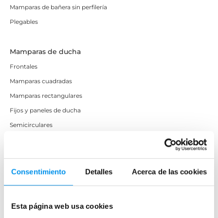
Mamparas de bañera sin perfilería
Plegables
Mamparas de ducha
Frontales
Mamparas cuadradas
Mamparas rectangulares
Fijos y paneles de ducha
Semicirculares
Correderas sin perfiles
Apertura abatible
Apertura plegable
Consentimiento
Detalles
Acerca de las cookies
Cristal fijo para ducha
Correderas
Esta página web usa cookies
Mamparas doble hoja