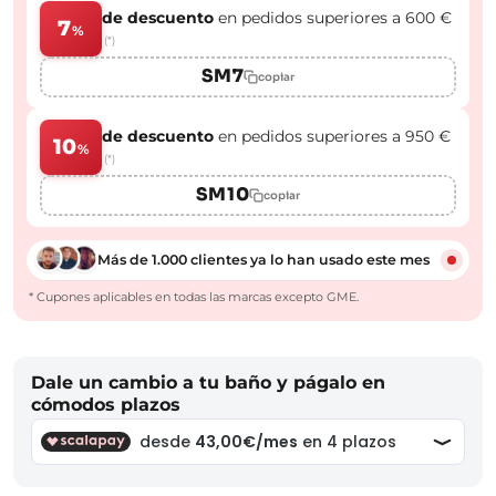
de descuento
en pedidos superiores a 600 €
7
%
(*)
SM7
copiar
de descuento
en pedidos superiores a 950 €
10
%
(*)
SM10
copiar
Más de 1.000 clientes ya lo han usado este mes
* Cupones aplicables en todas las marcas excepto GME.
Dale un cambio a tu baño y págalo en
cómodos plazos