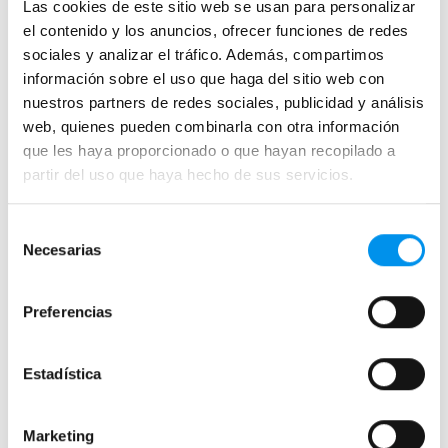
Las cookies de este sitio web se usan para personalizar
Mamparas a ras de suelo
el contenido y los anuncios, ofrecer funciones de redes
Mamparas con armario
sociales y analizar el tráfico. Además, compartimos
información sobre el uso que haga del sitio web con
nuestros partners de redes sociales, publicidad y análisis
Mamparas de colores
web, quienes pueden combinarla con otra información
Mamparas de perfilería aluminio plata brillo
que les haya proporcionado o que hayan recopilado a
Mamparas de ducha perfilería negra
partir del uso que haya hecho de sus servicios.
Mamparas de bañera perfilería negra
Selección
Mamparas de perfilería blanca
Necesarias
de
Mamparas de perfilería oro rosa
consentimiento
Mamparas de perfilería dorada
Preferencias
Mamparas de colores
Mamparas de ducha baratas con perfil negro
Estadística
Mamparas por medidas
Marketing
Mamparas 60x60