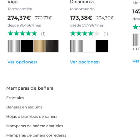
Vigo
Dinamarca
Mon
Termostatica
Monomando
14
274,37€
173,38€
370,77€
234,30€
des
desde 91,46€/mes
desde 57,79€/mes
(1)
(1)
+ 1
›
›
Ver
Ver opciones
Ver opciones
Mamparas de bañera
Frontales
Bañeras en esquina
Hojas o biombos de bañera
Mamparas de bañera abatibles
Mamparas de bañera correderas